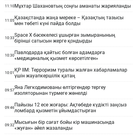
Мұхтар Шахановтың соңғы аманаты жарияланды
11:10
Қазақстанда жаңа мереке – Қазақтың тазысы
11:05
мен төбеті күні пайда болды
Space X бәсекелесі ұшырған зымыранының
10:33
бірінші сатысын жерге қондырды
Павлодарда қайтыс болған адамдарға
10:30
«медициналық қызмет көрсетілген»
ҚР ІІМ: Терроризм туралы жалған хабарламалар
10:01
үшін жауапкершілік қатаң
Яна Легкодимованы өлтіргендер тергеу
09:57
изоляторынан түрмеге жөнелді
Пайызы 12 есе жоғары: Ақтөбеде күдікті заңсыз
09:46
ломбард қызметін ұйымдастырған
Мысығын бір сағат бойы кір машинасында
09:32
«жуған» әйел жазаланды