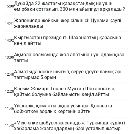
Дубайда 22 жастағы қазақстандық не үшін
15:00
өмірбақи сотталып, 300 млн айыппұл арқалады?
Жапонияда жойқын жер сілкінісі: Цунами қаупі
14:41
жарияланды
Қырғызстан президенті Шахановтың қазасына
14:02
көңіл айтты
Ақмола облысында жол апатынан үш адам қаза
13:00
тапты
Алматыда көкке шығып, серуендеуге лайық әрі
12:48
таптырмас 5 орын
Қасым-Жомарт Тоқаев Мұхтар Шахановтың
12:20
қайтыс болуына байланысты көңіл айтты
Үй, көлік, қомақты ақша ұсынды: Қонаевта
11:46
бойжеткен зорлық көргенін айтты
«Мектепке шабуыл жасалады»: Түркияда күдікті
11:43
хабарлама жазғандардың бәрі ұсталып жатыр