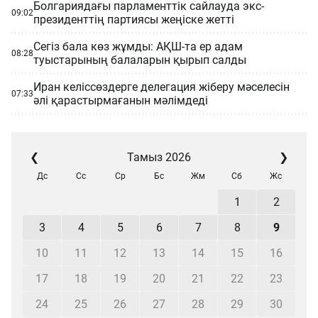
Болгариядағы парламенттік сайлауда экс-
09:02
президенттің партиясы жеңіске жетті
Сегіз бала көз жұмды: АҚШ-та ер адам
08:28
туыстарының балаларын қырып салды
Иран келіссөздерге делегация жіберу мәселесін
07:33
әлі қарастырмағанын мәлімдеді
❮
Тамыз 2026
❯
Дс
Сс
Ср
Бс
Жм
Сб
Жс
1
2
3
4
5
6
7
8
9
10
11
12
13
14
15
16
17
18
19
20
21
22
23
24
25
26
27
28
29
30