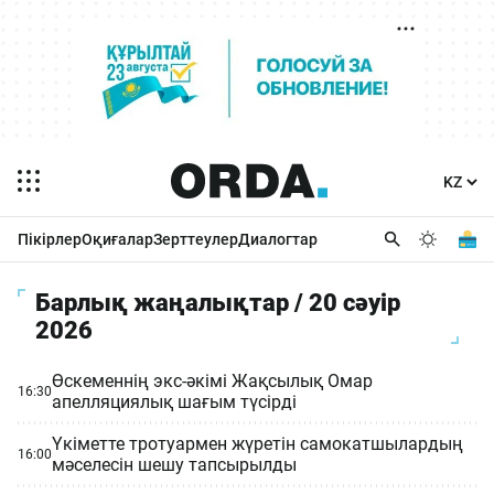
Пікірлер
Оқиғалар
Зерттеулер
Диалогтар
Барлық жаңалықтар / 20 сәуір
2026
Өскеменнің экс-әкімі Жақсылық Омар
16:30
апелляциялық шағым түсірді
Үкіметте тротуармен жүретін самокатшылардың
16:00
мәселесін шешу тапсырылды