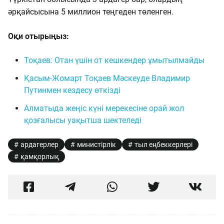
әрқайсысына 5 миллион теңгеден төленген.
Оқи отырыңыз:
Тоқаев: Отан үшін от кешкендер ұмытылмайды
Қасым-Жомарт Тоқаев Мәскеуде Владимир
Путинмен кездесу өткізді
Алматыда жеңіс күні мерекесіне орай жол
қозғалысы уақытша шектеледі
ардагерлер
министірлік
тыл еңбеккерлері
қамқорлық