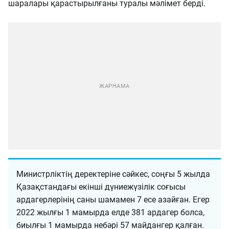
шаралары қарастырылғаны туралы мәлімет берді.
Министрліктің деректеріне сәйкес, соңғы 5 жылда
Қазақстандағы екінші дүниежүзілік соғысы
ардагерлерінің саны шамамен 7 есе азайған. Егер
2022 жылғы 1 мамырда елде 381 ардагер болса,
биылғы 1 мамырда небәрі 57 майдангер қалған.