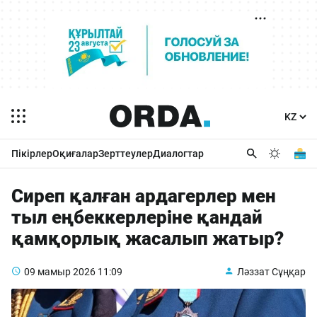
Пікірлер
Оқиғалар
Зерттеулер
Диалогтар
Сиреп қалған ардагерлер мен
тыл еңбеккерлеріне қандай
қамқорлық жасалып жатыр?
09 мамыр 2026
11:09
Ләззат Сұңқар