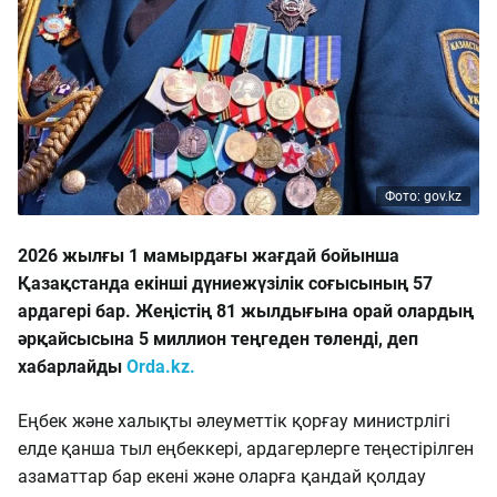
Фото: gov.kz
2026 жылғы 1 мамырдағы жағдай бойынша
Қазақстанда екінші дүниежүзілік соғысының 57
ардагері бар. Жеңістің 81 жылдығына орай олардың
әрқайсысына 5 миллион теңгеден төленді, деп
хабарлайды
Orda.kz.
Еңбек және халықты әлеуметтік қорғау министрлігі
елде қанша тыл еңбеккері, ардагерлерге теңестірілген
азаматтар бар екені және оларға қандай қолдау