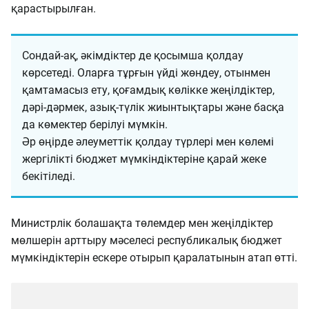
қарастырылған.
Сондай-ақ, әкімдіктер де қосымша қолдау
көрсетеді. Оларға тұрғын үйді жөндеу, отынмен
қамтамасыз ету, қоғамдық көлікке жеңілдіктер,
дәрі-дәрмек, азық-түлік жиынтықтары және басқа
да көмектер берілуі мүмкін.
Әр өңірде әлеуметтік қолдау түрлері мен көлемі
жергілікті бюджет мүмкіндіктеріне қарай жеке
бекітіледі.
Министрлік болашақта төлемдер мен жеңілдіктер
мөлшерін арттыру мәселесі республикалық бюджет
мүмкіндіктерін ескере отырып қаралатынын атап өтті.