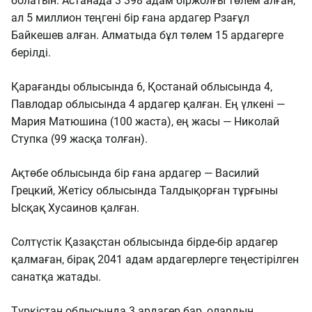
болатын. Астанада 3 398 адам біржолғы төлем алған,
ал 5 миллион теңгені бір ғана ардагер Рзағұл
Байкешев алған. Алматыда бұл төлем 15 ардагерге
берілді.
Қарағанды облысында 6, Қостанай облысында 4,
Павлодар облысында 4 ардагер қалған. Ең үлкені —
Мария Матюшина (100 жаста), ең жасы — Николай
Ступка (99 жасқа толған).
Ақтөбе облысында бір ғана ардагер — Василий
Грецкий, Жетісу облысында Талдықорған тұрғыны
Ысқақ Хусаинов қалған.
Солтүстік Қазақстан облысында бірде-бір ардагер
қалмаған, бірақ 2041 адам ардагерлерге теңестірілген
санатқа жатады.
Түркістан облысында 3 ардагер бар, олардың