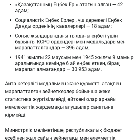
«Қазақстанның Еңбек Ері» атағын алған — 42
адам;
Социалистік Еңбек Ерлері, үш дәрежелі Еңбек
Даңқы орденінің кавалерлері — 18 адам;
Соғыс жылдарындағы тылдағы еңбегі үшін
бұрынғы КСРО ордендері мен медальдарымен
марапатталғандар — 396 адам;
1941 жылғы 22 маусым мен 1945 жылғы 9 мамыр
аралығында кемінде 6 ай еңбек еткен, бірақ
марапат алмағандар — 30 953 адам.
Айта кетерлігі медальмен және құрметті атақпен
марапатталған зейнеткерлер бойынша жеке
статистика жүргізілмейді, өйткені олар арнайы
мемлекеттік жәрдемақы алушылар санатына
кірмейді.
Министрлік мәліметінше, республикалық бюджет
есебінен жыл сайын зейнетақы мен әлеуметтік