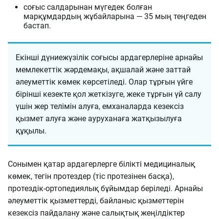
соғыс салдарынан мүгедек болған
марқұмдардың жұбайларына — 35 мың теңгеден
бастап.
Екінші дүниежүзілік соғысы ардагерлеріне арнайы
мемлекеттік жәрдемақы, ақшалай және заттай
әлеуметтік көмек көрсетіледі. Олар тұрғын үйге
бірінші кезекте қол жеткізуге, жеке тұрғын үй салу
үшін жер телімін алуға, емханаларда кезексіз
қызмет алуға және ауруханаға жатқызылуға
құқылы.
Сонымен қатар ардагерлерге білікті медициналық
көмек, тегін протездер (тіс протезінен басқа),
протездік-ортопедиялық бұйымдар беріледі. Арнайы
әлеуметтік қызметтерді, байланыс қызметтерін
кезексіз пайдалану және салықтық жеңілдіктер