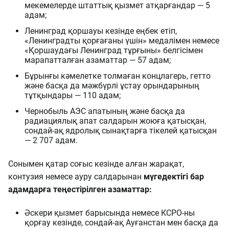
мекемелерде штаттық қызмет атқарғандар — 5
адам;
Ленинград қоршауы кезінде еңбек етіп,
«Ленинградты қорғағаны үшін» медалімен немесе
«Қоршаудағы Ленинград тұрғыны» белгісімен
марапатталған азаматтар — 57 адам;
Бұрынғы кәмелетке толмаған концлагерь, гетто
және басқа да мәжбүрлі ұстау орындарының
тұтқындары — 110 адам;
Чернобыль АЭС апатының және басқа да
радиациялық апат салдарын жоюға қатысқан,
сондай-ақ ядролық сынақтарға тікелей қатысқан
— 2 707 адам.
Сонымен қатар соғыс кезінде алған жарақат,
контузия немесе ауру салдарынан
мүгедектігі бар
адамдарға теңестірілген азаматтар:
Әскери қызмет барысында немесе КСРО-ны
қорғау кезінде, сондай-ақ Ауғанстан мен басқа да