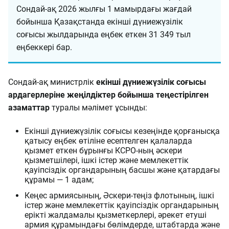
Сондай-ақ 2026 жылғы 1 мамырдағы жағдай
бойынша Қазақстанда екінші дүниежүзілік
соғысы жылдарында еңбек еткен 31 349 тыл
еңбеккері бар.
Сондай-ақ министрлік
екінші дүниежүзілік соғысы
ардагерлеріне жеңілдіктер бойынша теңестірілген
азаматтар
туралы мәлімет ұсынды:
Екінші дүниежүзілік соғысы кезеңінде қорғанысқа
қатысу еңбек өтіліне есептелген қалаларда
қызмет еткен бұрынғы КСРО-ның әскери
қызметшілері, ішкі істер және мемлекеттік
қауіпсіздік органдарының басшы және қатардағы
құрамы — 1 адам;
Кеңес армиясының, Әскери-теңіз флотының, ішкі
істер және мемлекеттік қауіпсіздік органдарының
ерікті жалдамалы қызметкерлері, әрекет етуші
армия құрамындағы бөлімдерде, штабтарда және