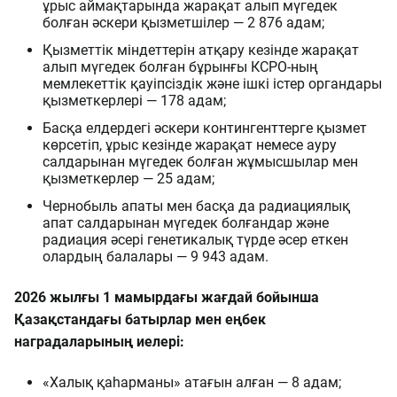
ұрыс аймақтарында жарақат алып мүгедек
болған әскери қызметшілер — 2 876 адам;
Қызметтік міндеттерін атқару кезінде жарақат
алып мүгедек болған бұрынғы КСРО-ның
мемлекеттік қауіпсіздік және ішкі істер органдары
қызметкерлері — 178 адам;
Басқа елдердегі әскери контингенттерге қызмет
көрсетіп, ұрыс кезінде жарақат немесе ауру
салдарынан мүгедек болған жұмысшылар мен
қызметкерлер — 25 адам;
Чернобыль апаты мен басқа да радиациялық
апат салдарынан мүгедек болғандар және
радиация әсері генетикалық түрде әсер еткен
олардың балалары — 9 943 адам.
2026 жылғы 1 мамырдағы жағдай бойынша
Қазақстандағы батырлар мен еңбек
наградаларының иелері:
«Халық қаһарманы» атағын алған — 8 адам;