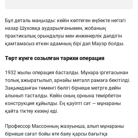
Бұл деталь маңызды: кейін көптеген еңбекте негізгі
назар Шуховқа аударылғанымен, жобаның
практикалық орындалуы мен инженерлік дәлдігін
қамтамасыз еткен адамның бірі дәл Мауэр болды.
Төрт күнге созылған тарихи операция
1932 жылы операция басталды. Мұнара іргетасынан
толық ажыратылып, арнайы металл рамаға бекітілді.
Зақымданған төменгі бөлігі бірнеше метрге дейін
алынып тасталды. Кейін оның орнына темірбетон
конструкция құйылды. Ең қауіпті сәт — мұнараны
қайта тіктеу кезеңі еді.
Профессор Массонның жазуынша, алып мұнараны
бірнеше сағат бойы өте баяу қарсы бағытқа