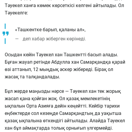
Тәуекел ханға көмек көрсеткісі келгені айтылады. Ол
Тәуекелге:
«Ташкентке барып, қаланы ал»,
деп хабар жіберген көрінеді.
Осыдан кейін Тәуекел хан Ташкентті басып алады.
Бұған жауап ретінде Абдулла хан Самарқандқа қарай
өзі аттанып, 12 мыңдық әскер жібереді. Бірақ ол
жасақ та талқандалады.
Бұл жерде маңызды нәрсе — Тәуекел хан тек жорық
жасап қана қойған жоқ. Ол қазақ мемлекетінің
ықпалын Орта Азияға дейін кеңейтті. Кейбір тарихи
еңбектерде сол кезеңде Самарқандтың да уақытша
қазақ ықпалына өткендігі айтылады. Алайда Тәуекел
хан бұл аймақтарда толық орнығып үлгермейді.