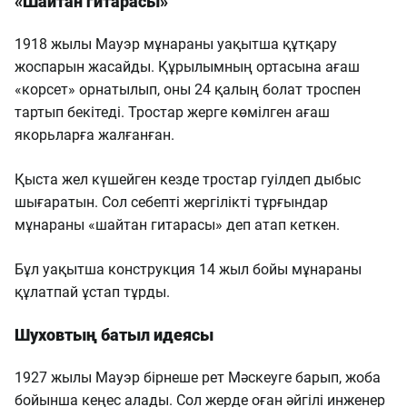
«Шайтан гитарасы»
1918 жылы Мауэр мұнараны уақытша құтқару
жоспарын жасайды. Құрылымның ортасына ағаш
«корсет» орнатылып, оны 24 қалың болат троспен
тартып бекітеді. Тростар жерге көмілген ағаш
якорьларға жалғанған.
Қыста жел күшейген кезде тростар гуілдеп дыбыс
шығаратын. Сол себепті жергілікті тұрғындар
мұнараны «шайтан гитарасы» деп атап кеткен.
Бұл уақытша конструкция 14 жыл бойы мұнараны
құлатпай ұстап тұрды.
Шуховтың батыл идеясы
1927 жылы Мауэр бірнеше рет Мәскеуге барып, жоба
бойынша кеңес алады. Сол жерде оған әйгілі инженер