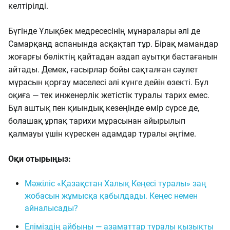
келтірілді.
Бүгінде Ұлықбек медресесінің мұнаралары әлі де
Самарқанд аспанында асқақтап тұр. Бірақ мамандар
жоғарғы бөліктің қайтадан аздап ауытқи бастағанын
айтады. Демек, ғасырлар бойы сақталған сәулет
мұрасын қорғау мәселесі әлі күнге дейін өзекті. Бұл
оқиға — тек инженерлік жетістік туралы тарих емес.
Бұл аштық пен қиындық кезеңінде өмір сүрсе де,
болашақ ұрпақ тарихи мұрасынан айырылып
қалмауы үшін күрескен адамдар туралы әңгіме.
Оқи отырыңыз:
Мәжіліс «Қазақстан Халық Кеңесі туралы» заң
жобасын жұмысқа қабылдады. Кеңес немен
айналысады?
Еліміздің айбыны — азаматтар туралы қызықты