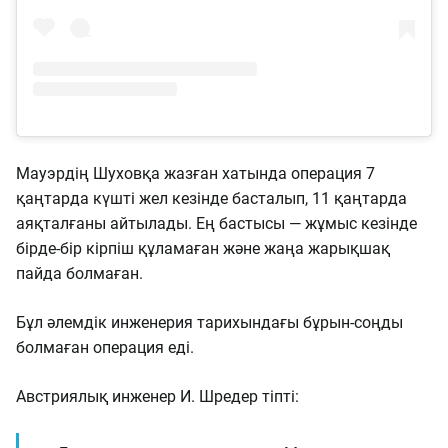
Мауэрдің Шуховқа жазған хатында операция 7
қаңтарда күшті жел кезінде басталып, 11 қаңтарда
аяқталғаны айтылады. Ең бастысы — жұмыс кезінде
бірде-бір кірпіш құламаған және жаңа жарықшақ
пайда болмаған.
Бұл әлемдік инженерия тарихындағы бұрын-соңды
болмаған операция еді.
Австриялық инженер И. Шредер тіпті: