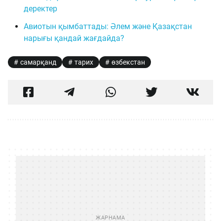
деректер
Авиотын қымбаттады: Әлем және Қазақстан
нарығы қандай жағдайда?
самарқанд
тарих
өзбекстан