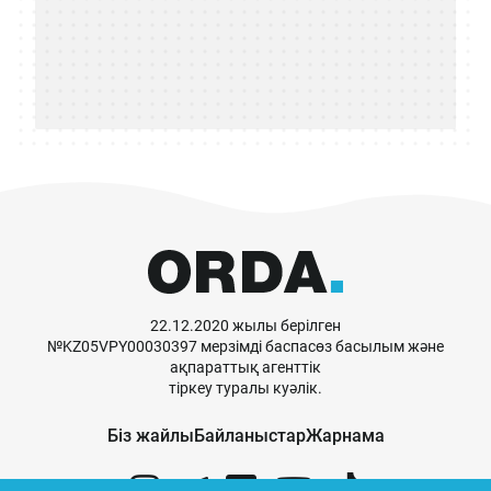
22.12.2020 жылы берілген
№KZ05VPY00030397 мерзімді баспасөз басылым және
ақпараттық агенттік
тіркеу туралы куәлік.
Біз жайлы
Байланыстар
Жарнама