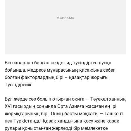
Біз сапарлап барған кезде гид түсіндірген нұсқа
бойынша, медресе мұнарасының қисаюына себеп
болған факторлардың бірі – қазақтар жорығы.
Түсіндірейік.
Бұл жерде сөз болып отырған оқиға — Тәуекел ханның
XVI ғасырдың соңында Орта Азияға жасаған ең ірі
жорықтарының бірі. Оның басты мақсаты — Ташкент
пен Түркістанды Қазақ хандығына қосу және қазақ
рулары қоныстанған жерлерді бір мемлекетке