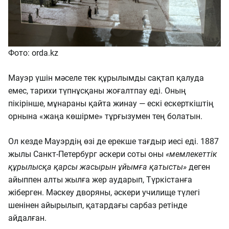
Фото: orda.kz
Мауэр үшін мәселе тек құрылымды сақтап қалуда
емес, тарихи түпнұсқаны жоғалтпау еді. Оның
пікірінше, мұнараны қайта жинау — ескі ескерткіштің
орнына «жаңа көшірме» тұрғызумен тең болатын.
Ол кезде Мауэрдің өзі де ерекше тағдыр иесі еді. 1887
жылы Санкт-Петербург әскери соты оны
«мемлекеттік
құрылысқа қарсы жасырын ұйымға қатысты»
деген
айыппен алты жылға жер аударып, Түркістанға
жіберген. Мәскеу дворяны, әскери училище түлегі
шенінен айырылып, қатардағы сарбаз ретінде
айдалған.