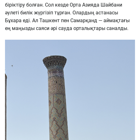
біріктіру болған. Сол кезде Орта Азияда Шайбани
әулеті билік жүргізіп тұрған. Олардың астанасы
Бұхара еді. Ал Ташкент пен Самарқанд — аймақтағы
ең маңызды саяси әрі сауда орталықтары саналды.