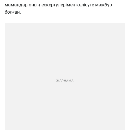
мамандар оның ескертулерімен келісуге мәжбүр
болған.