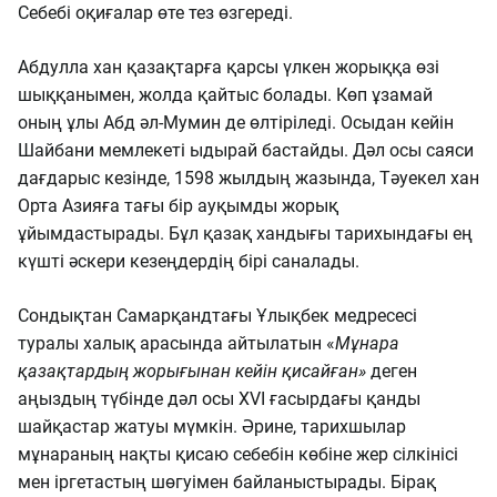
Себебі оқиғалар өте тез өзгереді.
Абдулла хан қазақтарға қарсы үлкен жорыққа өзі
шыққанымен, жолда қайтыс болады. Көп ұзамай
оның ұлы Абд әл-Мумин де өлтіріледі. Осыдан кейін
Шайбани мемлекеті ыдырай бастайды. Дәл осы саяси
дағдарыс кезінде, 1598 жылдың жазында, Тәуекел хан
Орта Азияға тағы бір ауқымды жорық
ұйымдастырады. Бұл қазақ хандығы тарихындағы ең
күшті әскери кезеңдердің бірі саналады.
Сондықтан Самарқандтағы Ұлықбек медресесі
туралы халық арасында айтылатын «
Мұнара
қазақтардың жорығынан кейін қисайған»
деген
аңыздың түбінде дәл осы XVI ғасырдағы қанды
шайқастар жатуы мүмкін. Әрине, тарихшылар
мұнараның нақты қисаю себебін көбіне жер сілкінісі
мен іргетастың шөгуімен байланыстырады. Бірақ