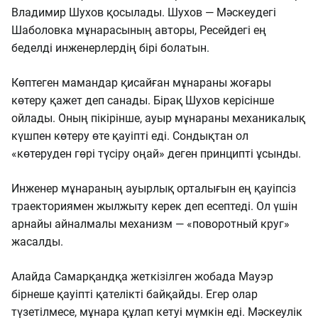
Владимир Шухов қосылады. Шухов — Мәскеудегі
Шаболовка мұнарасының авторы, Ресейдегі ең
беделді инженерлердің бірі болатын.
Көптеген мамандар қисайған мұнараны жоғары
көтеру қажет деп санады. Бірақ Шухов керісінше
ойлады. Оның пікірінше, ауыр мұнараны механикалық
күшпен көтеру өте қауіпті еді. Сондықтан ол
«көтеруден гөрі түсіру оңай» деген принципті ұсынды.
Инженер мұнараның ауырлық орталығын ең қауіпсіз
траекториямен жылжыту керек деп есептеді. Ол үшін
арнайы айналмалы механизм — «поворотный круг»
жасалды.
Алайда Самарқандқа жеткізілген жобада Мауэр
бірнеше қауіпті қателікті байқайды. Егер олар
түзетілмесе, мұнара құлап кетуі мүмкін еді. Мәскеулік