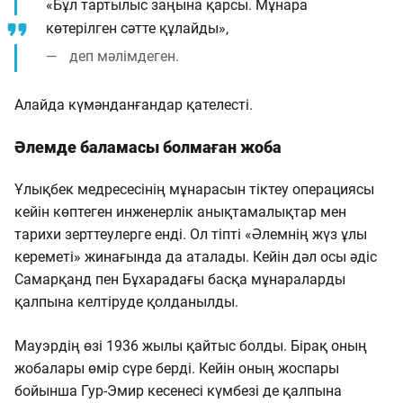
«Бұл тартылыс заңына қарсы. Мұнара
көтерілген сәтте құлайды»,
деп мәлімдеген.
Алайда күмәнданғандар қателесті.
Әлемде баламасы болмаған жоба
Ұлықбек медресесінің мұнарасын тіктеу операциясы
кейін көптеген инженерлік анықтамалықтар мен
тарихи зерттеулерге енді. Ол тіпті «Әлемнің жүз ұлы
кереметі» жинағында да аталады. Кейін дәл осы әдіс
Самарқанд пен Бұхарадағы басқа мұнараларды
қалпына келтіруде қолданылды.
Мауэрдің өзі 1936 жылы қайтыс болды. Бірақ оның
жобалары өмір сүре берді. Кейін оның жоспары
бойынша Гур-Эмир кесенесі күмбезі де қалпына