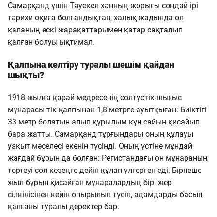
Самарқанд үшін Тәуекел ханның жорығы сондай ірі
тарихи оқиға болғандықтан, халық жадында ол
қаланың ескі жарақаттарымен қатар сақталып
қалған болуы ықтимал.
Қалпына келтіру туралы шешім қайдан
шықты?
1918 жылға қарай медресенің солтүстік-шығыс
мұнарасы тік қалпынан 1,8 метрге ауытқыған. Биіктігі
33 метр болатын алып құрылым күн сайын қисайып
бара жатты. Самарқанд тұрғындары оның құлауы
уақыт мәселесі екенін түсінді. Оның үстіне мұндай
жағдай бұрын да болған: Регистандағы он мұнараның
төртеуі сол кезеңге дейін құлап үлгерген еді. Бірнеше
жыл бұрын қисайған мұнаралардың бірі жер
сілкінісінен кейін опырылып түсіп, адамдарды басып
қалғаны туралы деректер бар.