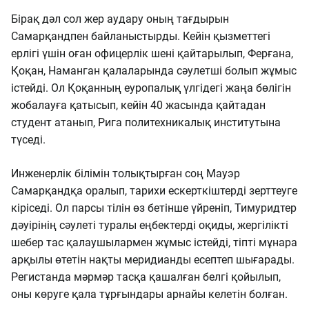
Бірақ дәл сол жер аудару оның тағдырын
Самарқандпен байланыстырды. Кейін қызметтегі
ерлігі үшін оған офицерлік шені қайтарылып, Ферғана,
Қоқан, Наманган қалаларында сәулетші болып жұмыс
істейді. Ол Қоқанның еуропалық үлгідегі жаңа бөлігін
жобалауға қатысып, кейін 40 жасында қайтадан
студент атанып, Рига политехникалық институтына
түседі.
Инженерлік білімін толықтырған соң Мауэр
Самарқандқа оралып, тарихи ескерткіштерді зерттеуге
кіріседі. Ол парсы тілін өз бетінше үйреніп, Тимуридтер
дәуірінің сәулеті туралы еңбектерді оқиды, жергілікті
шебер тас қалаушылармен жұмыс істейді, тіпті мұнара
арқылы өтетін нақты меридианды есептеп шығарады.
Регистанда мәрмәр тасқа қашалған белгі қойылып,
оны көруге қала тұрғындары арнайы келетін болған.