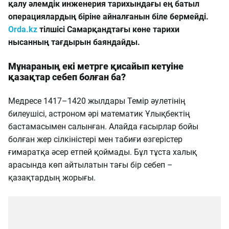
қалу әлемдік инженерия тарихындағы ең батыл
операциялардың біріне айналғанын біле бермейді.
Orda.kz
тілшісі Самарқандтағы көне тарихи
нысанның тағдырын баяндайды.
Мұнараның екі метрге қисайып кетуіне
қазақтар себеп болған ба?
Медресе 1417–1420 жылдары Темір әулетінің
билеушісі, астроном әрі математик Ұлықбектің
бастамасымен салынған. Алайда ғасырлар бойы
болған жер сілкіністері мен табиғи өзгерістер
ғимаратқа әсер етпей қоймады. Бұл тұста халық
арасында көп айтылатын тағы бір себеп –
қазақтардың жорығы.