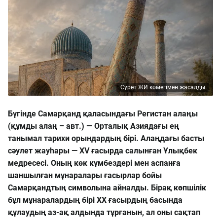
Сурет ЖИ көмегімен жасалды
Бүгінде Самарқанд қаласындағы Регистан алаңы
(құмды алаң – авт.) — Орталық Азиядағы ең
танымал тарихи орындардың бірі. Алаңдағы басты
сәулет жауһары — XV ғасырда салынған Ұлықбек
медресесі. Оның көк күмбездері мен аспанға
шаншылған мұнаралары ғасырлар бойы
Самарқандтың символына айналды. Бірақ көпшілік
бұл мұнаралардың бірі ХХ ғасырдың басында
құлаудың аз-ақ алдында тұрғанын, ал оны сақтап