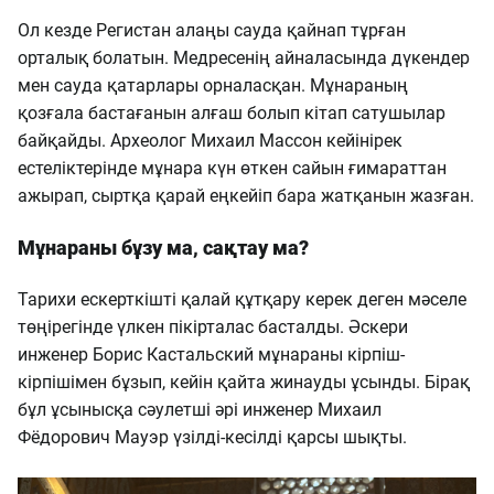
Ол кезде Регистан алаңы сауда қайнап тұрған
орталық болатын. Медресенің айналасында дүкендер
мен сауда қатарлары орналасқан. Мұнараның
қозғала бастағанын алғаш болып кітап сатушылар
байқайды. Археолог Михаил Массон кейінірек
естеліктерінде мұнара күн өткен сайын ғимараттан
ажырап, сыртқа қарай еңкейіп бара жатқанын жазған.
Мұнараны бұзу ма, сақтау ма?
Тарихи ескерткішті қалай құтқару керек деген мәселе
төңірегінде үлкен пікірталас басталды. Әскери
инженер Борис Кастальский мұнараны кірпіш-
кірпішімен бұзып, кейін қайта жинауды ұсынды. Бірақ
бұл ұсынысқа сәулетші әрі инженер Михаил
Фёдорович Мауэр үзілді-кесілді қарсы шықты.