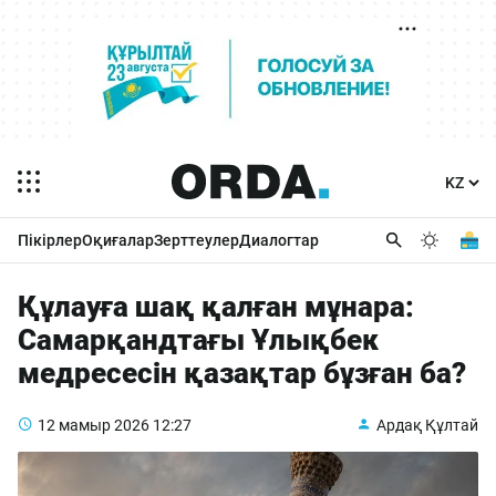
Пікірлер
Оқиғалар
Зерттеулер
Диалогтар
Құлауға шақ қалған мұнара:
Самарқандтағы Ұлықбек
медресесін қазақтар бұзған ба?
12 мамыр 2026
12:27
Ардақ Құлтай