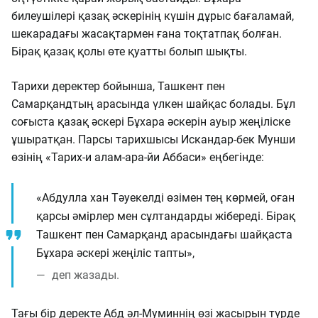
билеушілері қазақ әскерінің күшін дұрыс бағаламай,
шекарадағы жасақтармен ғана тоқтатпақ болған.
Бірақ қазақ қолы өте қуатты болып шықты.
Тарихи деректер бойынша, Ташкент пен
Самарқандтың арасында үлкен шайқас болады. Бұл
соғыста қазақ әскері Бұхара әскерін ауыр жеңіліске
ұшыратқан. Парсы тарихшысы Искандар-бек Мунши
өзінің «Тарих-и алам-ара-йи Аббаси» еңбегінде:
«Абдулла хан Тәуекелді өзімен тең көрмей, оған
қарсы әмірлер мен сұлтандарды жібереді. Бірақ
Ташкент пен Самарқанд арасындағы шайқаста
Бұхара әскері жеңіліс тапты»,
деп жазады.
Тағы бір деректе Абд әл-Муминнің өзі жасырын түрде