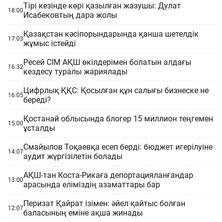
Тірі кезінде көрі қазылған жазушы: Дулат
18:00
Исабековтың дара жолы
Қазақстан кәсіпорындарында қанша шетелдік
17:03
жұмыс істейді
Ресей СІМ АҚШ өкілдерімен болатын алдағы
16:32
кездесу туралы жариялады
Цифрлық ҚҚС: Қосылған құн салығы бизнеске не
16:05
береді?
Қостанай облысында блогер 15 миллион теңгемен
15:00
ұсталды
Смайылов Тоқаевқа есеп берді: бюджет игерілуіне
14:07
аудит жүргізілетін болады
АҚШ-тан Коста-Рикаға депортацияланғандар
13:00
арасында еліміздің азаматтары бар
Перизат Қайрат ізімен: әйел қайтыс болған
12:07
баласының еміне ақша жинады