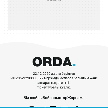
22.12.2020 жылы берілген
№KZ05VPY00030397 мерзімді баспасөз басылым және
ақпараттық агенттік
тіркеу туралы куәлік.
Біз жайлы
Байланыстар
Жарнама