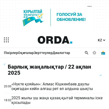
Пікірлер
Оқиғалар
Зерттеулер
Диалогтар
Барлық жаңалықтар / 22 ақпан
2025
«Нүкте қояйын»: Алмас Кішкенбаев даулы
20:00
оқиғадан кейін алғаш рет ел алдына шықты
2025 жылы үш жаңа қазақ-қытай терминалы іске
18:02
қосылады