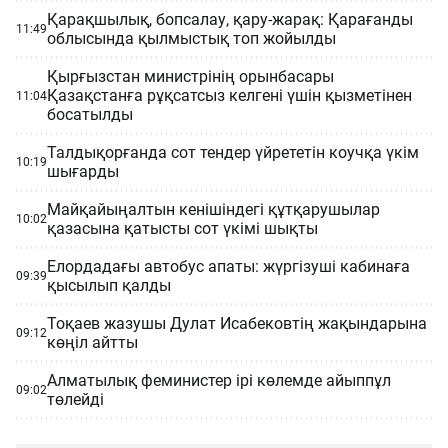
Қарақшылық, бопсалау, қару-жарақ: Қарағанды
11:49
облысында қылмыстық топ жойылды
Қырғызстан министрінің орынбасары
Қазақстанға рұқсатсыз келгені үшін қызметінен
11:04
босатылды
Талдықорғанда сот тендер үйрететін коучқа үкім
10:19
шығарды
Майқайыңалтын кенішіндегі құтқарушылар
10:02
қазасына қатысты сот үкімі шықты
Елордадағы автобус апаты: жүргізуші кабинаға
09:39
қысылып қалды
Тоқаев жазушы Дулат Исабековтің жақындарына
09:12
көңіл айтты
Алматылық феминистер ірі көлемде айыппұл
09:02
төлейді