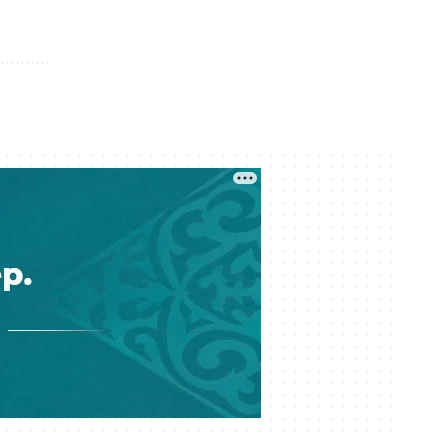
формасында өзгеріс бар ма?
Кеше 16:07
Құрылтай деген не? Ұлы даладағы
билік кеңесі қалай қалыптасты?
Кеше 15:00
Мемлекеттік грант иегерлері
анықталды: 2026–2027 оқу
жылының басты қорытындылары
Кеше 14:16
«МузАРТ» тобындағы Кенжебек
Жанәбілов ауруханаға түсті
Кеше 14:01
Мұратжан Мұсайбеков АМӨЗ-дің
бас директоры болып
тағайындалды