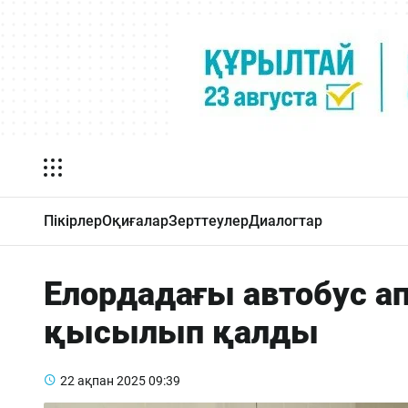
Пікірлер
Оқиғалар
Зерттеулер
Диалогтар
Елордадағы автобус ап
қысылып қалды
22 ақпан 2025
09:39