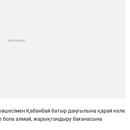
көшесімен Қабанбай батыр даңғылына қарай келе
 ие бола алмай, жарықтандыру бағанасына