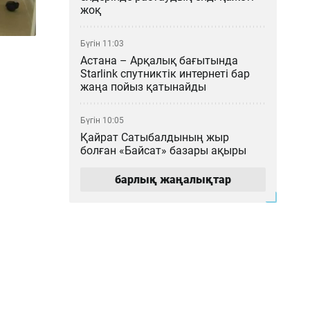
жоқ
Бүгін 11:03
Астана – Арқалық бағытында
Starlink спутниктік интернеті бар
жаңа пойыз қатынайды
Бүгін 10:05
Қайрат Сатыбалдының жыр
болған «Байсат» базары ақыры
сатылды
барлық жаңалықтар
Бүгін 09:19
Атырауда су құбырын жөндеуден 6
млрд теңгеден асатын қаржы
ұрлағандарға үкім шықты
Бүгін 08:28
«Астана» баскетбол клубы
қаржыландырылмай, ойыншылар