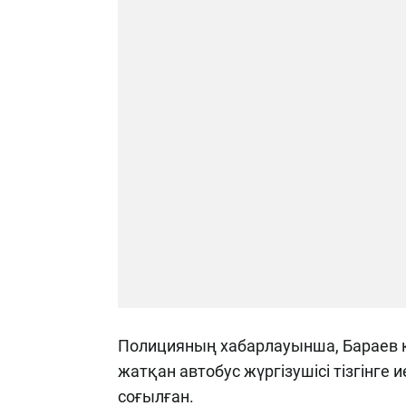
Полицияның хабарлауынша, Бараев 
жатқан автобус жүргізушісі тізгінге
соғылған.