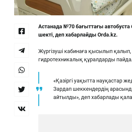
Астанада №70 бағыттағы автобуста 
шекті, деп хабарлайды Orda.kz.
Жүргізуші кабинаға қысылып қалып,
гидротехникалық құралдарды пайдал
«Қазіргі уақытта науқастар ж
Зардап шеккендердің арасында
айтылды», деп хабарлады қал