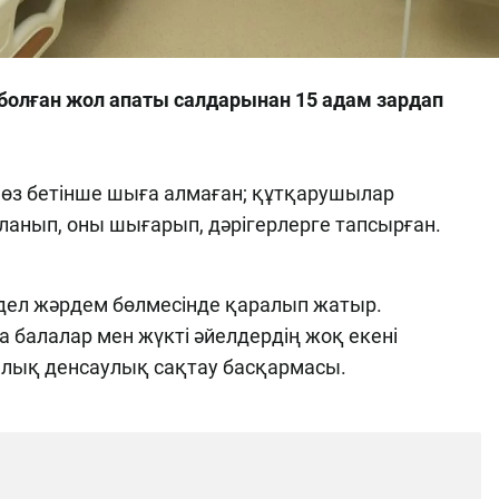
болған жол апаты салдарынан 15 адам зардап
 өз бетінше шыға алмаған; құтқарушылар
анып, оны шығарып, дәрігерлерге тапсырған.
едел жәрдем бөлмесінде қаралып жатыр.
 балалар мен жүкті әйелдердің жоқ екені
алық денсаулық сақтау басқармасы.