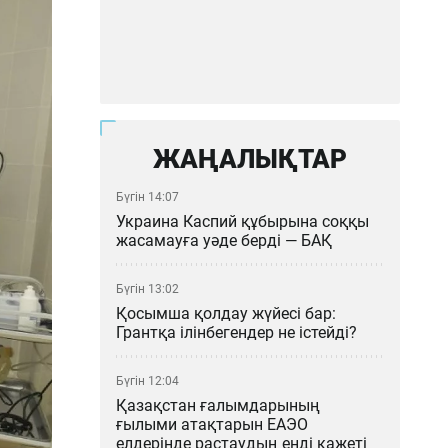
ЖАҢАЛЫҚТАР
Бүгін 14:07
Украина Каспий құбырына соққы
жасамауға уәде берді — БАҚ
Бүгін 13:02
Қосымша қолдау жүйесі бар:
Грантқа ілінбегендер не істейді?
Бүгін 12:04
Қазақстан ғалымдарының
ғылыми атақтарын ЕАЭО
елдерінде растаудың енді қажеті