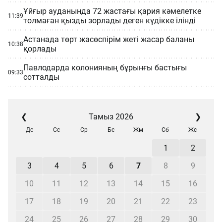
Ұйғыр ауданында 72 жастағы қария кәмелетке
11:39
толмаған қызды зорлады деген күдікке ілінді
Астанада төрт жасөспірім жеті жасар баланы
10:38
қорлады
Павлодарда колонияның бұрынғы бастығы
09:33
сотталды
❮
Тамыз 2026
❯
Дс
Сс
Ср
Бс
Жм
Сб
Жс
1
2
3
4
5
6
7
8
9
10
11
12
13
14
15
16
17
18
19
20
21
22
23
24
25
26
27
28
29
30