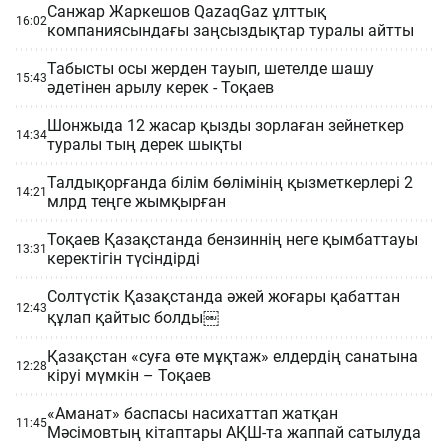
Санжар Жаркешов QazaqGaz ұлттық
16:02
компаниясындағы заңсыздықтар туралы айтты
Табысты осы жерден тауып, шетелде шашу
15:43
әдетінен арылу керек - Тоқаев
Шонжыда 12 жасар қызды зорлаған зейнеткер
14:34
туралы тың дерек шықты
Талдықорғанда білім бөлімінің қызметкерлері 2
14:21
млрд теңге жымқырған
Тоқаев Қазақстанда бензиннің неге қымбаттауы
13:31
керектігін түсіндірді
Солтүстік Қазақстанда әжей жоғары қабаттан
12:43
құлап қайтыс болды￼
Қазақстан «суға өте мұқтаж» елдердің санатына
12:28
кіруі мүмкін – Тоқаев
«Аманат» баспасы насихаттап жатқан
11:45
Мәсімовтың кітаптары АҚШ-та жаппай сатылуда