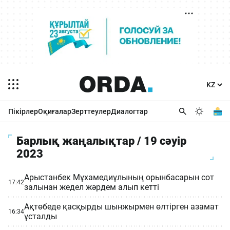
Пікірлер
Оқиғалар
Зерттеулер
Диалогтар
Барлық жаңалықтар / 19 сәуір
2023
Арыстанбек Мұхамедиұлының орынбасарын сот
17:42
залынан жедел жәрдем алып кетті
Ақтөбеде қасқырды шынжырмен өлтірген азамат
16:34
ұсталды