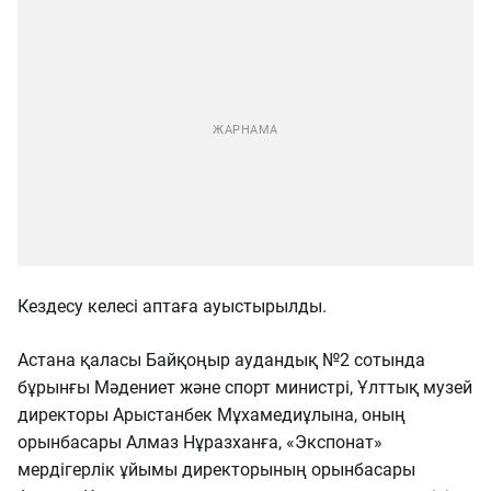
Кездесу келесі аптаға ауыстырылды.
Астана қаласы Байқоңыр аудандық №2 сотында
бұрынғы Мәдениет және спорт министрі, Ұлттық музей
директоры Арыстанбек Мұхамедиұлына, оның
орынбасары Алмаз Нұразханға, «Экспонат»
мердігерлік ұйымы директорының орынбасары