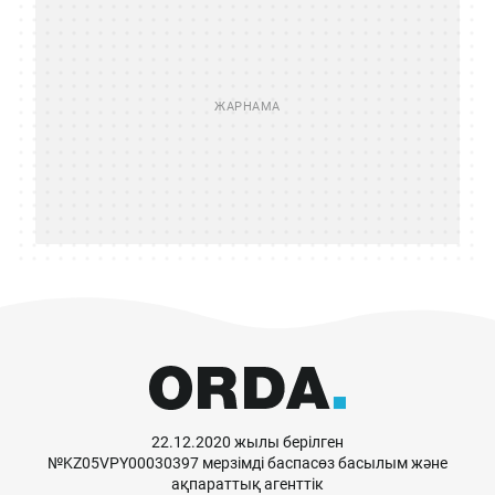
22.12.2020 жылы берілген
№KZ05VPY00030397 мерзімді баспасөз басылым және
ақпараттық агенттік