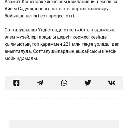
Азамат Көшеновке және осы компанияның есепшісі
Айым Сәдуақасоваға қатысты қаржы жымқыру
бойынша негізгі сот процесі өтті.
Сотталушылар Үндістанда өткен «Алтын адамның
әлем музейлері арқылы шеруі» көрмесі кезінде
қылмыстық топ құраммен 221 млн теңге ұрлады деп
айыпталуда. Сотталушылардың ешқайсысы кінәсін
мойындамады.