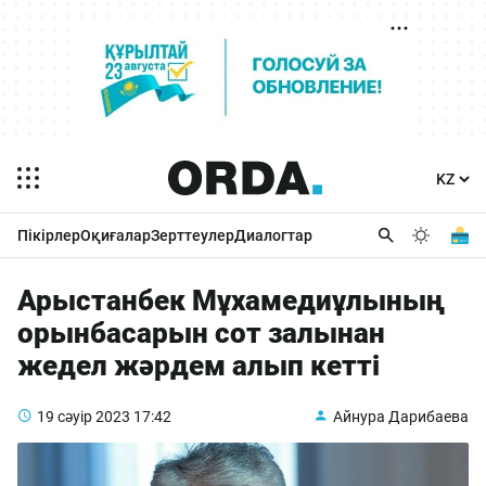
Пікірлер
Оқиғалар
Зерттеулер
Диалогтар
Арыстанбек Мұхамедиұлының
орынбасарын сот залынан
жедел жәрдем алып кетті
19 сәуір 2023
17:42
Айнура Дарибаева