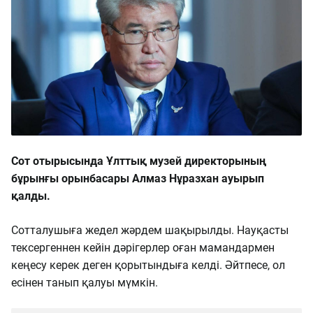
Сот отырысында Ұлттық музей директорының
бұрынғы орынбасары Алмаз Нұразхан ауырып
қалды.
Сотталушыға жедел жәрдем шақырылды. Науқасты
тексергеннен кейін дәрігерлер оған мамандармен
кеңесу керек деген қорытындыға келді. Әйтпесе, ол
есінен танып қалуы мүмкін.