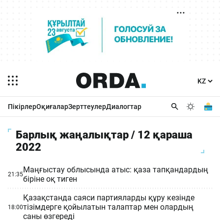
Пікірлер
Оқиғалар
Зерттеулер
Диалогтар
Барлық жаңалықтар / 12 қараша
2022
Маңғыстау облысында атыс: қаза тапқандардың
21:35
біріне оқ тиген
Қазақстанда саяси партияларды құру кезінде
тізімдерге қойылатын талаптар мен олардың
18:00
саны өзгереді