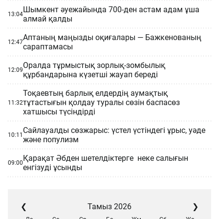
Шымкент әуежайында 700-ден астам адам ұша
13:04
алмай қалды
Аптаның маңызды оқиғалары — Бажкенованың
12:47
сараптамасы
Оралда тұрмыстық зорлық-зомбылық
12:09
құрбандарына күзетші жауап береді
Тоқаевтың барлық елдердің аумақтық
тұтастығын қолдау туралы сөзін баспасөз
11:32
хатшысы түсіндірді
Сайлауалды сөзжарыс: үстел үстіндегі ұрыс, уәде
10:11
және популизм
Қарақат Әбден шетелдіктерге неке салығын
09:00
енгізуді ұсынды
❮
Тамыз 2026
❯