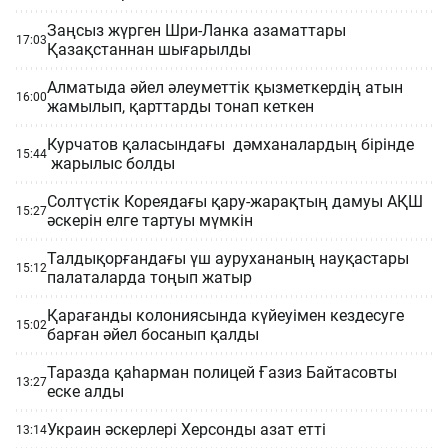
Заңсыз жүрген Шри-Ланка азаматтары
17:03
Қазақстаннан шығарылды
Алматыда әйел әлеуметтік қызметкердің атын
16:00
жамылып, қарттарды тонап кеткен
Курчатов қаласындағы дәмханалардың бірінде
15:44
жарылыс болды
Солтүстік Кореядағы қару-жарақтың дамуы АҚШ
15:27
әскерін елге тартуы мүмкін
Талдықорғандағы үш аурухананың науқастары
15:12
палаталарда тоңып жатыр
Қарағанды ​​колониясында күйеуімен кездесуге
15:02
барған әйел босанып қалды
Таразда қаһарман полицей Ғазиз Байтасовты
13:27
еске алды
Украин әскерлері Херсонды азат етті
13:14