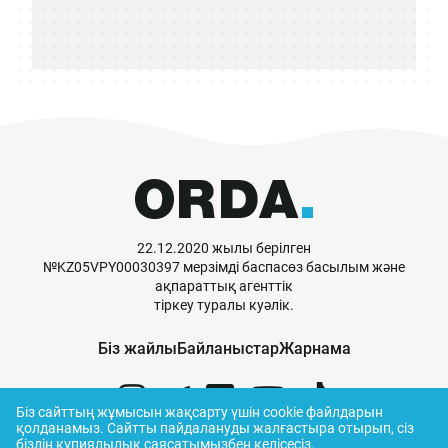
22.12.2020 жылы берілген
№KZ05VPY00030397 мерзімді баспасөз басылым және
ақпараттық агенттік
тіркеу туралы куәлік.
Біз жайлы
Байланыстар
Жарнама
Біз сайттың жұмысын жақсарту үшін cookie файлдарын
қолданамыз.
Сайтты пайдалануды жалғастыра отырып, сіз
біздің
құпиялылық саясатымызбен
келісесіз.