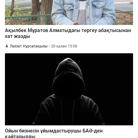
Ақылбек Мұратов Алматыдағы тергеу абақтысынан
хат жазды
Ләззат Нұрсапақызы
20 қазан 15:06
Ойын бизнесін ұйымдастырушы БАӘ-ден
қайтарылды