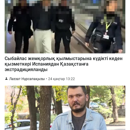
Сыбайлас жемқорлық қылмыстарына күдікті кеден
қызметкері Испаниядан Қазақстанға
экстрадицияланды
Ләззат Нұрсапақызы
24 қаңтар 13:22