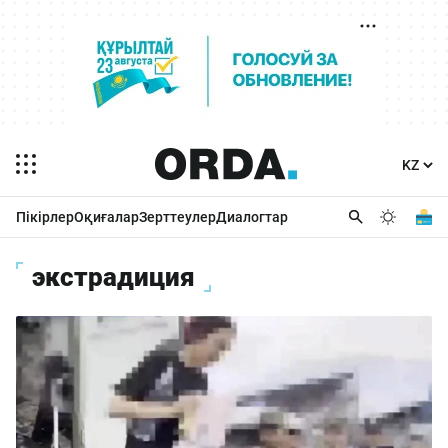
Пікірлер
Оқиғалар
Зерттеулер
Диалогтар
экстрадиция