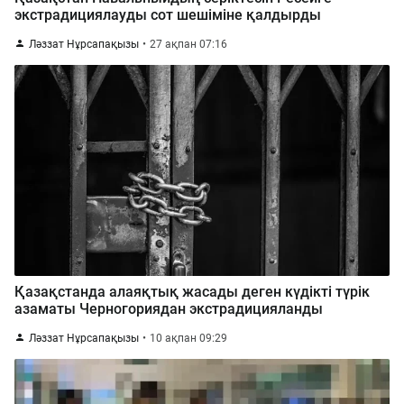
экстрадициялауды сот шешіміне қалдырды
Ләззат Нұрсапақызы
27 ақпан 07:16
Қазақстанда алаяқтық жасады деген күдікті түрік
азаматы Черногориядан экстрадицияланды
Ләззат Нұрсапақызы
10 ақпан 09:29