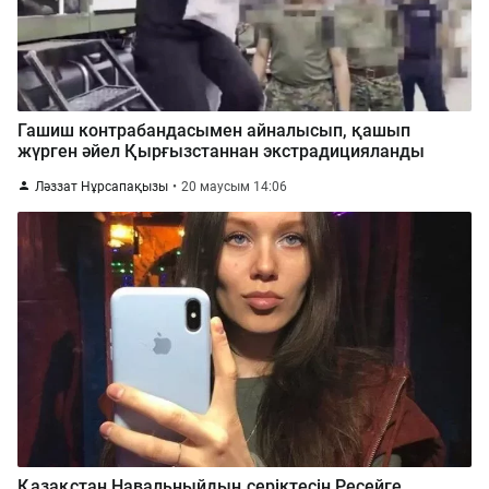
Гашиш контрабандасымен айналысып, қашып
жүрген әйел Қырғызстаннан экстрадицияланды
Ләззат Нұрсапақызы
20 маусым 14:06
Қазақстан Навальныйдың серіктесін Ресейге