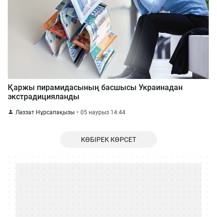
Қаржы пирамидасының басшысы Украинадан
экстрадицияланды
Ләззат Нұрсапақызы
05 наурыз 14:44
КӨБІРЕК КӨРСЕТ