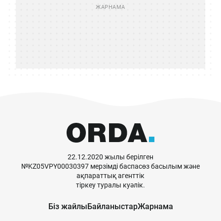
22.12.2020 жылы берілген
№KZ05VPY00030397 мерзімді баспасөз басылым және
ақпараттық агенттік
тіркеу туралы куәлік.
Біз жайлы
Байланыстар
Жарнама