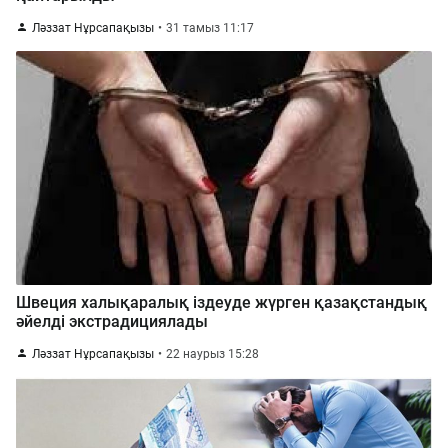
Ләззат Нұрсапақызы
31 тамыз 11:17
Швеция халықаралық іздеуде жүрген қазақстандық
әйелді экстрадициялады
Ләззат Нұрсапақызы
22 наурыз 15:28