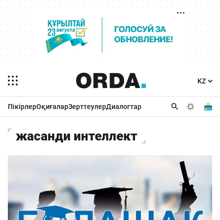
Пікірлер
Оқиғалар
Зерттеулер
Диалогтар
жасанди интеллект