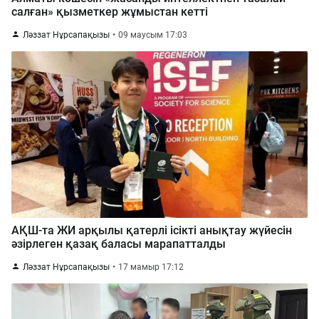
салған» қызметкер жұмыстан кетті
Ләззат Нұрсапақызы
09 маусым 17:03
АҚШ-та ЖИ арқылы қатерлі ісікті анықтау жүйесін
әзірлеген қазақ баласы марапатталды
Ләззат Нұрсапақызы
17 мамыр 17:12