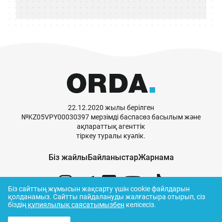
22.12.2020 жылы берілген
№KZ05VPY00030397 мерзімді баспасөз басылым және
ақпараттық агенттік
тіркеу туралы куәлік.
Біз жайлы
Байланыстар
Жарнама
Біз сайттың жұмысын жақсарту үшін cookie файлдарын
қолданамыз.
Сайтты пайдалануды жалғастыра отырып, сіз
біздің
құпиялылық саясатымызбен
келісесіз.