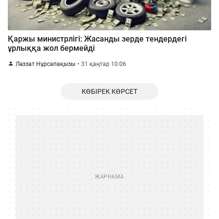
Қаржы министрлігі: Жасанды зерде тендердегі
ұрлыққа жол бермейді
Ләззат Нұрсапақызы
31 қаңтар 10:06
КӨБІРЕК КӨРСЕТ