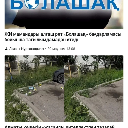
ЖИ мамандары алғаш рет «Болашақ» бағдарламасы
бойынша тағылымдамадан өтеді
Ләззат Нұрсапақызы
20 маусым 13:08
Алматы көшесін «жасанды интеллектпен тазалай