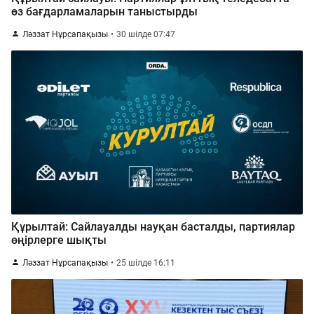
өз бағдарламаларын таныстырды
Ләззат Нұрсапақызы
30 шілде 07:47
Құрылтай: Сайлауалды науқан басталды, партиялар
өңірлерге шықты
Ләззат Нұрсапақызы
25 шілде 16:11