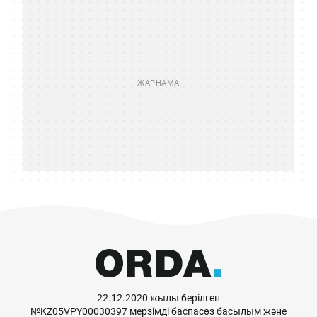
22.12.2020 жылы берілген
№KZ05VPY00030397 мерзімді баспасөз басылым және