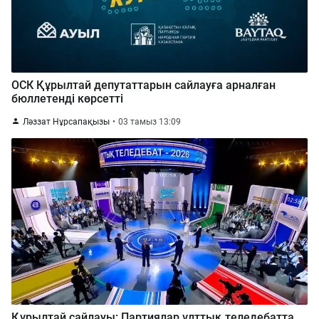
ОСК Құрылтай депутаттарын сайлауға арналған
бюллетенді көрсетті
Ләззат Нұрсапақызы
03 тамыз 13:09
Құрылтай сайлауы: Партиялар ұлттық теледебатта