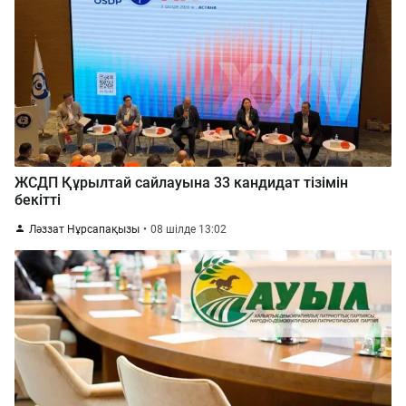
ЖСДП Құрылтай сайлауына 33 кандидат тізімін
бекітті
Ләззат Нұрсапақызы
08 шілде 13:02