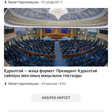
Ләззат Нұрсапақызы
02 шілде 08:17
Құрылтай — жаңа формат: Президент Құрылтай
сайлауы мен оның маңызына тоқталды
Ләззат Нұрсапақызы
30 маусым 14:02
КӨБІРЕК КӨРСЕТ