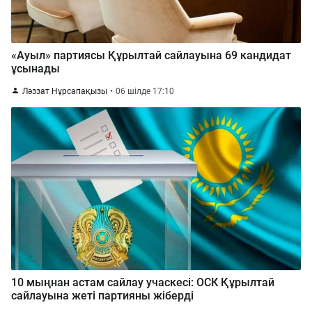
«Ауыл» партиясы Құрылтай сайлауына 69 кандидат
ұсынады
Ләззат Нұрсапақызы
06 шілде 17:10
10 мыңнан астам сайлау учаскесі: ОСК Құрылтай
сайлауына жеті партияны жіберді