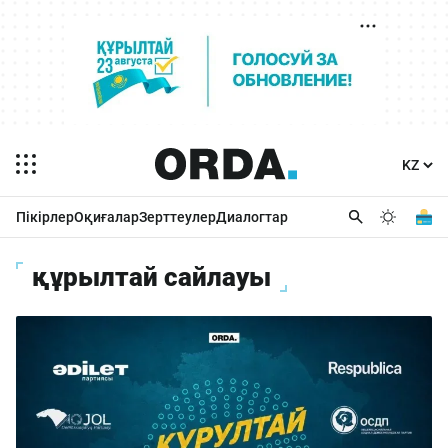
Пікірлер
Оқиғалар
Зерттеулер
Диалогтар
құрылтай сайлауы