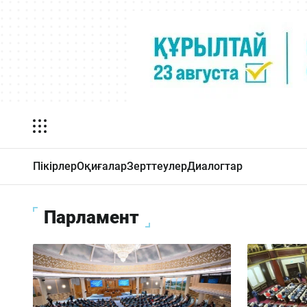
Пікірлер
Оқиғалар
Зерттеулер
Диалогтар
Парламент