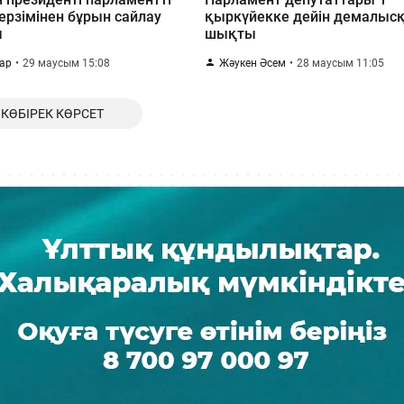
ерзімінен бұрын сайлау
қыркүйекке дейін демалыс
ы
шықты
қар
29 маусым 15:08
Жәукен Әсем
28 маусым 11:05
КӨБІРЕК КӨРСЕТ