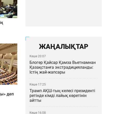
ің
ЖАҢАЛЫҚТАР
Кеше 20:07
Блогер Қайсар Қамза Вьетнамнан
Қазақстанға экстрадицияланды:
Істің жай-жапсары
Кеше 17:25
Трамп АҚШ-тың келесі президенті
ды» деп
ретінде кімді лайық көретінін
айтты
Кеше 16:08