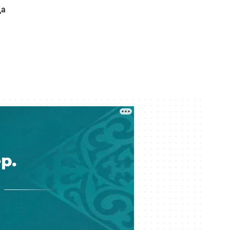
сұғар едім» деген пікір жазған
қа
адам анықталып, хаттама
толтырылды
Кеше 11:39
«Байден ұқсап құлап қалмасын»:
Невададағы Трамптың әзілі мемге
айналды
Кеше 11:22
100 миллион теңгеден астам ақша
иемденген күдікті Грузиядан
Қазақстанға экстрадицияланды
Кеше 11:21
Димаштың түрік тіліндегі жаңа әні
iTunes хит-парадтарында бірінші
орында тұр
Кеше 10:37