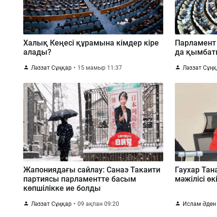
Халық Кеңесі құрамына кімдер кіре
Парламент
алады?
да қымбатқ
Ләззат Сұңқар
15 мамыр 11:37
Ләззат Сұң
Жапониядағы сайлау: Санаэ Такаити
Гаухар Тан
партиясы парламентте басым
мәжілісі ө
көпшілікке ие болды
Ләззат Сұңқар
09 ақпан 09:20
Ислам Әден