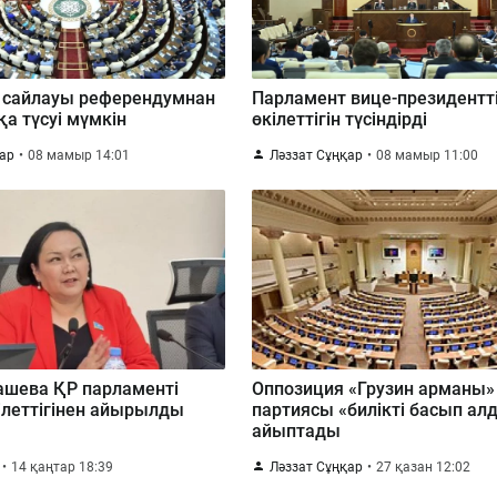
 сайлауы референдумнан
Парламент вице-президентт
а түсуі мүмкін
өкілеттігін түсіндірді
қар
08 мамыр 14:01
Ләззат Сұңқар
08 мамыр 11:00
ашева ҚР парламенті
Оппозиция «Грузин арманы»
кілеттігінен айырылды
партиясы «билікті басып ал
айыптады
14 қаңтар 18:39
Ләззат Сұңқар
27 қазан 12:02