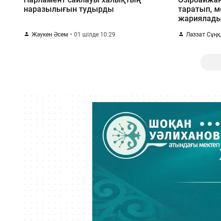
наразылығын тудырды
таратып, м
жариялад
Жәукен Әсем
01 шілде 10:29
Ләззат Сұң