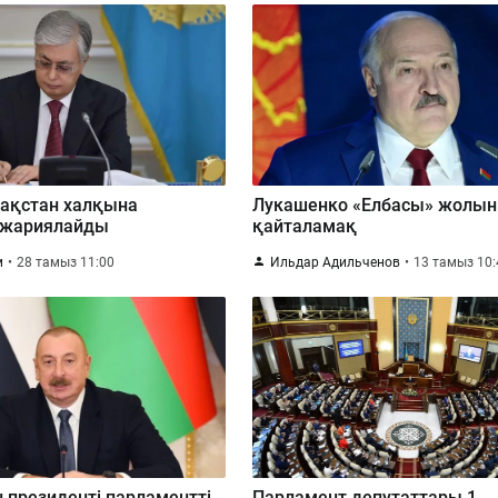
зақстан халқына
Лукашенко «Елбасы» жолын
 жариялайды
қайталамақ
м
28 тамыз 11:00
Ильдар Адильченов
13 тамыз 10:
 президенті парламентті
Парламент депутаттары 1