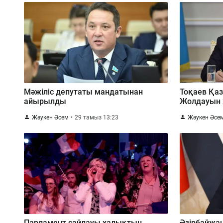
Мәжіліс депутаты мандатынан
Тоқаев Қа
айырылды
Жолдауын
Жәукен Әсем
29 тамыз 13:23
Жәукен Әсе
Парламент сайлауы халықтың
Әзірбайжан