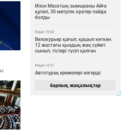
Илон Масктың зымыраны Айға
құлап, 30 метрлік кратер пайда
болды
Кеше 15:03
Велокурьер қағып, қашып кеткен:
12 жастағы қыздың жақ сүйегі
сынып, тістері түсіп қалған
Кеше 14:31
43
Автотұрақ ережелері өзгерді:
Алматыда тұратын көлік иесі нені
білуі қажет?
барлық жаңалықтар
Кеше 13:12
Чемпиондар лигасы: «Түркістан
Арена» тарихи матчқа дайын ба?
Кеше 12:23
Нұрайға қатысты «72 рет пышақ