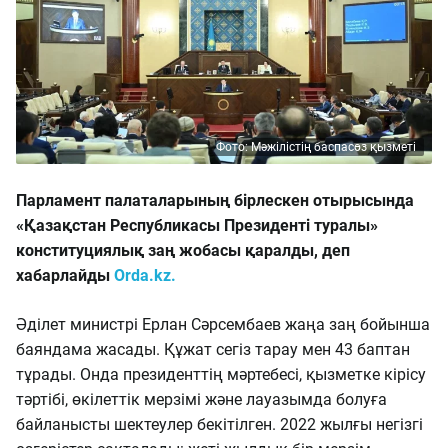
Фото: Мәжілістің баспасөз қызметі
Парламент палаталарының бірлескен отырысында
«Қазақстан Республикасы Президенті туралы»
конституциялық заң жобасы қаралды, деп
хабарлайды
Orda.kz.
Әділет министрі Ерлан Сәрсембаев жаңа заң бойынша
баяндама жасады. Құжат сегіз тарау мен 43 баптан
тұрады. Онда президенттің мәртебесі, қызметке кірісу
тәртібі, өкілеттік мерзімі және лауазымда болуға
байланысты шектеулер бекітілген. 2022 жылғы негізгі