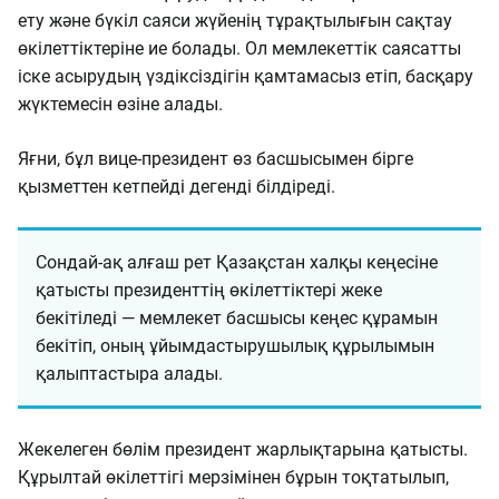
ету және бүкіл саяси жүйенің тұрақтылығын сақтау
өкілеттіктеріне ие болады. Ол мемлекеттік саясатты
іске асырудың үздіксіздігін қамтамасыз етіп, басқару
жүктемесін өзіне алады.
Яғни, бұл вице-президент өз басшысымен бірге
қызметтен кетпейді дегенді білдіреді.
Сондай-ақ алғаш рет Қазақстан халқы кеңесіне
қатысты президенттің өкілеттіктері жеке
бекітіледі — мемлекет басшысы кеңес құрамын
бекітіп, оның ұйымдастырушылық құрылымын
қалыптастыра алады.
Жекелеген бөлім президент жарлықтарына қатысты.
Құрылтай өкілеттігі мерзімінен бұрын тоқтатылып,