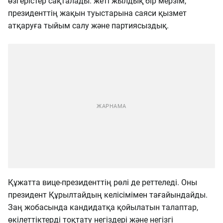
өзгерістер сақталады: жеті жылдық бір мерзім,
президенттің жақын туыстарына саяси қызмет
атқаруға тыйым салу және партиясыздық.
Құжатта вице-президенттің рөлі де реттеледі. Оны
президент Құрылтайдың келісімімен тағайындайды.
Заң жобасында кандидатқа қойылатын талаптар,
өкілеттіктерді тоқтату негіздері және негізгі