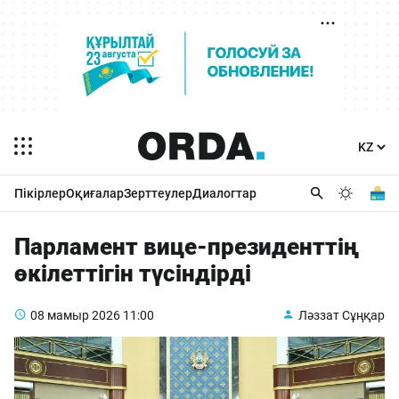
Пікірлер
Оқиғалар
Зерттеулер
Диалогтар
Парламент вице-президенттің
өкілеттігін түсіндірді
08 мамыр 2026
11:00
Ләззат Сұңқар