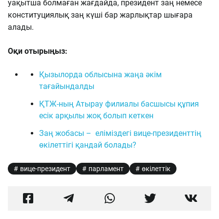
уақытша болмаған жағдайда, президент заң немесе
конституциялық заң күші бар жарлықтар шығара
алады.
Оқи отырыңыз:
Қызылорда облысына жаңа әкім
тағайындалды
ҚТЖ-ның Атырау филиалы басшысы құпия
есік арқылы жоқ болып кеткен
Заң жобасы – еліміздегі вице-президенттің
өкілеттігі қандай болады?
вице-президент
парламент
өкілеттік