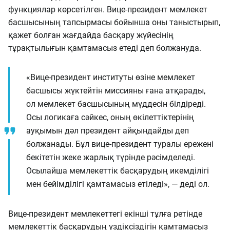
функциялар көрсетілген. Вице-президент мемлекет
басшысының тапсырмасы бойынша оны таныстырып,
қажет болған жағдайда басқару жүйесінің
тұрақтылығын қамтамасыз етеді деп болжануда.
«Вице-президент институты өзіне мемлекет
басшысы жүктейтін миссияны ғана атқарады,
ол мемлекет басшысының мүддесін білдіреді.
Осы логикаға сәйкес, оның өкілеттіктерінің
ауқымын дәл президент айқындайды деп
болжанады. Бұл вице-президент туралы ережені
бекітетін жеке жарлық түрінде рәсімделеді.
Осылайша мемлекеттік басқарудың икемділігі
мен бейімділігі қамтамасыз етіледі», — деді ол.
Вице-президент мемлекеттегі екінші тұлға ретінде
мемлекеттік басқарудың үздіксіздігін қамтамасыз