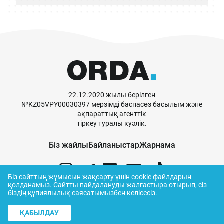
22.12.2020 жылы берілген
№KZ05VPY00030397 мерзімді баспасөз басылым және
ақпараттық агенттік
тіркеу туралы куәлік.
Біз жайлы
Байланыстар
Жарнама
Біз сайттың жұмысын жақсарту үшін cookie файлдарын
қолданамыз.
Сайтты пайдалануды жалғастыра отырып, сіз
біздің
құпиялылық саясатымызбен
келісесіз.
© ORDA,
2026
.
Пайдалану ережелері
ҚАБЫЛДАУ