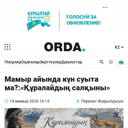
Пікірлер
Оқиғалар
Зерттеулер
Диалогтар
Мамыр айында күн суыта
ма?:«Құралайдың салқыны»
19 мамыр 2026
16:13
Перизат Жарылқасын