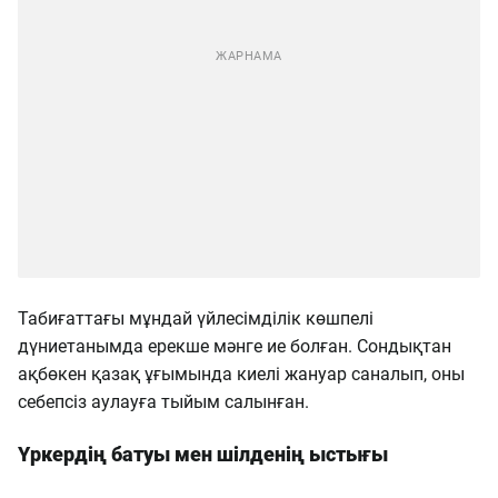
Табиғаттағы мұндай үйлесімділік көшпелі
дүниетанымда ерекше мәнге ие болған. Сондықтан
ақбөкен қазақ ұғымында киелі жануар саналып, оны
себепсіз аулауға тыйым салынған.
Үркердің батуы мен шілденің ыстығы