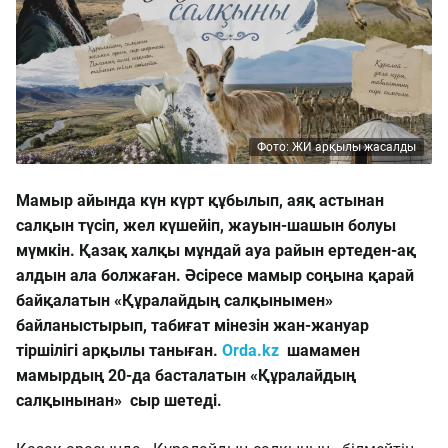
Фото: ЖИ арқылы жасалды
Мамыр айында күн күрт құбылып, аяқ астынан
салқын түсіп, жел күшейіп, жауын-шашын болуы
мүмкін. Қазақ халқы мұндай ауа райын ертеден-ақ
алдын ала болжаған. Әсіресе мамыр соңына қарай
байқалатын «Құралайдың салқынымен»
байланыстырып, табиғат мінезін жан-жануар
тіршілігі арқылы таныған.
Orda.kz
шамамен
мамырдың 20-да басталатын «Құралайдың
салқынынан» сыр шетеді.