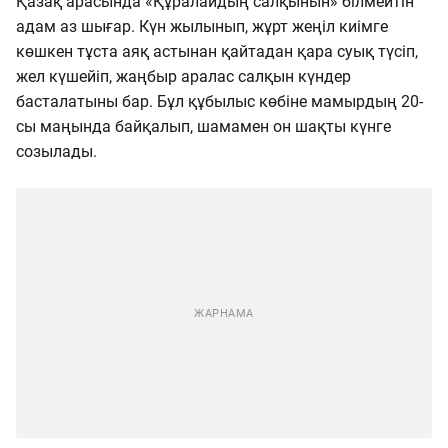
Қазақ арасында «Құралайдың салқынын» білмейтін
адам аз шығар. Күн жылынып, жұрт жеңіл киімге
көшкен тұста аяқ астынан қайтадан қара суық түсіп,
жел күшейіп, жаңбыр аралас салқын күндер
басталатыны бар. Бұл құбылыс көбіне мамырдың 20-
сы маңында байқалып, шамамен он шақты күнге
созылады.