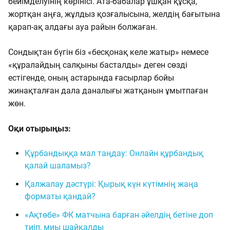
бейімделуінің көрінісі. Ата-бабалар ұшқан құсқа,
жортқан аңға, жұлдыз қозғалысына, желдің бағытына
қарап-ақ алдағы ауа райын болжаған.
Сондықтан бүгін біз «бесқонақ келе жатыр» немесе
«құралайдың салқыны басталды» деген сөзді
естігенде, оның астарында ғасырлар бойы
жинақталған дала даналығы жатқанын ұмытпаған
жөн.
Оқи отырыңыз:
Құрбандыққа мал таңдау: Онлайн құрбандық
қалай шаламыз?
Қалжалау дәстүрі: Қырық күн күтімнің жаңа
форматы қандай?
«Ақтөбе» ФК матчына барған әйелдің бетіне доп
тиіп, миы шайқалды