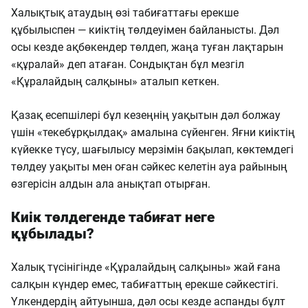
Халықтық атаудың өзі табиғаттағы ерекше
құбылыспен — киіктің төлдеуімен байланысты. Дәл
осы кезде ақбөкендер төлдеп, жаңа туған лақтарын
«құралай» деп атаған. Сондықтан бұл мезгіл
«Құралайдың салқыны» аталып кеткен.
Қазақ есепшілері бұл кезеңнің уақытын дәл болжау
үшін «текебұрқылдақ» амалына сүйенген. Яғни киіктің
күйекке түсу, шағылысу мерзімін бақылап, көктемдегі
төлдеу уақыты мен оған сәйкес келетін ауа райының
өзгерісін алдын ала анықтап отырған.
Киік төлдегенде табиғат неге
құбылады?
Халық түсінігінде «Құралайдың салқыны» жай ғана
салқын күндер емес, табиғаттың ерекше сәйкестігі.
Үлкендердің айтуынша, дәл осы кезде аспанды бұлт