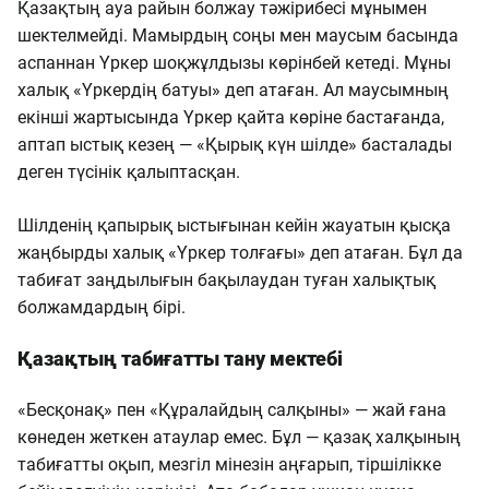
Қазақтың ауа райын болжау тәжірибесі мұнымен
шектелмейді. Мамырдың соңы мен маусым басында
аспаннан Үркер шоқжұлдызы көрінбей кетеді. Мұны
халық «Үркердің батуы» деп атаған. Ал маусымның
екінші жартысында Үркер қайта көріне бастағанда,
аптап ыстық кезең — «Қырық күн шілде» басталады
деген түсінік қалыптасқан.
Шілденің қапырық ыстығынан кейін жауатын қысқа
жаңбырды халық «Үркер толғағы» деп атаған. Бұл да
табиғат заңдылығын бақылаудан туған халықтық
болжамдардың бірі.
Қазақтың табиғатты тану мектебі
«Бесқонақ» пен «Құралайдың салқыны» — жай ғана
көнеден жеткен атаулар емес. Бұл — қазақ халқының
табиғатты оқып, мезгіл мінезін аңғарып, тіршілікке