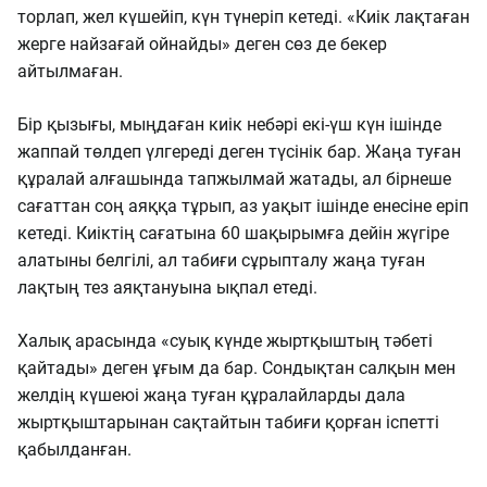
торлап, жел күшейіп, күн түнеріп кетеді. «Киік лақтаған
жерге найзағай ойнайды» деген сөз де бекер
айтылмаған.
Бір қызығы, мыңдаған киік небәрі екі-үш күн ішінде
жаппай төлдеп үлгереді деген түсінік бар. Жаңа туған
құралай алғашында тапжылмай жатады, ал бірнеше
сағаттан соң аяққа тұрып, аз уақыт ішінде енесіне еріп
кетеді. Киіктің сағатына 60 шақырымға дейін жүгіре
алатыны белгілі, ал табиғи сұрыпталу жаңа туған
лақтың тез аяқтануына ықпал етеді.
Халық арасында «суық күнде жыртқыштың тәбеті
қайтады» деген ұғым да бар. Сондықтан салқын мен
желдің күшеюі жаңа туған құралайларды дала
жыртқыштарынан сақтайтын табиғи қорған іспетті
қабылданған.