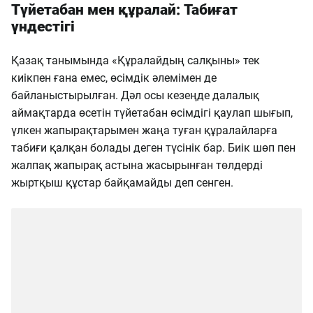
Түйетабан мен құралай: Табиғат
үндестігі
Қазақ танымында «Құралайдың салқыны» тек
киікпен ғана емес, өсімдік әлемімен де
байланыстырылған. Дәл осы кезеңде далалық
аймақтарда өсетін түйетабан өсімдігі қаулап шығып,
үлкен жапырақтарымен жаңа туған құралайларға
табиғи қалқан болады деген түсінік бар. Биік шөп пен
жалпақ жапырақ астына жасырынған төлдерді
жыртқыш құстар байқамайды деп сенген.