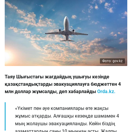
Фото: gov.kz
Таяу Шығыстағы жағдайдың ушығуы кезінде
қазақстандықтарды эвакуациялауға бюджеттен 4
млн доллар жұмсалды, деп хабарлайды
Orda.kz.
«Үкімет пен әуе компаниялары өте жақсы
жұмыс атқарды. Алғашқы кезеңде шамамен 4
мың жолаушы эвакуацияланды. Кейін біздің
азаматтардың саны 10 мыңнан асты. Жалпы