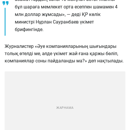
бұл шараға мемлекет орта есеппен шамамен 4
млн доллар жұмсады», — деді ҚР көлік
министрі Нұрлан Сауранбаев үкімет
брифингінде.
Журналистер «Әуе компанияларының шығындары
толық өтелді ме, әлде үкімет жай ғана қаржы бөліп,
компаниялар соны пайдаланды ма?» деп нақтылады.