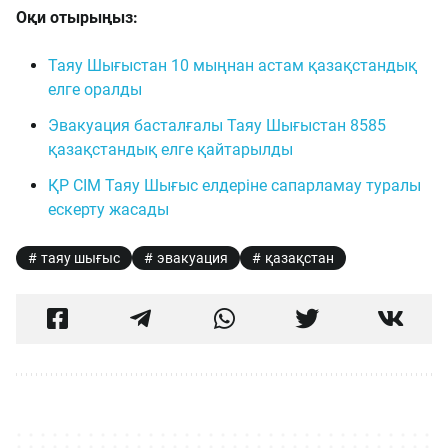
Оқи отырыңыз:
Таяу Шығыстан 10 мыңнан астам қазақстандық
елге оралды
Эвакуация басталғалы Таяу Шығыстан 8585
қазақстандық елге қайтарылды
ҚР СІМ Таяу Шығыс елдеріне сапарламау туралы
ескерту жасады
таяу шығыс
эвакуация
қазақстан