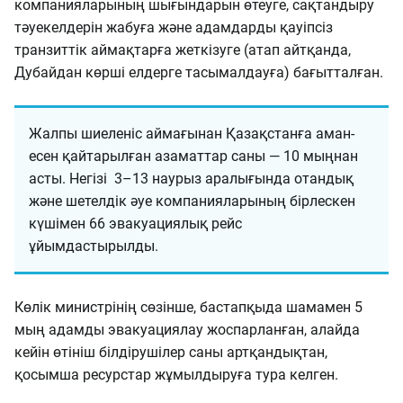
компанияларының шығындарын өтеуге, сақтандыру
тәуекелдерін жабуға және адамдарды қауіпсіз
транзиттік аймақтарға жеткізуге (атап айтқанда,
Дубайдан көрші елдерге тасымалдауға) бағытталған.
Жалпы шиеленіс аймағынан Қазақстанға аман-
есен қайтарылған азаматтар саны — 10 мыңнан
асты. Негізі 3–13 наурыз аралығында отандық
және шетелдік әуе компанияларының бірлескен
күшімен 66 эвакуациялық рейс
ұйымдастырылды.
Көлік министрінің сөзінше, бастапқыда шамамен 5
мың адамды эвакуациялау жоспарланған, алайда
кейін өтініш білдірушілер саны артқандықтан,
қосымша ресурстар жұмылдыруға тура келген.