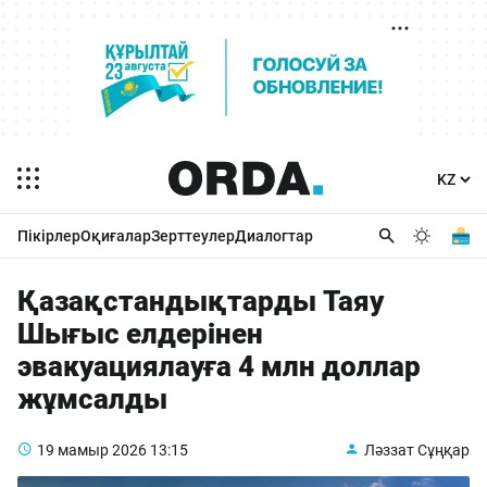
Пікірлер
Оқиғалар
Зерттеулер
Диалогтар
Қазақстандықтарды Таяу
Шығыс елдерінен
эвакуациялауға 4 млн доллар
жұмсалды
19 мамыр 2026
13:15
Ләззат Сұңқар