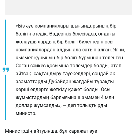
«Біз әуе компаниялары шығындарының бір
бөлігін өтедік. Өздеріңіз білесіздер, ондағы
жолаушылардың бір бөлігі билеттерін осы
компаниялардан алдын ала сатып алған. Яғни,
қызмет құнының бір бөлігі бұрыннан төленген.
Соған сәйкес қосымша төлемдер болды, атап
айтсақ сақтандыру тәуекелдері, сондай-ақ
азаматтарды Дубайдан жағдайы тұрақты
көрші елдерге жеткізу қажет болды. Осы
жұмыстардың барлығына шамамен 4 млн
доллар жұмсалды», — деп толықтырды
министр.
Министрдің айтуынша, бұл қаражат әуе