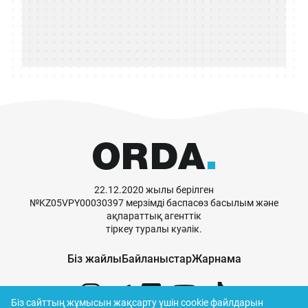
22.12.2020 жылы берілген
№KZ05VPY00030397 мерзімді баспасөз басылым және
ақпараттық агенттік
тіркеу туралы куәлік.
Біз жайлы
Байланыстар
Жарнама
Біз сайттың жұмысын жақсарту үшін cookie файлдарын