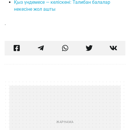
Қыз үндемесе — келіскені: Талибан балалар
некесіне жол ашты
.