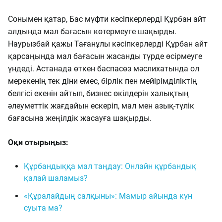
Сонымен қатар, Бас мүфти кәсіпкерлерді Құрбан айт
алдында мал бағасын көтермеуге шақырды.
Наурызбай қажы Тағанұлы кәсіпкерлерді Құрбан айт
қарсаңында мал бағасын жасанды түрде өсірмеуге
үндеді. Астанада өткен баспасөз мәслихатында ол
мерекенің тек діни емес, бірлік пен мейірімділіктің
белгісі екенін айтып, бизнес өкілдерін халықтың
әлеуметтік жағдайын ескеріп, мал мен азық-түлік
бағасына жеңілдік жасауға шақырды.
Оқи отырыңыз:
Құрбандыққа мал таңдау: Онлайн құрбандық
қалай шаламыз?
«Құралайдың салқыны»: Мамыр айында күн
суыта ма?