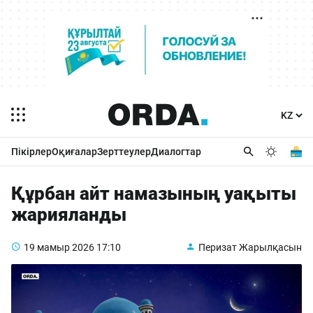
Пікірлер
Оқиғалар
Зерттеулер
Диалогтар
Құрбан айт намазының уақыты
жарияланды
19 мамыр 2026
17:10
Перизат Жарылқасын