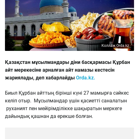
Коллаж Orda.kz
Қазақстан мұсылмандары діни басқармасы Құрбан
айт мерекесіне арналған айт намазы кестесін
жариялады, деп хабарлайды
Orda.kz.
Биыл Құрбан айттың бірінші күні 27 мамырға сәйкес
келіп отыр. Мұсылмандар үшін қасиетті саналатын
руханият пен мейірімділікке шақыратын меркеге
дайындық қашнан да ерекше болған.