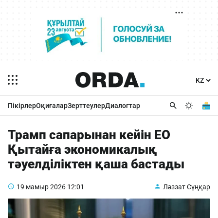
Пікірлер
Оқиғалар
Зерттеулер
Диалогтар
Трамп сапарынан кейін ЕО
Қытайға экономикалық
тәуелділіктен қаша бастады
19 мамыр 2026
12:01
Ләззат Сұңқар