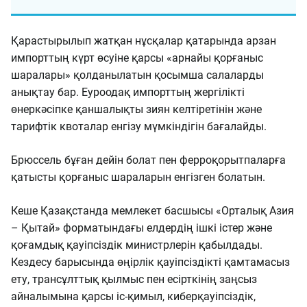
Қарастырылып жатқан нұсқалар қатарында арзан
импорттың күрт өсуіне қарсы «арнайы қорғаныс
шаралары» қолданылатын қосымша салаларды
анықтау бар. Еуроодақ импорттың жергілікті
өнеркәсіпке қаншалықты зиян келтіретінін және
тарифтік квоталар енгізу мүмкіндігін бағалайды.
Брюссель бұған дейін болат пен ферроқорытпаларға
қатысты қорғаныс шараларын енгізген болатын.
Кеше Қазақстанда мемлекет басшысы «Орталық Азия
– Қытай» форматындағы елдердің ішкі істер және
қоғамдық қауіпсіздік министрлерін қабылдады.
Кездесу барысында өңірлік қауіпсіздікті қамтамасыз
ету, трансұлттық қылмыс пен есірткінің заңсыз
айналымына қарсы іс-қимыл, киберқауіпсіздік,