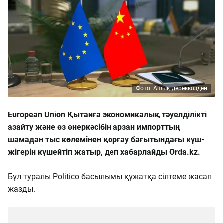
Фото: Ашық дереккөзден
European Union Қытайға экономикалық тәуелділікті
азайту және өз өнеркәсібін арзан импорттың
шамадан тыс көлемінен қорғау бағытындағы күш-
жігерін күшейтіп жатыр, деп хабарлайды Orda.kz.
Бұл туралы Politico басылымы құжатқа сілтеме жасап
жазды.