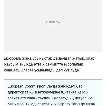
Брюссель жаңа ұсыныстар дайындап жатыр, олар
маусым айында өтетін саммитте еуропалық
көшбасшыларға ұсынылады деп күтілуде.
European Commission Сауда жөніндегі бас
директорат қызметкерлеріне Қытайға қарсы
әрекет ету үшін «сауданы қорғаудың неғұрлым
батыл әрі тиімді саясатын» әзірлеу тапсырылған.