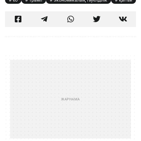
ео
трамп
экономикалық тәуелділік
қытай