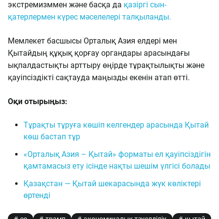
экстремизммен және басқа да
қазіргі сын-
қатерлермен күрес мәселелері талқыланды.
Мемлекет басшысы Орталық Азия елдері мен
Қытайдың құқық қорғау органдары арасындағы
ықпалдастықты арттыру өңірде тұрақтылықты және
қауіпсіздікті сақтауда маңызды екенін атап өтті.
Оқи отырыңыз:
Тұрақты тұруға көшіп келгендер арасында Қытай
көш бастап тұр
«Орталық Азия – Қытай» форматы ел қауіпсіздігін
қамтамасыз ету ісінде нақты шешім үлгісі болады
Қазақстан — Қытай шекарасында жүк көліктері
өртенді