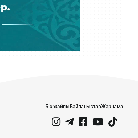
болған «Байсат» базары ақыры
сатылды
Бүгін 09:19
Атырауда су құбырын жөндеуден 6
млрд теңгеден асатын қаржы
ұрлағандарға үкім шықты
Бүгін 08:28
«Астана» баскетбол клубы
қаржыландырылмай, ойыншылар
Тоқаевқа үндеу жасады
Кеше 21:23
Құрылтай депутаттарын сайлау:
Біз жайлы
Байланыстар
Жарнама
Сайлау учаскесінің мекенжайын
қалай білуге болады?
Кеше 17:22
Meta компаниясы әлеуметтік