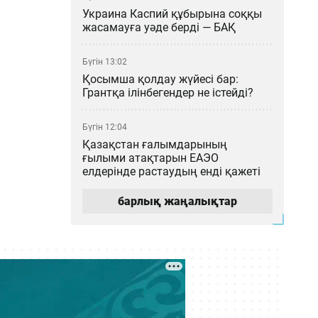
Украина Каспий құбырына соққы
жасамауға уәде берді — БАҚ
Бүгін 13:02
Қосымша қолдау жүйесі бар:
Грантқа ілінбегендер не істейді?
Бүгін 12:04
Қазақстан ғалымдарының
ғылыми атақтарын ЕАЭО
елдерінде растаудың енді қажеті
жоқ
барлық жаңалықтар
Бүгін 11:03
Астана – Арқалық бағытында
Starlink спутниктік интернеті бар
жаңа пойыз қатынайды
Бүгін 10:05
Қайрат Сатыбалдының жыр