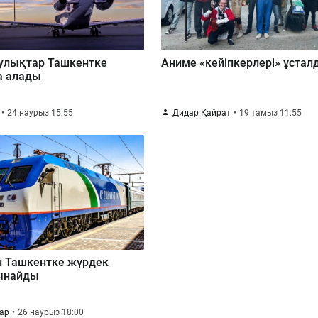
аулықтар Ташкентке
Аниме «кейіпкерлері» ұстал
а алады
24 наурыз 15:55
Дидар Қайрат
19 тамыз 11:55
 Ташкентке жүрдек
ынайды
қар
26 наурыз 18:00