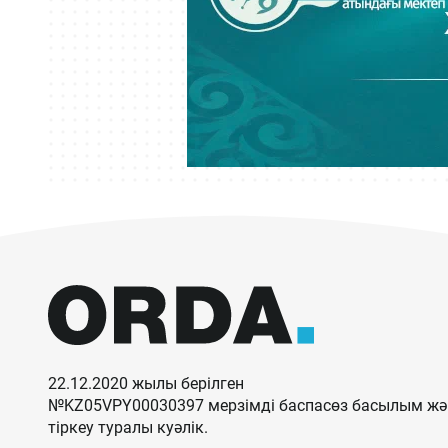
22.12.2020 жылы берілген
№KZ05VPY00030397 мерзімді баспасөз басылым жән
тіркеу туралы куәлік.