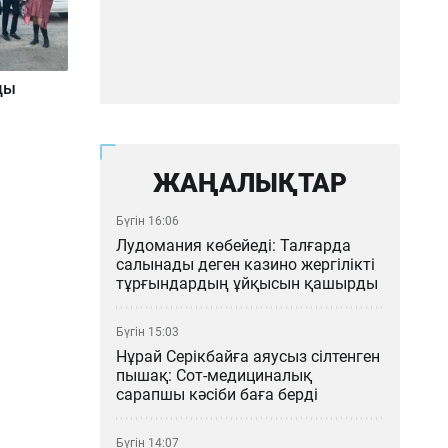
ды
ЖАҢАЛЫҚТАР
Бүгін 16:06
Лудомания көбейеді: Талғарда
салынады деген казино жергілікті
тұрғындардың ұйқысын қашырды
Бүгін 15:03
Нұрай Серікбайға аяусыз сілтенген
пышақ: Сот-медициналық
сарапшы кәсіби баға берді
Бүгін 14:07