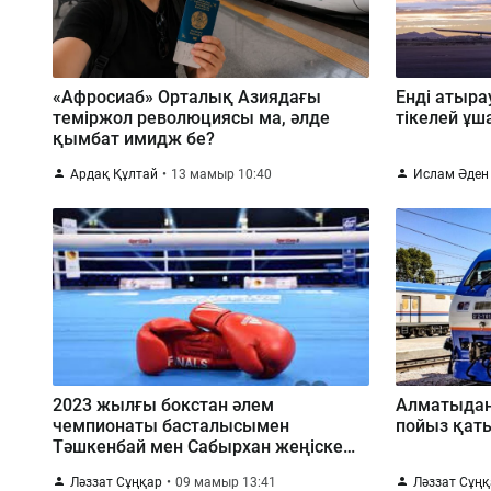
«Афросиаб» Орталық Азиядағы
Енді атыр
теміржол революциясы ма, әлде
тікелей ұш
қымбат имидж бе?
Ардақ Құлтай
13 мамыр 10:40
Ислам Әден
2023 жылғы бокстан әлем
Алматыдан
чемпионаты басталысымен
пойыз қат
Тәшкенбай мен Сабырхан жеңіске
жетті
Ләззат Сұңқар
09 мамыр 13:41
Ләззат Сұң