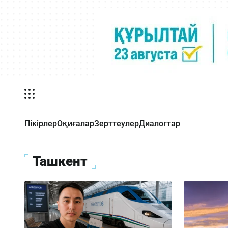
Пікірлер
Оқиғалар
Зерттеулер
Диалогтар
Ташкент