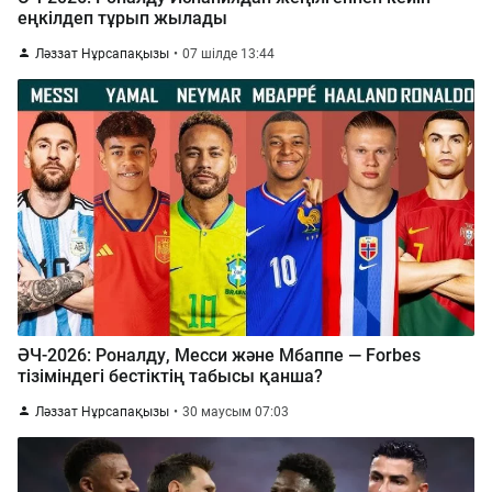
еңкілдеп тұрып жылады
Ләззат Нұрсапақызы
07 шілде 13:44
ӘЧ-2026: Роналду, Месси және Мбаппе — Forbes
тізіміндегі бестіктің табысы қанша?
Ләззат Нұрсапақызы
30 маусым 07:03