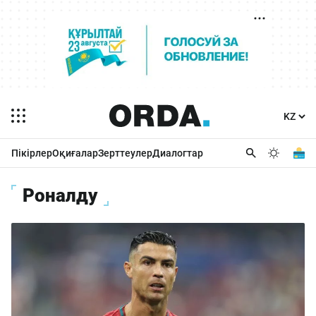
Пікірлер
Оқиғалар
Зерттеулер
Диалогтар
Роналду