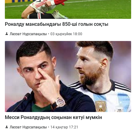
Роналду мансабындағы 850-ші голын соқты
Ләззат Нұрсапақызы
03 қыркүйек 18:00
Месси Роналдудың соңынан кетуі мүмкін
Ләззат Нұрсапақызы
14 қаңтар 17:21