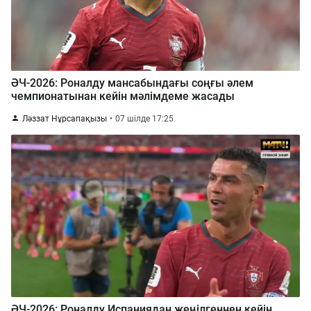
ӘЧ-2026: Роналду мансабындағы соңғы әлем
чемпионатынан кейін мәлімдеме жасады
Ләззат Нұрсапақызы
07 шілде 17:25
ӘЧ-2026: Роналду Испаниядан жеңілгеннен кейін