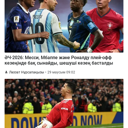
ӘЧ-2026: Месси, Мбаппе және Роналду плей-офф
кезеңінде бақ сынайды, шешуші кезең басталды
Ләззат Нұрсапақызы
29 маусым 09:02