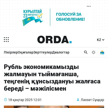
Пікірлер
Оқиғалар
Зерттеулер
Диалогтар
Рубль экономикамызды
жалмауын тыймағанша,
теңгенің құнсыздануы жалғаса
береді – мәжілісмен
18 қаңтар 2025
12:01
Ләззат Сұңқар