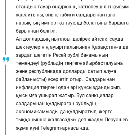
отандық тауар өндірісінің жетіспеушілігі қысым
жасайтыны, оның табиғи салдарынан ішкі
нарықтың импортқа тәуелді болатыны баршаға
бұрыннан белгілі.
Ал доллардың нығаюы, дәлірек айтсақ, сауда
шектеулерінің ауыртпалығынан Қазақстанға да
зардап шегетін Ресей рублі бағамының
төмендеуі (рубльдің теңгеге айырбасталуына
және республикада долларды сатып алуға
байланысты) әсер етіп отыр. Салдарынан
инфляция теңгені одан әрі құнсыздандырып,
қысымға ұшырап жатыр. Бұл санкциялар
салдарынан құлдыраған рубльдің
экономикамызды да құлдыратып, жерге
тыққанынша жалғасады» деп жазды Перуашев
жұма күні Telegram-арнасында.