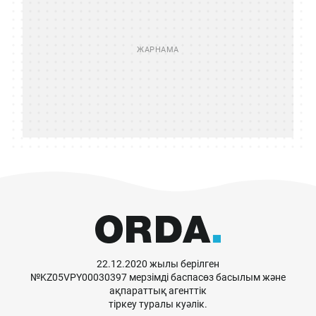
22.12.2020 жылы берілген
№KZ05VPY00030397 мерзімді баспасөз басылым және
ақпараттық агенттік
тіркеу туралы куәлік.