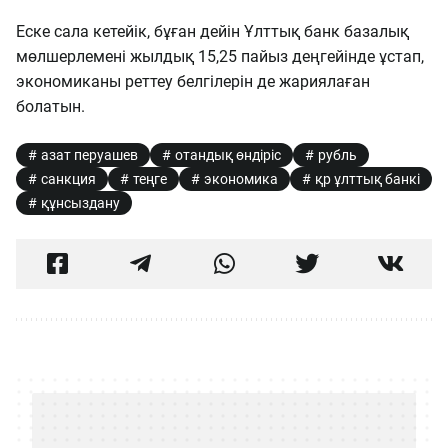
Еске сала кетейік, бұған дейін Ұлттық банк базалық
мөлшерлемені жылдық 15,25 пайыз деңгейінде ұстап,
экономиканы реттеу белгілерін де жариялаған
болатын.
азат перуашев
отандық өндіріс
рубль
санкция
теңге
экономика
қр ұлттық банкі
құнсыздану