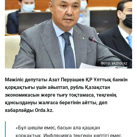
Фото: akzhol.kz
Мәжіліс депутаты Азат Перуашев ҚР Ұлттық банкін
қорқақтығы үшін айыптап, рубль Қазақстан
экономикасын жерге тығу тоқтамаса, теңгенің
құнсыздануы жалғаса беретінін айтты, деп
хабарлайды Orda.kz.
«Бұл шешім емес, басын ала қашқан
қорқақтық. Инфляцияға теңгенің көптігі емес,