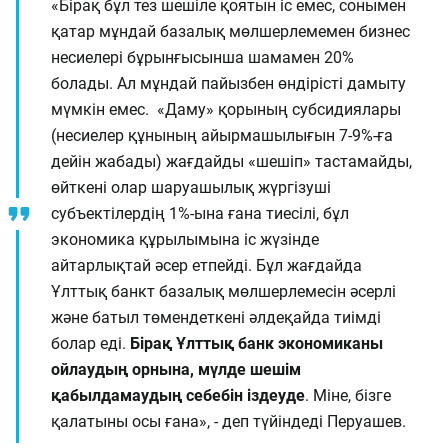
«Бірақ бұл тез шешіле қоятын іс емес, сонымен
қатар мұндай базалық мөлшерлемемен бизнес
несиелері бұрынғысынша шамамен 20%
болады. Ал мұндай пайызбен өндірісті дамыту
мүмкін емес. «Даму» қорының субсидиялары
(несиелер құнының айырмашылығын 7-9%-ға
дейін жабады) жағдайды «шешіп» тастамайды,
өйткені олар шаруашылық жүргізуші
субъектілердің 1%-ына ғана тиесілі, бұл
экономика құрылымына іс жүзінде
айтарлықтай әсер етпейді. Бұл жағдайда
Ұлттық банкт базалық мөлшерлемесін әсерлі
және батыл төмендеткені әлдеқайда тиімді
болар еді.
Бірақ Ұлттық банк экономиканы
ойлаудың орнына, мүлде шешім
қабылдамаудың себебін іздеуде
. Міне, бізге
қалатыны осы ғана», - деп түйіндеді Перуашев.