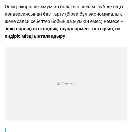
Оның пікірінше, «мүмкін болатын шешім: рубль/теңге
конверсиясынан бас тарту (бірақ бұл экономикалық
және саяси себептер бойынша мүмкін емес) немесе –
ішкі нарықты отандық тауарлармен толтырып, өз
өндірісімізді ынталандыру
».