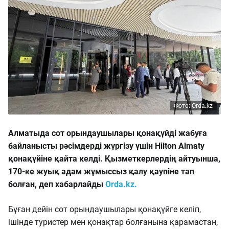
Фото: Orda.kz
Алматыда сот орындаушылары қонақүйді жабуға
байланысты рәсімдерді жүргізу үшін Hilton Almaty
қонақүйіне қайта келді. Қызметкерлердің айтуынша,
170-ке жуық адам жұмыссыз қалу қаупіне тап
болған, деп хабарлайды
Orda.kz.
Бұған дейін сот орындаушылары қонақүйге келіп,
ішінде туристер мен қонақтар болғанына қарамастан,