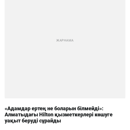
«Адамдар ертең не боларын білмейді»:
Алматыдағы Hilton қызметкерлері көшуге
уақыт беруді сұрайды