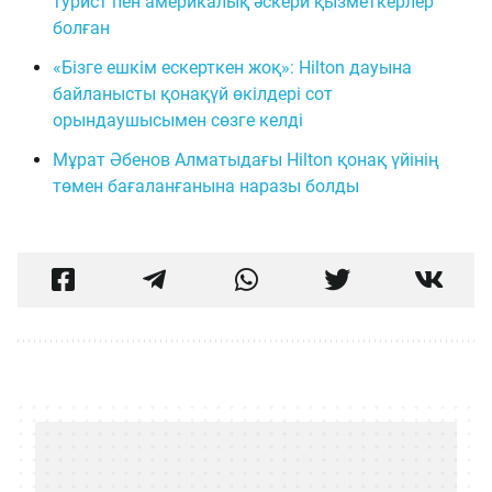
турист пен америкалық әскери қызметкерлер
болған
«Бізге ешкім ескерткен жоқ»: Hilton дауына
байланысты қонақүй өкілдері сот
орындаушысымен сөзге келді
Мұрат Әбенов Алматыдағы Hilton қонақ үйінің
төмен бағаланғанына наразы болды