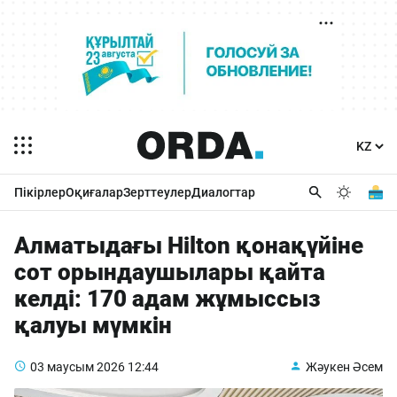
Пікірлер
Оқиғалар
Зерттеулер
Диалогтар
Алматыдағы Hilton қонақүйіне
сот орындаушылары қайта
келді: 170 адам жұмыссыз
қалуы мүмкін
03 маусым 2026
12:44
Жәукен Әсем