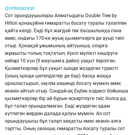
@ordaqazaqs
Сот орындаушылары Алматыдағы Double Tree by
Hilton қонақүйіне ғимаратты босату туралы талаппен
қайта келді. Енді бұл жағдай тек басшылыққа ғана
емес, ондағы 170-ке жуық қызметкерге де ауыр тиіп
отыр. Қонақүй ұжымының айтуынша, оларға
жұмысты толық тоқтатып, бүкіл мүлікті көшіруге
небәрі 10 күн (9 маусымға дейін) уақыт берілген.
Қызметкерлер бұл уақыт ішінде жүздеген туристі
(оның ішінде шетелдіктер де бар) басқа жаққа
орналастырып, зәулім кешенді босату мүмкін емес
екенін айтып отыр. Сондай-ақ Еңбек кодексі бойынша
қызметкерлер бір ай бұрын ескертілуге тиіс болса да,
бұл талап орындалмаған. Енді жүздеген адам
күтпеген жерден далада қалуы мүмкін. Ал сот
орындаушысы бұл талап аяқасты емес екенін алға
тартты. Оның сөзінше, ғимаратты босату туралы сот