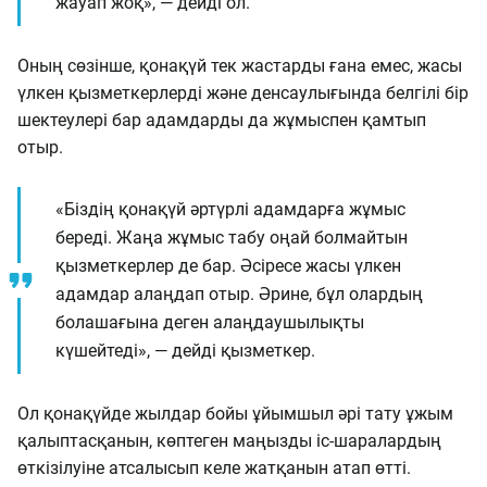
жауап жоқ», — дейді ол.
Оның сөзінше, қонақүй тек жастарды ғана емес, жасы
үлкен қызметкерлерді және денсаулығында белгілі бір
шектеулері бар адамдарды да жұмыспен қамтып
отыр.
«Біздің қонақүй әртүрлі адамдарға жұмыс
береді. Жаңа жұмыс табу оңай болмайтын
қызметкерлер де бар. Әсіресе жасы үлкен
адамдар алаңдап отыр. Әрине, бұл олардың
болашағына деген алаңдаушылықты
күшейтеді», — дейді қызметкер.
Ол қонақүйде жылдар бойы ұйымшыл әрі тату ұжым
қалыптасқанын, көптеген маңызды іс-шаралардың
өткізілуіне атсалысып келе жатқанын атап өтті.