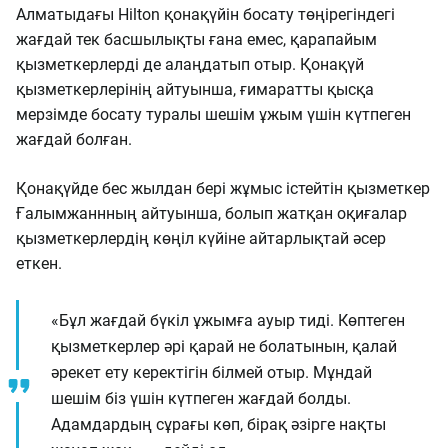
Алматыдағы Hilton қонақүйін босату төңірегіндегі
жағдай тек басшылықты ғана емес, қарапайым
қызметкерлерді де алаңдатып отыр. Қонақүй
қызметкерлерінің айтуынша, ғимаратты қысқа
мерзімде босату туралы шешім ұжым үшін күтпеген
жағдай болған.
Қонақүйде бес жылдан бері жұмыс істейтін қызметкер
Ғалымжаннның айтуынша, болып жатқан оқиғалар
қызметкерлердің көңіл күйіне айтарлықтай әсер
еткен.
«Бұл жағдай бүкіл ұжымға ауыр тиді. Көптеген
қызметкерлер әрі қарай не болатынын, қалай
әрекет ету керектігін білмей отыр. Мұндай
шешім біз үшін күтпеген жағдай болды.
Адамдардың сұрағы көп, бірақ әзірге нақты