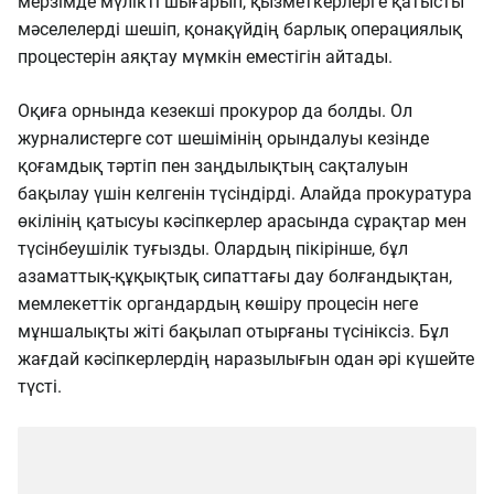
мерзімде мүлікті шығарып, қызметкерлерге қатысты
мәселелерді шешіп, қонақүйдің барлық операциялық
процестерін аяқтау мүмкін еместігін айтады.
Оқиға орнында кезекші прокурор да болды. Ол
журналистерге сот шешімінің орындалуы кезінде
қоғамдық тәртіп пен заңдылықтың сақталуын
бақылау үшін келгенін түсіндірді. Алайда прокуратура
өкілінің қатысуы кәсіпкерлер арасында сұрақтар мен
түсінбеушілік туғызды. Олардың пікірінше, бұл
азаматтық-құқықтық сипаттағы дау болғандықтан,
мемлекеттік органдардың көшіру процесін неге
мұншалықты жіті бақылап отырғаны түсініксіз. Бұл
жағдай кәсіпкерлердің наразылығын одан әрі күшейте
түсті.