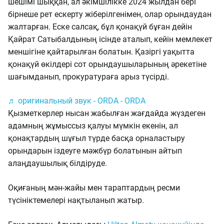
шешімі шыққан, ал әкімшілікке 2024 жылдан бері
бірнеше рет ескерту жіберілгенімен, олар орындаудан
жалтарған. Еске салсақ, бұл қонақүй бұған дейін
Қайрат Сатыбалдының ісінде аталып, кейін мемлекет
меншігіне қайтарылған болатын. Қазіргі уақытта
қонақүй өкілдері сот орындаушыларының әрекетіне
шағымданып, прокуратураға арыз түсірді.
♬ оригинальный звук - ORDA - ORDA
Қызметкерлер нысан жабылған жағдайда жүздеген
адамның жұмыссыз қалуы мүмкін екенін, ал
қонақтардың шұғыл түрде басқа орналастыру
орындарын іздеуге мәжбүр болатынын айтып
алаңдаушылық білдіруде.
Оқиғаның мән-жайы мен тараптардың ресми
түсініктемелері нақтыланып жатыр.