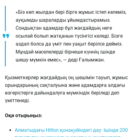
«Біз көп жылдан бері бірге жұмыс істеп келеміз,
ауқымды шараларды ұйымдастырамыз.
Сондықтан адамдар бұл жағдайдың неге
осылай болып жатқанын түсінгісі келеді. Бізге
аздап болса да үміт пен уақыт берілсе дейміз.
Мұндай мәселелерді бірнеше күннің ішінде
шешу мүмкін емес», — деді Ғалымжан.
Қызметкерлер жағдайдың оң шешімін тауып, жұмыс
орындарының сақталуына және адамдарға алдағы
өзгерістерге дайындалуға мүмкіндік беріледі деп
үміттенеді.
Оқи отырыңыз:
Алматыдағы Hilton қонақүйіндегі дау: Ішінде 200