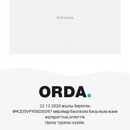
22.12.2020 жылы берілген
№KZ05VPY00030397 мерзімді баспасөз басылым және
ақпараттық агенттік
тіркеу туралы куәлік.