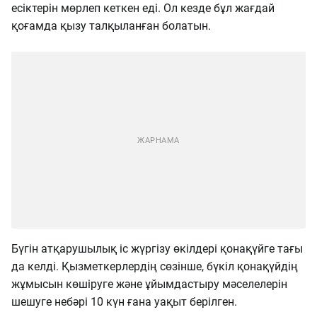
есіктерін мөрлеп кеткен еді. Ол кезде бұл жағдай
қоғамда қызу талқыланған болатын.
Бүгін атқарушылық іс жүргізу өкілдері қонақүйге тағы
да келді. Қызметкерлердің сөзінше, бүкіл қонақүйдің
жұмысын көшіруге және ұйымдастыру мәселелерін
шешуге небәрі 10 күн ғана уақыт берілген.