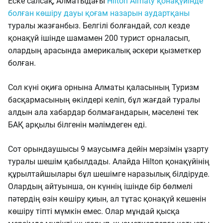
Еске салсақ, Алматыдағы
Hilton Almaty қонақүйінде
болған көшіру дауы қоғам назарын аудартқаны
туралы жазғанбыз. Белгілі болғандай, сол кезде
қонақүй ішінде шамамен 200 турист орналасып,
олардың арасында америкалық әскери қызметкер
болған.
Сол күні оқиға орнына Алматы қаласының Туризм
басқармасының өкілдері келіп, бұл жағдай туралы
алдын ала хабардар болмағандарын, мәселені тек
БАҚ арқылы білгенін мәлімдеген еді.
Сот орындаушысы 9 маусымға дейін мерзімін ұзарту
туралы шешім қабылдады. Алайда Hilton қонақүйінің
құрылтайшылары бұл шешімге наразылық білдіруде.
Олардың айтуынша, он күннің ішінде бір бөлмелі
пәтердің өзін көшіру қиын, ал тұтас қонақүй кешенін
көшіру тіпті мүмкін емес. Олар мұндай қысқа