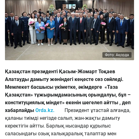
Фото: Ақорда
Қазақстан президенті Қасым-Жомарт Тоқаев
Алатауды дамыту жөніндегі кеңесте сөз сөйледі.
Мемлекет басшысы үкіметке, әкімдерге «Таза
Қазақстан» тұжырымдамасының орындалуы, бұл –
конституциялық міндет» екенін шегелеп айтты , деп
хабарлайды
Orda.kz.
Президент ұтастай алғанда,
қаланы тиімді негізде салып, жан-жақты дамыту
керектігін айтты. Барлық нысандар құрылыс
саласындағы озық халықаралық талаптар мен