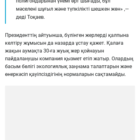
полигондарынан үнемі өрт шығады, бұл
мәселені шұғыл және түпкілікті шешкен жөн» ,—
деді Тоқаев.
Президенттің айтуынша, бүлінген жерлерді қалпына
келтіру жұмысын да назарда ұстау қажет. Қалаға
жақын аумақта 30-ға жуық жер қойнауын
пайдаланушы компания қызмет етіп жатыр. Олардың
басым бөлігі экологиялық заңнама талаптарын және
өнеркәсіп қауіпсіздігінің нормаларын сақтамайды.