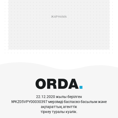
22.12.2020 жылы берілген
№KZ05VPY00030397 мерзімді баспасөз басылым және
ақпараттық агенттік
тіркеу туралы куәлік.