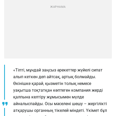
«Тіпті, мұндай заңсыз әрекеттер жүйелі сипат
алып кеткен деп айтсақ, артық болмайды.
Өкінішке қарай, қызметін толық немесе
уақытша тоқтатқан көптеген компания жерді
қалпына келтіру жұмысымен мүлде
айналыспайды. Осы мәселені шешу – жергілікті
атқарушы органның тікелей міндеті. Үкімет бұл