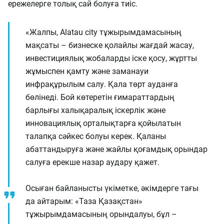
ережелерге толық сай болуға тиіс.
«Жалпы, Alatau city тұжырымдамасының
мақсаты – бизнеске қолайлы жағдай жасау,
инвестициялық жобаларды іске қосу, жұртты
жұмыспен қамту және заманауи
инфрақұрылым салу. Қала төрт ауданға
бөлінеді. Бой көтеретін ғимараттардың
барлығы халықаралық іскерлік және
инновациялық орталықтарға қойылатын
талапқа сәйкес болуы керек. Қаланы
абаттандыруға және жайлы қоғамдық орындар
салуға ерекше назар аудару қажет.
Осыған байланысты үкіметке, әкімдерге тағы
да айтарым: «Таза Қазақстан»
тұжырымдамасының орындалуы, бұл –