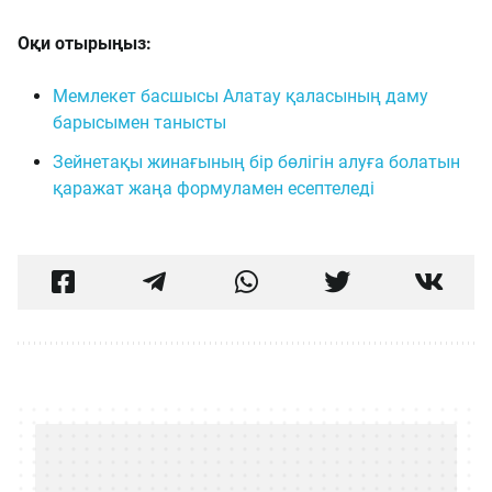
Оқи отырыңыз:
Мемлекет басшысы Алатау қаласының даму
барысымен танысты
Зейнетақы жинағының бір бөлігін алуға болатын
қаражат жаңа формуламен есептеледі