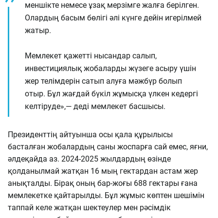
меншікте немесе ұзақ мерзімге жалға берілген.
Олардың басым бөлігі әлі күнге дейін игерілмей
жатыр.
Мемлекет қажетті нысандар салып,
инвестициялық жобаларды жүзеге асыру үшін
жер телімдерін сатып алуға мәжбүр болып
отыр. Бұл жағдай бүкіл жұмысқа үлкен кедергі
келтіруде»,— деді мемлекет басшысы.
Президенттің айтуынша осы қала құрылысы
басталған жобалардың саны жоспарға сай емес, яғни,
әлдеқайда аз. 2024-2025 жылдардың өзінде
қолданылмай жатқан 16 мың гектардан астам жер
анықталды. Бірақ оның бар-жоғы 688 гектары ғана
мемлекетке қайтарылды. Бұл жұмыс көптен шешімін
таппай келе жатқан шектеулер мен рәсімдік