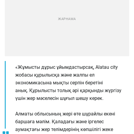
«Жұмысты дұрыс ұйымдастырсақ, Alatau city
жобасы құрылысқа және жалпы ел
экономикасына мықты серпін беретіні
анық. Құрылысты толық әрі қарқынды жүргізу
үшін жер мәселесін шұғыл шешу керек.
Алматы облысының жері өте шұрайлы екені
баршаға мәлім. Қаладағы және іргелес
аумақтағы жер телімдерінің көпшілігі жеке