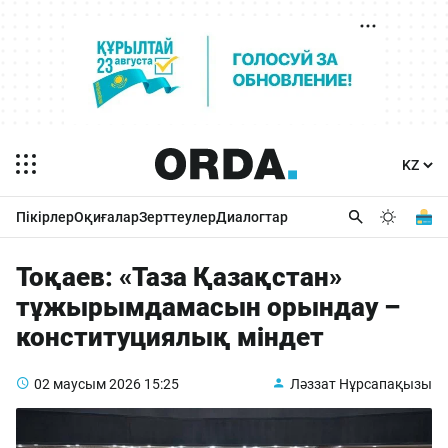
Пікірлер
Оқиғалар
Зерттеулер
Диалогтар
Тоқаев: «Таза Қазақстан»
тұжырымдамасын орындау –
конституциялық міндет
02 маусым 2026
15:25
Ләззат Нұрсапақызы