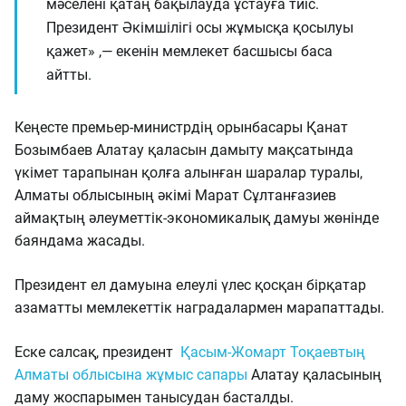
мәселені қатаң бақылауда ұстауға тиіс.
Президент Әкімшілігі осы жұмысқа қосылуы
қажет» ,— екенін мемлекет басшысы баса
айтты.
Кеңесте премьер-министрдің орынбасары Қанат
Бозымбаев Алатау қаласын дамыту мақсатында
үкімет тарапынан қолға алынған шаралар туралы,
Алматы облысының әкімі Марат Сұлтанғазиев
аймақтың әлеуметтік-экономикалық дамуы жөнінде
баяндама жасады.
Президент ел дамуына елеулі үлес қосқан бірқатар
азаматты мемлекеттік наградалармен марапаттады.
Еске салсақ, президент
Қасым-Жомарт Тоқаевтың
Алматы облысына жұмыс сапары
Алатау қаласының
даму жоспарымен танысудан басталды.