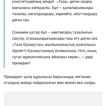
конституциялық міндет. «Таза» деген сөздің
мағынасы көпқырлы. Бұл – қалаларымызды
тазалау, көгалдандыру, көркейту, абаттандыру
деген сөз.
Сонымен қатар бұл – ниетіміздің тазалығын
сақтау, отаншылдығымызды паш ету деген сөз.
«Таза Қазақстан» жалпыхалықтық қозғалысы
Әділетті Қазақстанның болмысына, тіпті, оның
тұтас идеологиясына айналуы керек» ,— деді
президент.
Президент қала құрылысы барысында, негізінен,
отандық өнімді пайдаланған жөн екенін еке салды.