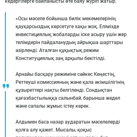
кедергілерге байланысты өте баяу жүріп жатыр.
«Осы мәселе бойынша билік мекемелерінің
қауқарсыздық көрсетуге хақы жоқ. Елімізде
инвестициялық жобаларды іске асыру үшін жер
телімдерін пайдаланудың айрықша шарттары
әзірленді. Аталған құқықтық режим
Конституциялық заң арқылы бекітілді.
Арнайы басқару режиміне сәйкес Кеңестің,
Реттеуші комиссияның және қала әкімшілігінің
құзыреттері нақты белгіленді. Сондықтан
қағазбастылыққа салынбай, барынша жедел
және сапалы жұмыс істеу керек.
Алдымен баса назар аударатын мәселелерді
қолға алу қажет. Мысалы, қоқыс