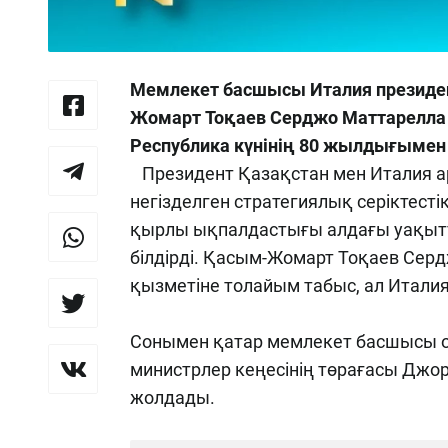
Мемлекет басшысы Италия президе
Жомарт Тоқаев Серджо Маттарелла 
Республика күнінің 80 жылдығымен
Президент Қазақстан мен Италия ар
негізделген стратегиялық серіктестік
қырлы ықпалдастығы алдағы уақытта
білдірді.
Қасым-Жомарт Тоқаев Серд
қызметіне толайым табыс, ал Италия 
Сонымен қатар мемлекет басшысы ос
министрлер кеңесінің төрағасы Джо
жолдады.