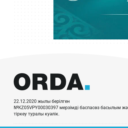
22.12.2020 жылы берілген
№KZ05VPY00030397 мерзімді баспасөз басылым жән
тіркеу туралы куәлік.