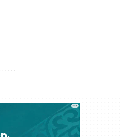
зияны үшін 567 миллион доллар
төлейді
Кеше 16:41
Нұрай Серікбайдың туыстары
сотталушыдан 10 миллиард теңге
өндіріп беруді сұрады
Кеше 16:11
Қазақстандағы мектеп
формасында өзгеріс бар ма?
Кеше 16:07
Құрылтай деген не? Ұлы даладағы
билік кеңесі қалай қалыптасты?
Кеше 15:00
Мемлекеттік грант иегерлері
анықталды: 2026–2027 оқу
жылының басты қорытындылары