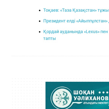
Тоқаев: «Таза Қазақстан» тұж
Президент елді «Айыппұлстан»
Қордай ауданында «Lexus» пен «
тапты