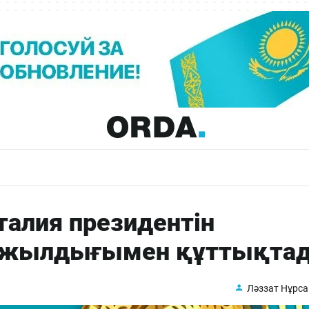
алия президентін
80 жылдығымен құттықта
Ләззат Нұрс