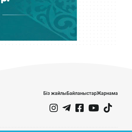
Кеше 14:16
«МузАРТ» тобындағы Кенжебек
Жанәбілов ауруханаға түсті
Кеше 14:01
Мұратжан Мұсайбеков АМӨЗ-дің
бас директоры болып
тағайындалды
Кеше 13:00
Қазақстан футбол құрамасының
жаңа бапкері кім?
Біз жайлы
Байланыстар
Жарнама
Кеше 12:14
Астанада сынақтан өткен
әуетаксидің алғашқы жолаушысы
— министр
Кеше 11:34