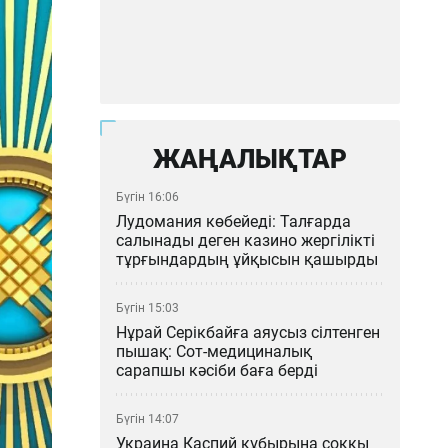
ЖАҢАЛЫҚТАР
Бүгін 16:06
Лудомания көбейеді: Талғарда
салынады деген казино жергілікті
тұрғындардың ұйқысын қашырды
Бүгін 15:03
Нұрай Серікбайға аяусыз сілтенген
пышақ: Сот-медициналық
сарапшы кәсіби баға берді
Бүгін 14:07
Украина Каспий құбырына соққы