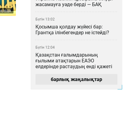
жасамауға уәде берді — БАҚ
Ақорда
Бүгін 13:02
Қосымша қолдау жүйесі бар:
Грантқа ілінбегендер не істейді?
Бүгін 12:04
Қазақстан ғалымдарының
ғылыми атақтарын ЕАЭО
елдерінде растаудың енді қажеті
жоқ
барлық жаңалықтар
Бүгін 11:03
Астана – Арқалық бағытында
Starlink спутниктік интернеті бар
жаңа пойыз қатынайды
Бүгін 10:05
Қайрат Сатыбалдының жыр
болған «Байсат» базары ақыры