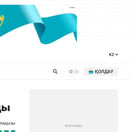
ҚОЛДАУ
ды
апақызы