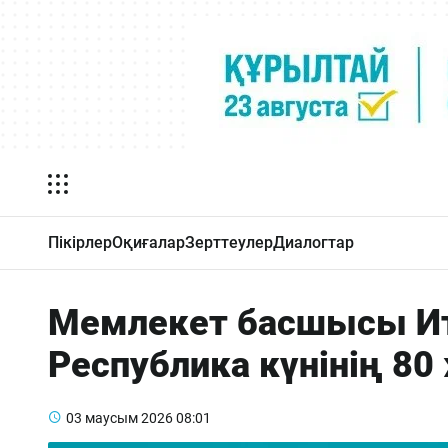
Пікірлер
Оқиғалар
Зерттеулер
Диалогтар
Мемлекет басшысы Ит
Республика күнінің 
03 маусым 2026
08:01