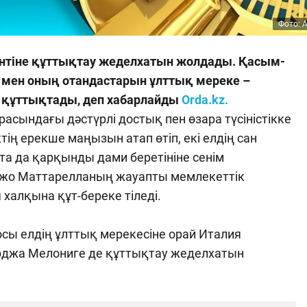
Фото: 
нтіне құттықтау жеделхатын жолдады. Қасым-
мен оның отандастарын ұлттық мереке –
 құттықтады, деп хабарлайды
Orda.kz.
асындағы дәстүрлі достық пен өзара түсіністікке
тің ерекше маңызын атап өтіп, екі елдің сан
 да қарқынды дами беретініне сенім
жо Маттарелланың жауапты мемлекеттік
халқына құт-береке тіледі.
ы елдің ұлттық мерекесіне орай Италия
рджа Мелониге де құттықтау жеделхатын