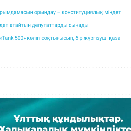
ырымдамасын орындау – конституциялық міндет
 деп атайтын депутаттарды сынады
Tank 500» көлігі соқтығысып, бір жүргізуші қаза