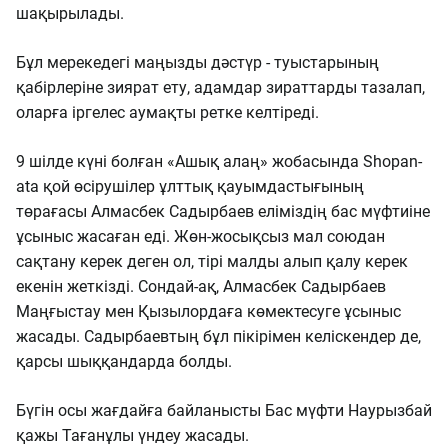
шақырылады.
Бұл мерекедегі маңызды дәстүр - туыстарының
қабірлеріне зиярат ету, адамдар зираттарды тазалап,
оларға іргелес аумақты ретке келтіреді.
9 шілде күні болған «Ашық алаң» жобасында Shopan-
atа қой өсірушілер ұлттық қауымдастығының
төрағасы Алмасбек Садырбаев еліміздің бас мүфтиіне
ұсыныс жасаған еді. Жөн-жосықсыз мал союдан
сақтану керек деген ол, тірі малды алып қалу керек
екенін жеткізді. Сондай-ақ, Алмасбек Садырбаев
Маңғыстау мен Қызылордаға көмектесуге ұсыныс
жасады. Садырбаевтың бұл пікірімен келіскендер де,
қарсы шыққандарда болды.
Бүгін осы жағдайға байланысты Бас мүфти Наурызбай
қажы Тағанұлы үндеу жасады.