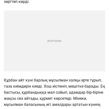
зерттеп көрді.
Құрбан айт күні барлық мұсылман халқы ерте тұрып,
таза киімдерін киеді. Хош иістеніп, мешітке барады. Ең
бастысы, құрбандыққа мал сойып, адамдар бір-біріне
жақсы сөз айтады, құрмет көрсетеді. Мінеки,
мұсылман баласының игі амалдары артатын күннің