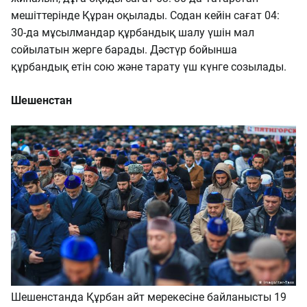
мешіттерінде Құран оқылады. Содан кейін сағат 04:
30-да мұсылмандар құрбандық шалу үшін мал
сойылатын жерге барады. Дәстүр бойынша
құрбандық етін сою және тарату үш күнге созылады.
Шешенстан
Шешенстанда Құрбан айт мерекесіне байланысты 19