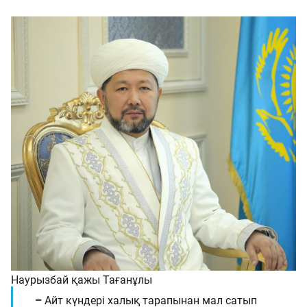
Наурызбай қажы Тағанұлы
–
Айт күндері халық тарапынан мал сатып