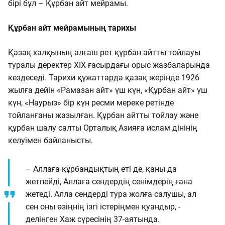
бірі бұл – Құрбан айт мейрамы.
Құрбан айт мейрамының тарихы
Қазақ халқының алғаш рет құрбан айтты тойлауы
туралы деректер ХІХ ғасырдағы орыс жазбаларында
кездеседі. Тарихи құжаттарда қазақ жерінде 1926
жылға дейін «Рамазан айт» үш күн, «Құрбан айт» үш
күн, «Наурыз» бір күн ресми мереке ретінде
тойланғаны жазылған. Құрбан айтты тойлау және
құрбан шалу салты Орталық Азияға ислам дінінің
келуімен байланысты.
– Аллаға құрбандықтың еті де, қаны да
жетпейді, Аллаға сендердің сенімдерің ғана
жетеді. Алла сендерді тура жолға салушы, ал
сен оны өзіңнің ізгі істеріңмен қуандыр, -
делінген Хаж сүресінің 37-аятында.