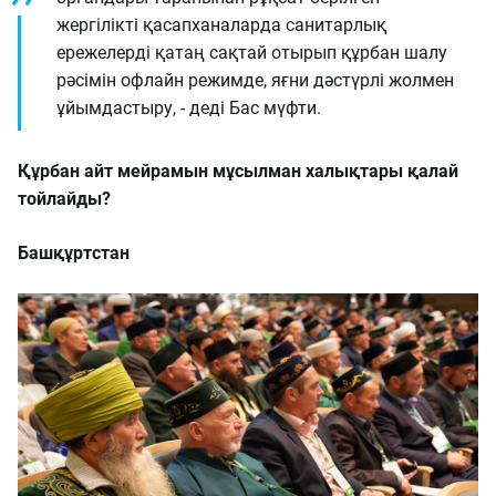
жергілікті қасапханаларда санитарлық
ережелерді қатаң сақтай отырып құрбан шалу
рәсімін офлайн режимде, яғни дәстүрлі жолмен
ұйымдастыру, - деді Бас мүфти.
Құрбан айт мейрамын мұсылман халықтары қалай
тойлайды?
Башқұртстан