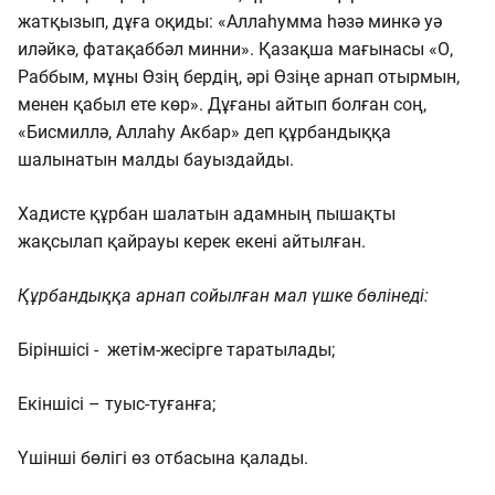
жатқызып, дұға оқиды: «Аллаһумма һәзә минкә уә
иләйкә, фатақаббәл минни». Қазақша мағынасы «О,
Раббым, мұны Өзің бердің, әрі Өзіңе арнап отырмын,
менен қабыл ете көр». Дұғаны айтып болған соң,
«Бисмиллә, Аллаһу Акбар» деп құрбандыққа
шалынатын малды бауыздайды.
Хадисте құрбан шалатын адамның пышақты
жақсылап қайрауы керек екені айтылған.
Құрбандыққа арнап сойылған мал үшке бөлінеді:
Біріншісі - жетім-жесірге таратылады;
Екіншісі – туыс-туғанға;
Үшінші бөлігі өз отбасына қалады.