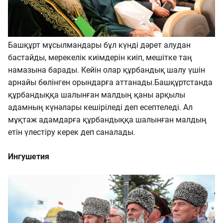
Башқұрт мұсылмандары бұл күнді дәрет алудан
бастайды, мерекелік киімдерін киіп, мешітке таң
намазына барады. Кейін олар құрбандық шалу үшін
арнайы бөлінген орындарға аттанады.Башқұртстанда
құрбандыққа шалынған малдың қаны арқылы
адамның күнәлары кешіріледі деп есептеледі. Ал
мұқтаж адамдарға құрбандыққа шалынған малдың
етін үлестіру керек деп саналады.
Ингушетия