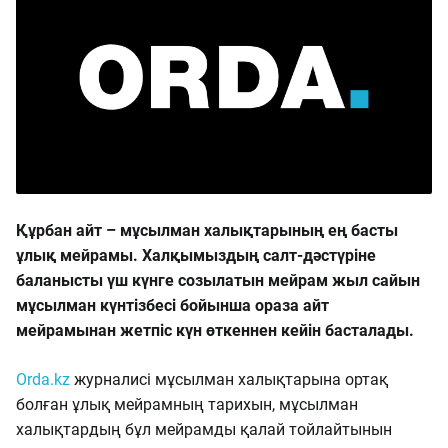
Құрбан айт – мұсылман халықтарының ең басты
ұлық мейрамы. Халқымыздың салт-дәстүріне
баланысты үш күнге созылатын мейрам жыл сайын
мұсылман күнтізбесі бойынша ораза айт
мейрамынан жетпіс күн өткеннен кейін басталады.
Orda.kz
журналисі мұсылман халықтарына ортақ
болған ұлық мейрамның тарихын, мұсылман
халықтардың бұл мейрамды қалай тойлайтынын