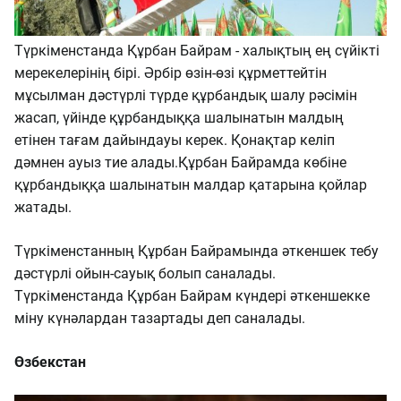
Түркіменстанда Құрбан Байрам - халықтың ең сүйікті
мерекелерінің бірі. Әрбір өзін-өзі құрметтейтін
мұсылман дәстүрлі түрде құрбандық шалу рәсімін
жасап, үйінде құрбандыққа шалынатын малдың
етінен тағам дайындауы керек. Қонақтар келіп
дәмнен ауыз тие алады.Құрбан Байрамда көбіне
құрбандыққа шалынатын малдар қатарына қойлар
жатады.
Түркіменстанның Құрбан Байрамында әткеншек тебу
дәстүрлі ойын-сауық болып саналады.
Түркіменстанда Құрбан Байрам күндері әткеншекке
міну күнәлардан тазартады деп саналады.
Өзбекстан