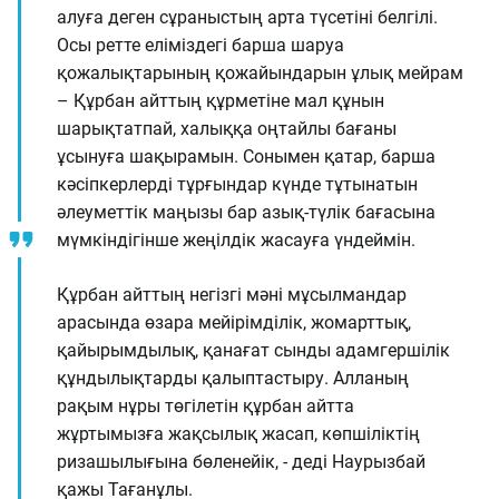
алуға деген сұраныстың арта түсетіні белгілі.
Осы ретте еліміздегі барша шаруа
қожалықтарының қожайындарын ұлық мейрам
– Құрбан айттың құрметіне мал құнын
шарықтатпай, халыққа оңтайлы бағаны
ұсынуға шақырамын. Сонымен қатар, барша
кәсіпкерлерді тұрғындар күнде тұтынатын
әлеуметтік маңызы бар азық-түлік бағасына
мүмкіндігінше жеңілдік жасауға үндеймін.
Құрбан айттың негізгі мәні мұсылмандар
арасында өзара мейірімділік, жомарттық,
қайырымдылық, қанағат сынды адамгершілік
құндылықтарды қалыптастыру. Алланың
рақым нұры төгілетін құрбан айтта
жұртымызға жақсылық жасап, көпшіліктің
ризашылығына бөленейік, - деді Наурызбай
қажы Тағанұлы.