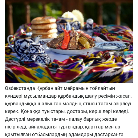
Өзбекстанда Құрбан айт мейрамын тойлайтын
күндері мұсылмандар құрбандық шалу рәсімін жасап,
құрбандыққа шалынған малдың етінен тағам әзірлеуі
керек. Қонаққа туыстары, достары, көршілері келеді.
Дәстүрлі мерекелік тағам - палау барлық жерде
пісіріледі, айналадағы тұрғындар, қарттар мен аз
қамтылған отбасылардың адамдары дастарханға