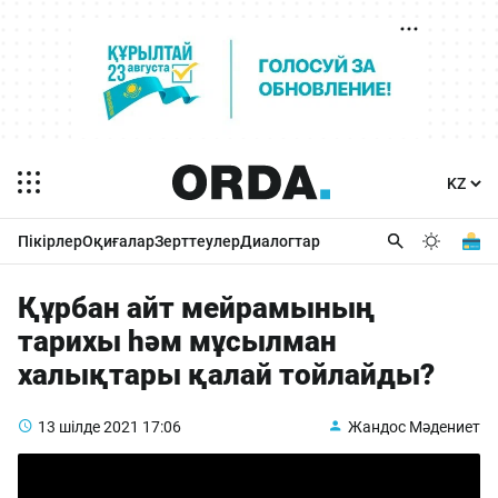
Пікірлер
Оқиғалар
Зерттеулер
Диалогтар
Құрбан айт мейрамының
тарихы һәм мұсылман
халықтары қалай тойлайды?
13 шілде 2021
17:06
Жандос Мәдениет