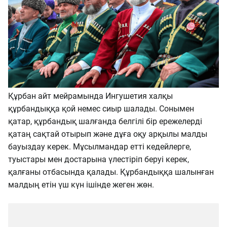
Құрбан айт мейрамында Ингушетия халқы
құрбандыққа қой немес сиыр шалады. Сонымен
қатар, құрбандық шалғанда белгілі бір ережелерді
қатаң сақтай отырып және дұға оқу арқылы малды
бауыздау керек. Мұсылмандар етті кедейлерге,
туыстары мен достарына үлестіріп беруі керек,
қалғаны отбасында қалады. Құрбандыққа шалынған
малдың етін үш күн ішінде жеген жөн.