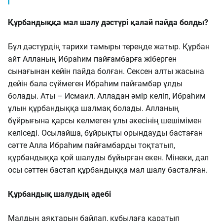
Құрбандыққа мал шалу дәстүрі қалай пайда болды?
Бұл дәстүрдің тарихи тамыры тереңде жатыр. Құрбан
айт Алланың Ибраһим пайғамбарға жіберген
сынағынан кейін пайда болған. Сексен алты жасына
дейін бала сүймеген Ибраһим пайғамбар ұлды
болады. Аты – Исмаил. Алладан әмір келіп, Ибраһим
ұлын құрбандыққа шалмақ болады. Алланың
бұйрығына қарсы келмеген ұлы әкесінің шешімімен
келіседі. Осылайша, бұйрықты орындауды бастаған
сәтте Алла Ибраһим пайғамбарды тоқтатып,
құрбандыққа қой шалуды бұйырған екен. Мінеки, дәл
осы сәттен бастап құрбандыққа мал шалу басталған.
Құрбандық шалудың әдебі
Малдың аяқтарын байлап, құбылаға қаратып