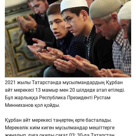
2021 жылы Татарстанда мұсылмандардың Құрбан
айт мерекесі 13 мамыр мен 20 шілдеде атап өтіледі.
Бұл жарлыққа Республика Президенті Рустам
Минниханов қол қойды.
Құрбан айт мерекесі таңертең ерте басталады.
Мерекелік киім киген мұсылмандар мешіттерге
жиналып, дұға оқиды сағат 03: 30-да Татарстан