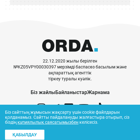
22.12.2020 жылы берілген
№KZ05VPY00030397 мерзімді баспасөз басылым және
ақпараттық агенттік
тіркеу туралы куәлік.
Біз жайлы
Байланыстар
Жарнама
Біз сайттың жұмысын жақсарту үшін cookie файлдарын
қолданамыз.
Сайтты пайдалануды жалғастыра отырып, сіз
біздің
құпиялылық саясатымызбен
келісесіз.
© ORDA,
2026
.
Пайдалану ережелері
ҚАБЫЛДАУ