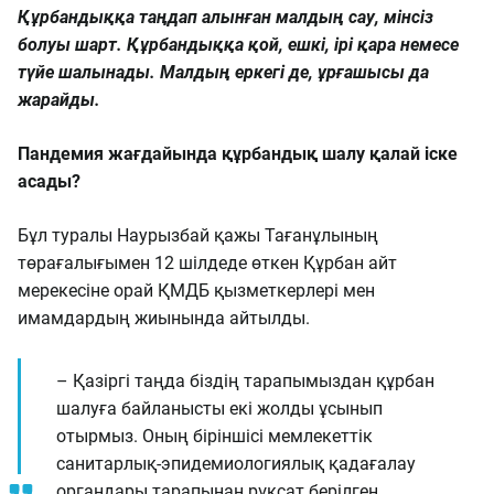
Құрбандыққа таңдап алынған малдың сау, мінсіз
болуы шарт. Құрбандыққа қой, ешкі, ірі қара немесе
түйе шалынады. Малдың еркегі де, ұрғашысы да
жарайды.
Пандемия жағдайында құрбандық шалу қалай іске
асады?
Бұл туралы Наурызбай қажы Тағанұлының
төрағалығымен 12 шілдеде өткен Құрбан айт
мерекесіне орай ҚМДБ қызметкерлері мен
имамдардың жиынында айтылды.
– Қазіргі таңда біздің тарапымыздан құрбан
шалуға байланысты екі жолды ұсынып
отырмыз. Оның біріншісі мемлекеттік
санитарлық-эпидемиологиялық қадағалау
органдары тарапынан рұқсат берілген