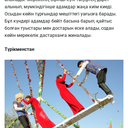
алынып, мүмкіндігінше адамдар жаңа киім киеді.
Осыдан кейін тұрғындар мешіттегі уағызға барады.
Бұл күндері адамдар бейіт басына барып, қайтыс
болған туыстары мен достарын еске алады, содан
кейін мерекелік дастарханға жиналады.
Түрікменстан