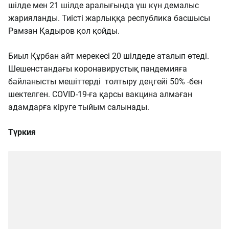
шілде мен 21 шілде аралығында үш күн демалыс
жарияланды. Тиісті жарлыққа республика басшысы
Рамзан Қадыров қол қойды.
Биыл Құрбан айт мерекесі 20 шілдеде аталып өтеді.
Шешенстандағы коронавирустық пандемияға
байланысты мешіттерді толтыру деңгейі 50% -бен
шектелген. COVID-19-ға қарсы вакцина алмаған
адамдарға кіруге тыйым салынады.
Түркия