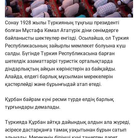
Сонау 1928 жылы Түркияның тұңғыш президенті
болған Мұстафа Кемал Ататүрік діни сенімдерге
байланысты шектеулер енгізді. Осылайша, ол Түркия
Республикасының зайырлы мемлекет болуына күш
салды. Бүгінде Түркия Республикасына барған
шетелдік азаматтарірі туристік орталықтарда
діндарлықтың айқын көріністерін аз байқайды.
Алайда, елдегі барлық мұсылман мерекелерін
қастерлейді және бұрынғыдай атап өтеді.
Құрбан байрам күні ресми түрде елдің барлық
тұрғындары демалады.
Түркияда Құрбан айтқа дайындық алдын ала жүреді,
әсіресе дастарқанға тамақ уақытынан бұрын сатып
алынады. Мерекенің бірінші күні таңертең дәрет