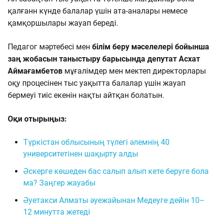
қалғанн күнде балалар үшін ата-аналары немесе
қамқоршылары жауап береді.
Педагог мәртебесі мен
білім беру мәселелері бойынша
заң жобасын таныстыру барысында депутат Асхат
Аймағамбетов
мұғалімдер мен мектеп директорлары
оқу процесінен тыс уақытта балалар үшін жауап
бермеуі тиіс екенін нақты айтқан болатын.
Оқи отырыңыз:
Түркістан облысының түлегі әлемнің 40
университетінен шақырту алды
Әскерге көшеден бас салып алып кете беруге бола
ма? Заңгер жауабы
Әуетакси Алматы әуежайынан Медеуге дейін 10–
12 минутта жетеді