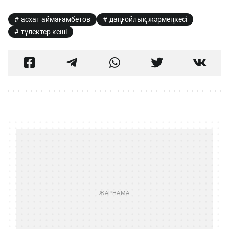
асхат аймағамбетов
даңғойлық жәрмеңкесі
түлектер кеші