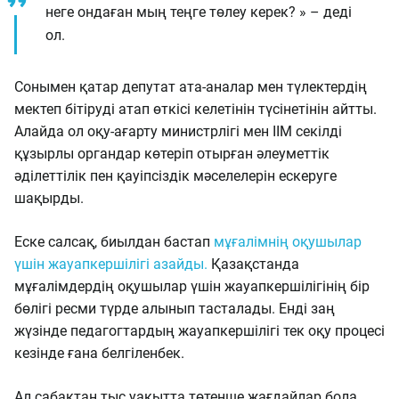
неге ондаған мың теңге төлеу керек? » – деді
ол.
Сонымен қатар депутат ата-аналар мен түлектердің
мектеп бітіруді атап өткісі келетінін түсінетінін айтты.
Алайда ол оқу-ағарту министрлігі мен ІІМ секілді
құзырлы органдар көтеріп отырған әлеуметтік
әділеттілік пен қауіпсіздік мәселелерін ескеруге
шақырды.
Еске салсақ, биылдан бастап
мұғалімнің оқушылар
үшін жауапкершілігі азайды.
Қазақстанда
мұғалімдердің оқушылар үшін жауапкершілігінің бір
бөлігі ресми түрде алынып тасталады. Енді заң
жүзінде педагогтардың жауапкершілігі тек оқу процесі
кезінде ғана белгіленбек.
Ал сабақтан тыс уақытта төтенше жағдайлар бола