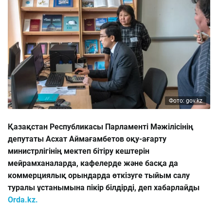
Фото: gov.kz
Қазақстан Республикасы Парламенті Мәжілісінің
депутаты Асхат Аймағамбетов оқу-ағарту
министрлігінің мектеп бітіру кештерін
мейрамханаларда, кафелерде және басқа да
коммерциялық орындарда өткізуге тыйым салу
туралы ұстанымына пікір білдірді, деп хабарлайды
Orda.kz.