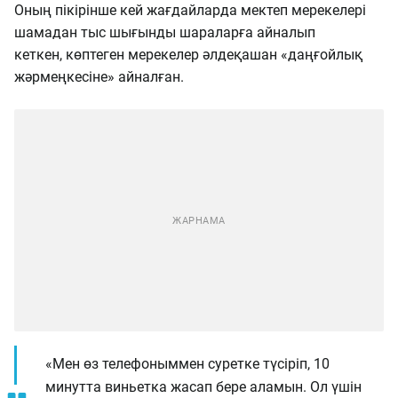
Оның пікірінше кей жағдайларда мектеп мерекелері
шамадан тыс шығынды шараларға айналып
кеткен, көптеген мерекелер әлдеқашан «даңғойлық
жәрмеңкесіне» айналған.
«Мен өз телефоныммен суретке түсіріп, 10
минутта виньетка жасап бере аламын. Ол үшін