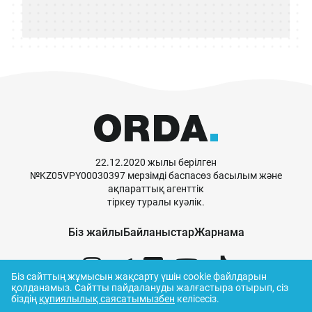
22.12.2020 жылы берілген
№KZ05VPY00030397 мерзімді баспасөз басылым және
ақпараттық агенттік
тіркеу туралы куәлік.
Біз жайлы
Байланыстар
Жарнама
Біз сайттың жұмысын жақсарту үшін cookie файлдарын
қолданамыз.
Сайтты пайдалануды жалғастыра отырып, сіз
біздің
құпиялылық саясатымызбен
келісесіз.