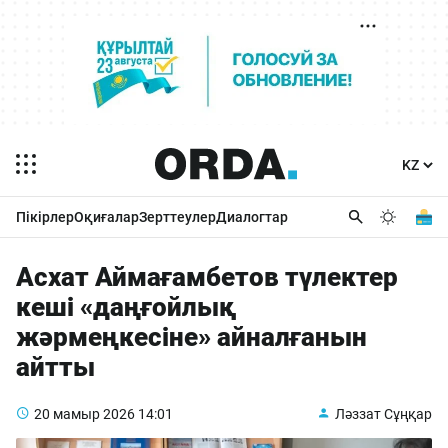
Пікірлер
Оқиғалар
Зерттеулер
Диалогтар
Асхат Аймағамбетов түлектер
кеші «даңғойлық
жәрмеңкесіне» айналғанын
айтты
20 мамыр 2026
14:01
Ләззат Сұңқар