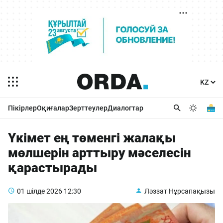
Пікірлер
Оқиғалар
Зерттеулер
Диалогтар
Үкімет ең төменгі жалақы
мөлшерін арттыру мәселесін
қарастырады
01 шілде 2026
12:30
Ләззат Нұрсапақызы