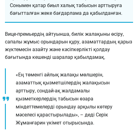
Сонымен қатар биыл халық табысын арттыруға
бағытталған жеке бағдарлама да қабылданған.
Вице-премьердің айтуынша, билік жалақыны өсіру,
сапалы жұмыс орындарын құру, азаматтардың қарыз
жүктемесін азайту және кәсіпкерлікті қолдау
бағытында кешенді шаралар қабылдамақ.
«Ең төменгі айлық жалақы мөлшерін,
азаматтық қызметшілердің жалақысын
арттыру, сондай-ақ жалдамалы
қызметкерлердің табысын өзара
міндеттемелерді орындау арқылы көтеру
мәселесі қарастырылады», – деді Серік
Жұманғарин үкімет отырысында.