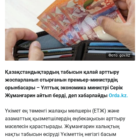
Фото: gov.kz
Қазақстандықтардың табысын қалай арттыру
жоспарланып отырғанын премьер-министрдің
орынбасары – Ұлттық экономика министрі Серік
Жұманғарин айтып берді, деп хабарлайды
Orda.kz.
Үкімет ең төменгі жалақы мөлшерін (ЕТЖ) және
азаматтық қызметшілердің еңбекақысын арттыру
мәселесін қарастырады. Жұманғарин халықтың
нақты табысын өсіруді Үкіметтің негізгі басым