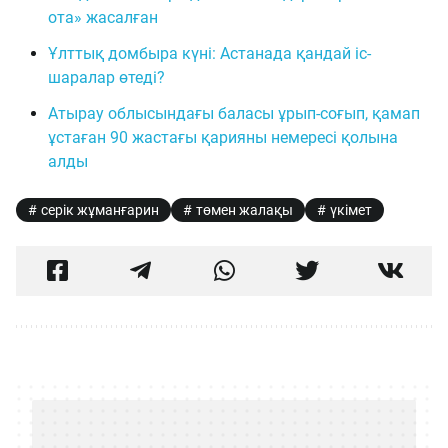
ота» жасалған
Ұлттық домбыра күні: Астанада қандай іс-
шаралар өтеді?
Атырау облысындағы баласы ұрып-соғып, қамап
ұстаған 90 жастағы қарияны немересі қолына
алды
cерік жұманғарин
төмен жалақы
үкімет