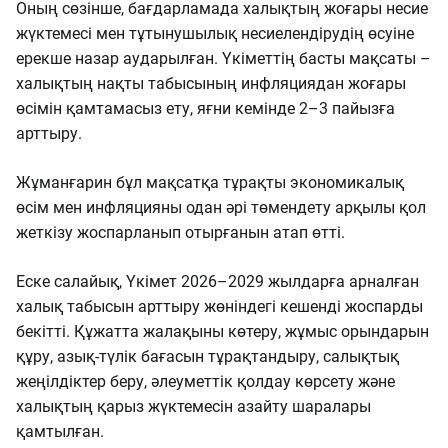
Оның сөзінше, бағдарламада халықтың жоғары несие
жүктемесі мен тұтынушылық несиелендірудің өсуіне
ерекше назар аударылған. Үкіметтің басты мақсаты –
халықтың нақты табысының инфляциядан жоғары
өсімін қамтамасыз ету, яғни кемінде 2–3 пайызға
арттыру.
Жұманғарин бұл мақсатқа тұрақты экономикалық
өсім мен инфляцияны одан әрі төмендету арқылы қол
жеткізу жоспарланып отырғанын атап өтті.
Еске салайық, Үкімет 2026–2029 жылдарға арналған
халық табысын арттыру жөніндегі кешенді жоспарды
бекітті. Құжатта жалақыны көтеру, жұмыс орындарын
құру, азық-түлік бағасын тұрақтандыру, салықтық
жеңілдіктер беру, әлеуметтік қолдау көрсету және
халықтың қарыз жүктемесін азайту шаралары
қамтылған.