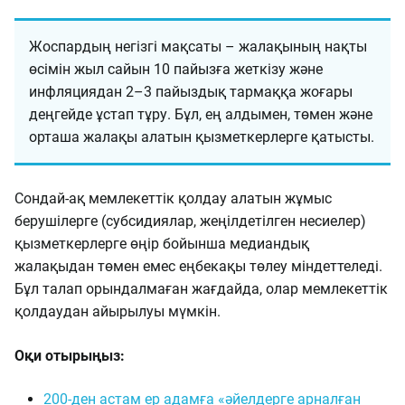
Жоспардың негізгі мақсаты – жалақының нақты
өсімін жыл сайын 10 пайызға жеткізу және
инфляциядан 2–3 пайыздық тармаққа жоғары
деңгейде ұстап тұру. Бұл, ең алдымен, төмен және
орташа жалақы алатын қызметкерлерге қатысты.
Сондай-ақ мемлекеттік қолдау алатын жұмыс
берушілерге (субсидиялар, жеңілдетілген несиелер)
қызметкерлерге өңір бойынша медиандық
жалақыдан төмен емес еңбекақы төлеу міндеттеледі.
Бұл талап орындалмаған жағдайда, олар мемлекеттік
қолдаудан айырылуы мүмкін.
Оқи отырыңыз:
200-ден астам ер адамға «әйелдерге арналған