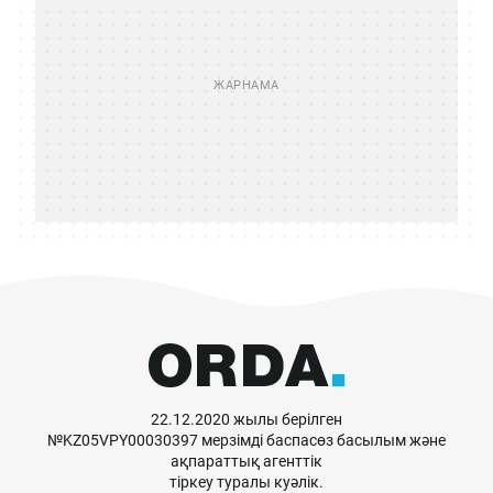
22.12.2020 жылы берілген
№KZ05VPY00030397 мерзімді баспасөз басылым және
ақпараттық агенттік
тіркеу туралы куәлік.