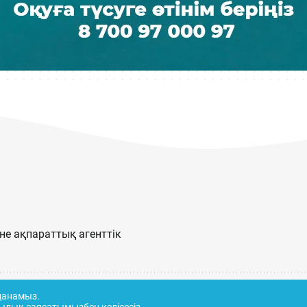
е ақпараттық агенттік
лданамыз.