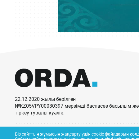
22.12.2020 жылы берілген
№KZ05VPY00030397 мерзімді баспасөз басылым жән
тіркеу туралы куәлік.
Біз сайттың жұмысын жақсарту үшін cookie файлдарын қо
© ORDA,
2026
.
Пайдалану ережелері