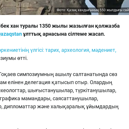
Фото: Қазақ хандығының 550 жылдығы са
бек хан туралы 1350 жылы жазылған қолжазба
azaqstan
ұлттық арнасына сілтеме жасап.
кениетінің үлгісі: тарих, археология, мәдениет,
зиумы өтті.
оқаев симпозиумның ашылу салтанатында сөз
стам елінен делегация қатысып отыр. Олардың
хеологтар, шығыстанушылар, түркітанушылар,
играфика мамандары, саясаттанушылар,
р, дипломаттар және халықаралық ұйымдардың