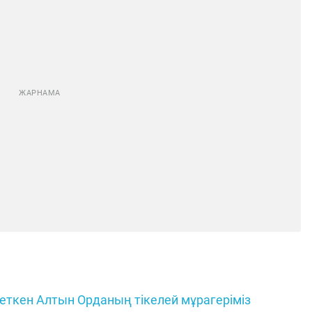
 еткен Алтын Орданың тікелей мұрагеріміз