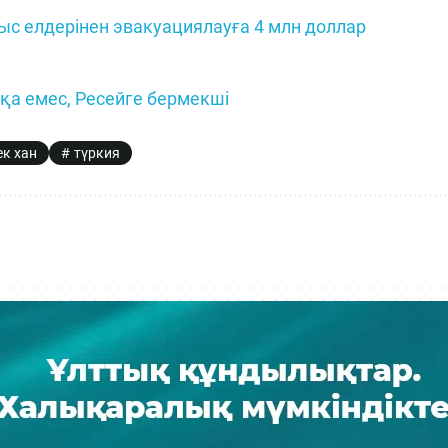
 елдерінен эвакуациялауға 4 млн доллар
а емес, Ресейге бермекші
ек хан
түркия