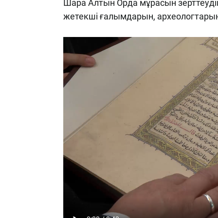
Шара Алтын Орда мұрасын зерттеудің 
жетекші ғалымдарын, археологтарын,