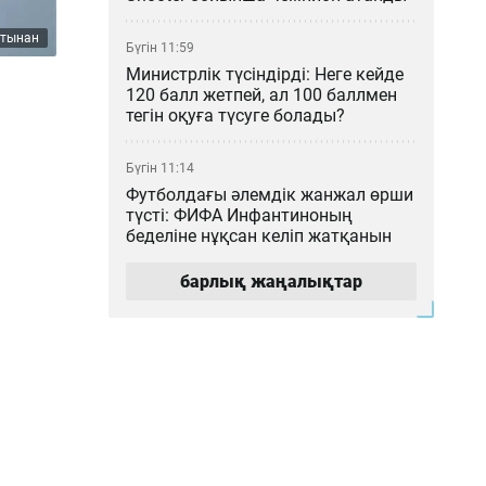
йтынан
Бүгін 11:59
Министрлік түсіндірді: Неге кейде
120 балл жетпей, ал 100 баллмен
тегін оқуға түсуге болады?
Бүгін 11:14
Футболдағы әлемдік жанжал өрши
түсті: ФИФА Инфантиноның
беделіне нұқсан келіп жатқанын
мәлімдеді
барлық жаңалықтар
Бүгін 10:12
Тергеу басталды: Маңғыстау
облысында дәрігерлер соқырішек
диагнозын қоя алмай,
жасөспірімді өлтіріп алды
Бүгін 09:27
Қазақстан Өзбекстан малын