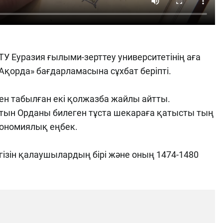
У Еуразия ғылыми-зерттеу университетінің аға
қорда» бағдарламасына сұхбат беріпті.
н табылған екі қолжазба жайлы айтты.
лтын Орданы билеген тұста шекараға қатысты тың
трономиялық еңбек.
ізін қалаушылардың бірі және оның 1474-1480