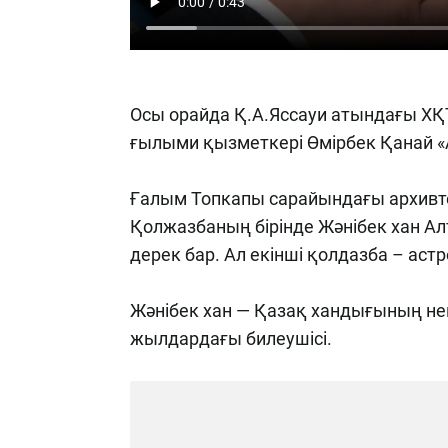
Осы орайда Қ.А.Яссауи атындағы ХҚТ
ғылыми қызметкері Өмірбек Қанай «А
Ғалым Топкапы сарайындағы архивте
Қолжазбаның бірінде Жәнібек хан А
дерек бар. Ал екінші қолдазба – ас
Жәнібек хан — Қазақ хандығының нег
жылдардағы билеушісі.