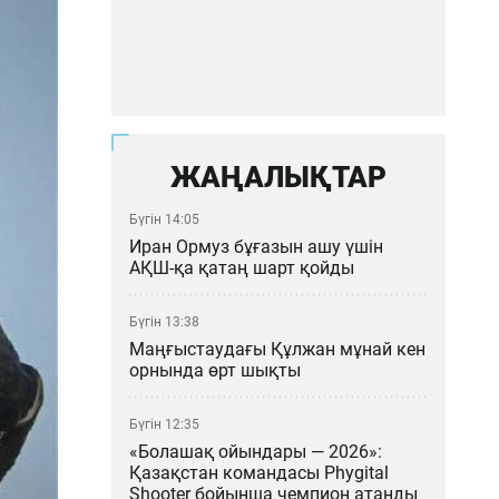
ЖАҢАЛЫҚТАР
Бүгін 14:05
Иран Ормуз бұғазын ашу үшін
АҚШ-қа қатаң шарт қойды
Бүгін 13:38
Маңғыстаудағы Құлжан мұнай кен
орнында өрт шықты
Бүгін 12:35
«Болашақ ойындары — 2026»:
Қазақстан командасы Phygital
Shooter бойынша чемпион атанды