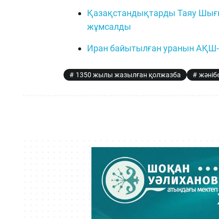
Қазақстандықтарды Таяу Шығыс
жұмсалды
Иран байытылған уранын АҚШ-қ
1350 жылы жазылған қолжазба
жәніб