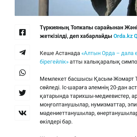
Түркияның Топкапы сарайынан Жәні
жеткізілді, деп хабарлайды
Orda.kz
Q
Кеше Астанада
«Алтын Орда – дала өр
бірегейлік»
атты халықаралық симпо
Мемлекет басшысы Қасым-Жомарт Т
сөйледі. Іс-шараға әлемнің 20-дан а
қатарында тарихшы-медиевистер, ар
моңғолтанушылар, нумизматтар, эп
мәдениеттанушылар, өнертанушыла
өкілдері бар.