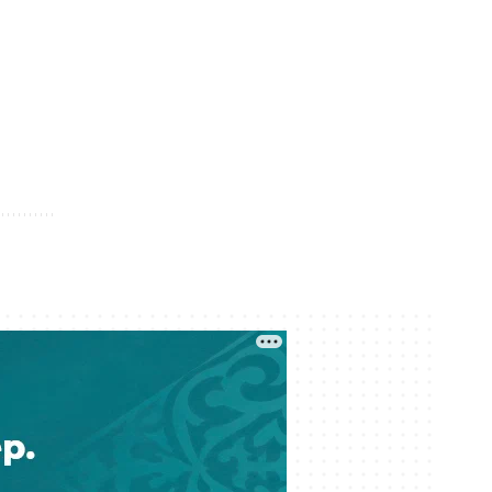
07 тамыз 17:22
Meta компаниясы әлеуметтік
желілердің балаларға келтірген
зияны үшін 567 миллион доллар
төлейді