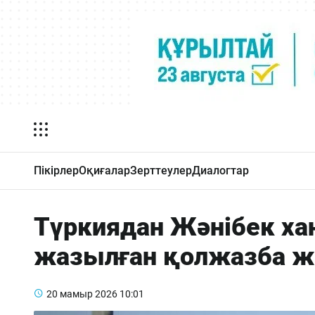
Пікірлер
Оқиғалар
Зерттеулер
Диалогтар
Түркиядан Жәнібек х
жазылған қолжазба же
20 мамыр 2026
10:01