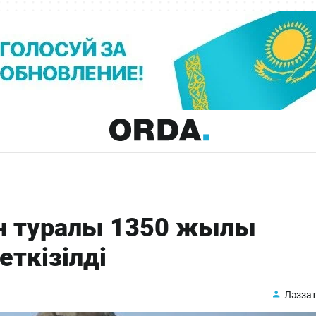
ан туралы 1350 жылы
ткізілді
Ләззат