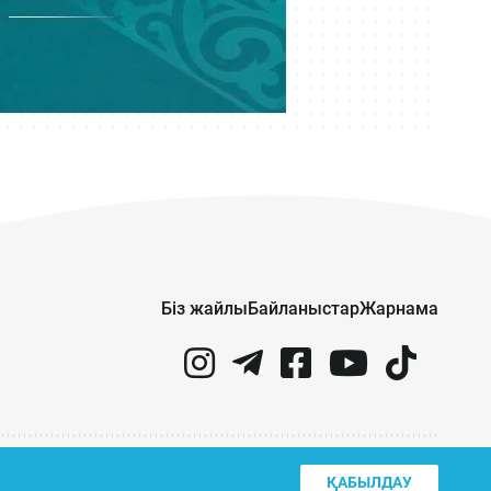
Біз жайлы
Байланыстар
Жарнама
ҚАБЫЛДАУ