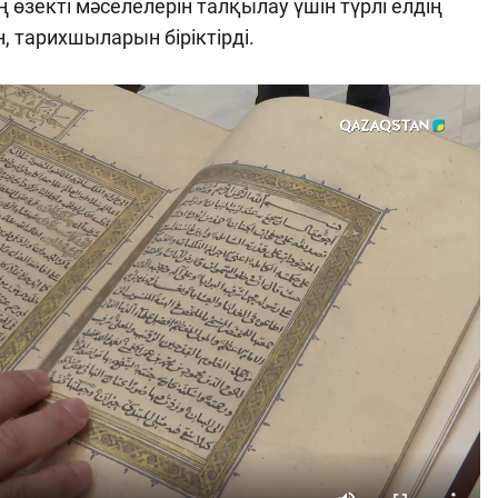
өзекті мәселелерін талқылау үшін түрлі елдің
 тарихшыларын біріктірді.