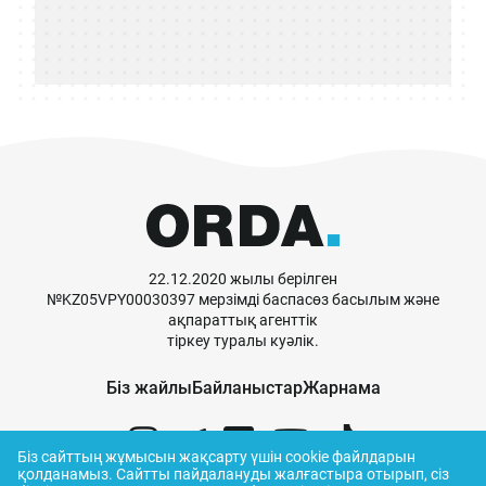
22.12.2020 жылы берілген
№KZ05VPY00030397 мерзімді баспасөз басылым және
ақпараттық агенттік
тіркеу туралы куәлік.
Біз жайлы
Байланыстар
Жарнама
Біз сайттың жұмысын жақсарту үшін cookie файлдарын
қолданамыз.
Сайтты пайдалануды жалғастыра отырып, сіз