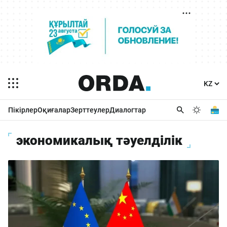
Пікірлер
Оқиғалар
Зерттеулер
Диалогтар
экономикалық тәуелділік