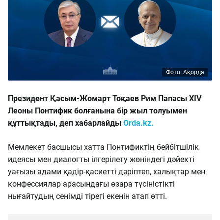
Фото: Ақорда
Президент Қасым-Жомарт Тоқаев Рим Папасы XIV
Леоны Понтифик болғанына бір жыл толуымен
құттықтады, деп хабарлайды
Orda.kz.
Мемлекет басшысы хатта Понтификтің бейбітшілік
идеясы мен диалогты ілгерілету жөніндегі дәйекті
уағызы адами қадір-қасиетті дәріптеп, халықтар мен
конфессиялар арасындағы өзара түсіністікті
нығайтудың сенімді тірегі екенін атап өтті.