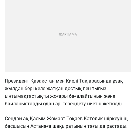
Президент Қазақстан мен Киелі Тақ арасында ұзақ
жылдан бері келе жатқан достық пен тығыз
ынтымақтастықты жоғары бағалайтынын және
байланыстарды одан әрі тереңдету ниетін жеткізді.
Сондай-ақ Қасым-Жомарт Тоқаев Католик шіркеуінің
басшысын Астанаға шақыратынын тағы да растады.