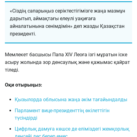
«Сіздің сапарыңыз серіктестігімізге жаңа мазмұн
дарытып, аймақтағы елеулі уақиғаға
айналатынына сенімдімін» деп жазды Қазақстан
президенті.
Мемлекет басшысы Папа XIV Леоға ізгі мұратын іске
асыру жолында зор денсаулық және қажымас қайрат
тіледі.
Оқи отырыңыз:
Қызылорда облысына жаңа әкім тағайындалды
Парламент вице-президенттің өкілеттігін
түсіндірді
Цифрлық дамуға көшсе де еліміздегі жемқорлық
деңгейі дес берер емес