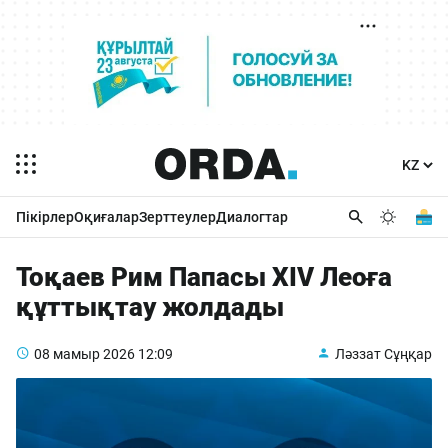
Пікірлер
Оқиғалар
Зерттеулер
Диалогтар
Тоқаев Рим Папасы XIV Леоға
құттықтау жолдады
08 мамыр 2026
12:09
Ләззат Сұңқар