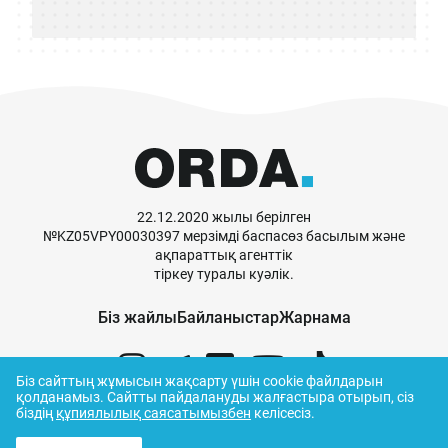
22.12.2020 жылы берілген
№KZ05VPY00030397 мерзімді баспасөз басылым және
ақпараттық агенттік
тіркеу туралы куәлік.
Біз жайлы
Байланыстар
Жарнама
Біз сайттың жұмысын жақсарту үшін cookie файлдарын
қолданамыз.
Сайтты пайдалануды жалғастыра отырып, сіз
біздің
құпиялылық саясатымызбен
келісесіз.