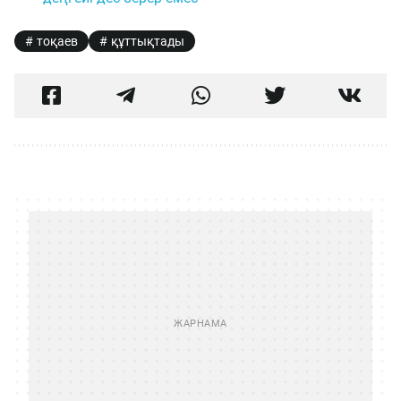
тоқаев
құттықтады