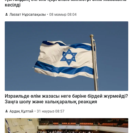
кесілді
Ләззат Нұрсапақызы
08 мамыр 08:04
Израильде өлім жазасы неге бәріне бірдей жүрмейді?
Заңға шолу және халықаралық реакция
Ардақ Құлтай
31 наурыз 08:57