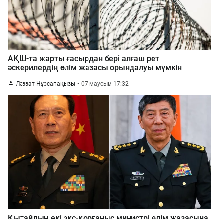
АҚШ-та жарты ғасырдан бері алғаш рет
әскерилердің өлім жазасы орындалуы мүмкін
Ләззат Нұрсапақызы
07 маусым 17:32
Қытайдың екі экс-қорғаныс министрі өлім жазасына