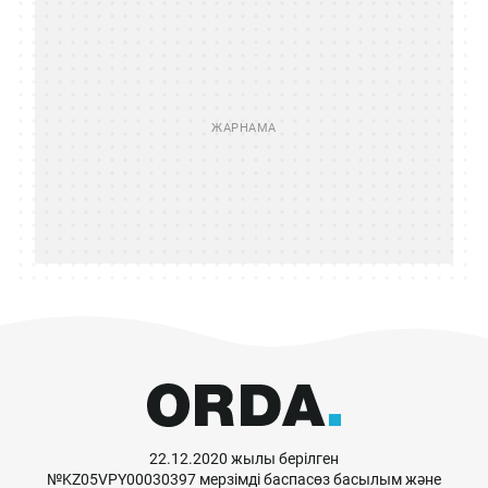
22.12.2020 жылы берілген
№KZ05VPY00030397 мерзімді баспасөз басылым және