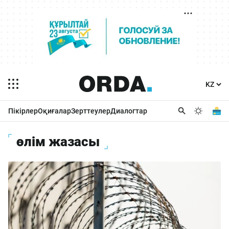
Пікірлер
Оқиғалар
Зерттеулер
Диалогтар
өлім жазасы