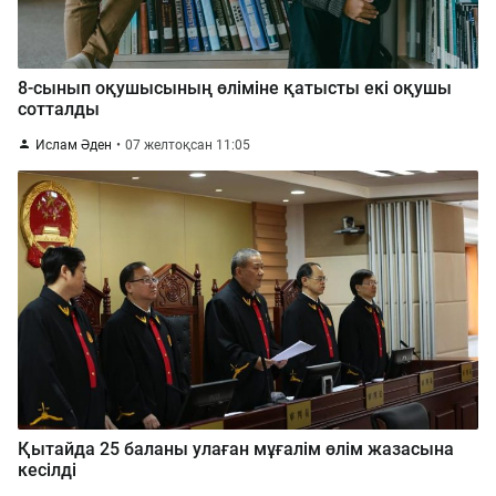
8-сынып оқушысының өліміне қатысты екі оқушы
сотталды
Ислам Әден
07 желтоқсан 11:05
Қытайда 25 баланы улаған мұғалім өлім жазасына
кесілді