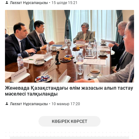
Ләззат Нұрсапақызы
15 шілде 15:21
Женевада Қазақстандағы өлім жазасын алып тастау
мәселесі талқыланды
Ләззат Нұрсапақызы
10 мамыр 17:20
КӨБІРЕК КӨРСЕТ