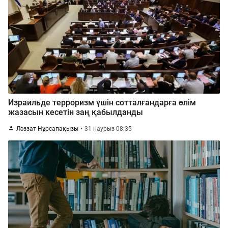
Израильде терроризм үшін сотталғандарға өлім
жазасын кесетін заң қабылданды
Ләззат Нұрсапақызы
31 наурыз 08:35