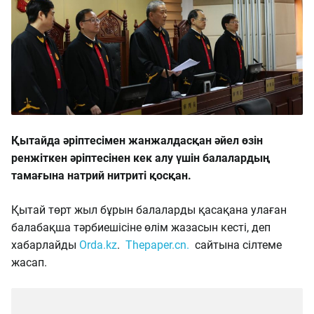
Қытайда әріптесімен жанжалдасқан әйел өзін
ренжіткен әріптесінен кек алу үшін балалардың
тамағына натрий нитриті қосқан.
Қытай төрт жыл бұрын балаларды қасақана улаған
балабақша тәрбиешісіне өлім жазасын кесті, деп
хабарлайды
Orda.kz
.
Thepaper.cn.
сайтына сілтеме
жасап.