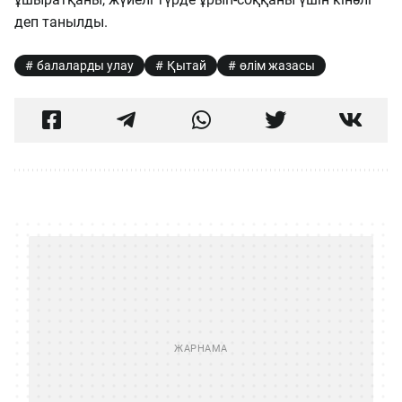
деп танылды.
балаларды улау
Қытай
өлім жазасы