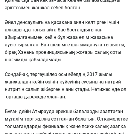
Қылмысқа Ван кек алғысы келген балабақшадағы
әріптесімен жанжал себеп болған.
Әйел денсаулығына қасақана зиян келтіргені үшін
алғашында тоғыз айға бас бостандығынан
айырылғанымен, кейін бұл жаза өлім жазасына
ауыстырылған. Ван шешімге шағымдануға тырысты,
бірақ Хэнань провинциясының жоғары халық соты
шағымды қабылдамады.
Сондай-ақ, тергеушілер осы әйелдің 2017 жылы
жанжалдан кейін өзінің күйеуінің сусынына натрий
нитритін салып жібергенін анықтады. Нәтижесінде ол
орташа дәрежеде уланған.
Бұған дейін Атырауда ерекше балаларды азаптаған
мұғалім төрт жылға сотталған болатын. Ол кәмелетке
толмағандарды физикалық және психикалық азапқа
ұшыратқаны, жүйелі түрде ұрып-соққаны үшін кінәлі