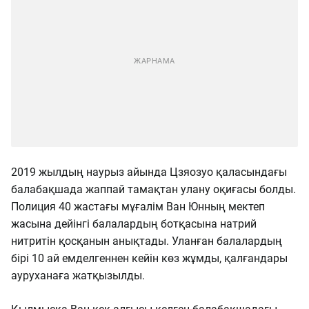
2019 жылдың наурыз айында Цзяозуо қаласындағы
балабақшада жаппай тамақтан улану оқиғасы болды.
Полиция 40 жастағы мұғалім Ван Юнның мектеп
жасына дейінгі балалардың ботқасына натрий
нитритін қосқанын анықтады. Уланған балалардың
бірі 10 ай емделгеннен кейін көз жұмды, қалғандары
ауруханаға жатқызылды.