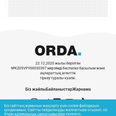
22.12.2020 жылы берілген
№KZ05VPY00030397 мерзімді баспасөз басылым және
ақпараттық агенттік
тіркеу туралы куәлік.
Біз жайлы
Байланыстар
Жарнама
Біз сайттың жұмысын жақсарту үшін cookie файлдарын
қолданамыз.
Сайтты пайдалануды жалғастыра отырып, сіз
біздің
құпиялылық саясатымызбен
келісесіз.