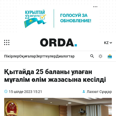
Пікірлер
Оқиғалар
Зерттеулер
Диалогтар
Қытайда 25 баланы улаған
мұғалім өлім жазасына кесілді
15 шілде 2023
15:21
Ләззат Сұңқар