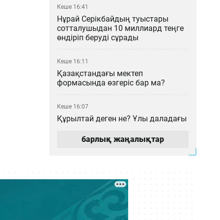
Кеше 16:41
Нұрай Серікбайдың туыстары
сотталушыдан 10 миллиард теңге
өндіріп беруді сұрады
Кеше 16:11
Қазақстандағы мектеп
формасында өзгеріс бар ма?
Кеше 16:07
Құрылтай деген не? Ұлы даладағы
билік кеңесі қалай қалыптасты?
барлық жаңалықтар
Кеше 15:00
Мемлекеттік грант иегерлері
анықталды: 2026–2027 оқу
жылының басты қорытындылары
Кеше 14:16
«МузАРТ» тобындағы Кенжебек