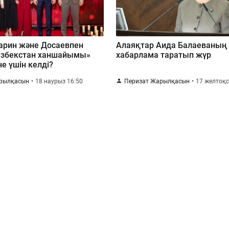
арин және Досаевпен
Алаяқтар Аида Балаеваның
«Өзбекстан ханшайымы»
хабарлама таратып жүр
е үшін келді?
арылқасын
18 наурыз 16:50
Перизат Жарылқасын
17 желтоқс