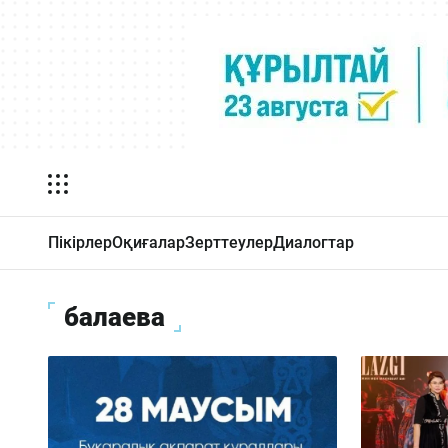
Пікірлер
Оқиғалар
Зерттеулер
Диалогтар
балаева