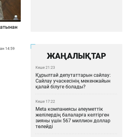
 атынан
ан 14:59
ЖАҢАЛЫҚТАР
Кеше 21:23
Құрылтай депутаттарын сайлау:
Сайлау учаскесінің мекенжайын
қалай білуге болады?
Кеше 17:22
Meta компаниясы әлеуметтік
желілердің балаларға келтірген
зияны үшін 567 миллион доллар
төлейді