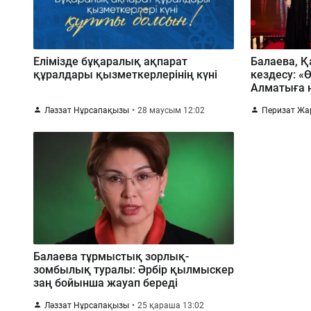
Елімізде бұқаралық ақпарат
Балаева, Қ
құралдары қызметкерлерінің күні
кездесу: 
Алматыға н
Ләззат Нұрсапақызы
28 маусым 12:02
Перизат Ж
Балаева тұрмыстық зорлық-
зомбылық туралы: Әрбір қылмыскер
заң бойынша жауап береді
Ләззат Нұрсапақызы
25 қараша 13:02