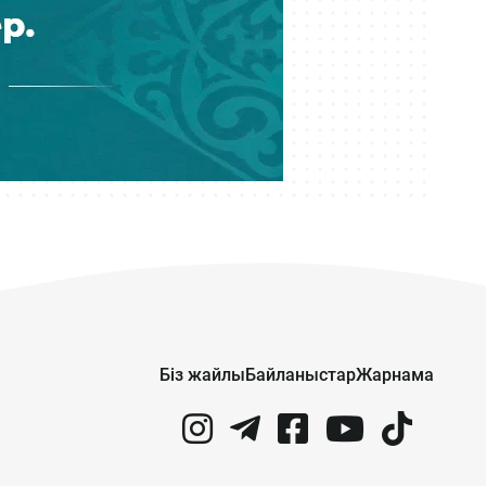
Жанәбілов ауруханаға түсті
Кеше 14:01
Мұратжан Мұсайбеков АМӨЗ-дің
бас директоры болып
тағайындалды
Кеше 13:00
Қазақстан футбол құрамасының
жаңа бапкері кім?
Кеше 12:14
Астанада сынақтан өткен
әуетаксидің алғашқы жолаушысы
— министр
Біз жайлы
Байланыстар
Жарнама
Кеше 11:34
30 миллион теңгеге денесіне
жарнама салуды ұсынған Махмуд
Хикматовқа іздеу жарияланды