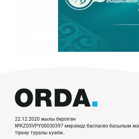
22.12.2020 жылы берілген
№KZ05VPY00030397 мерзімді баспасөз басылым жән
тіркеу туралы куәлік.