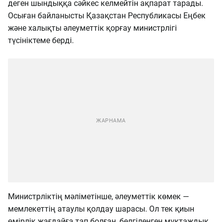
деген шындыққа сәйкес келмейтін ақпарат тарады.
Осыған байланысты Қазақстан Республикасы Еңбек
және халықты әлеуметтік қорғау министрлігі
түсініктеме берді.
Министрліктің мәліметінше, әлеуметтік көмек —
мемлекеттің атаулы қолдау шарасы. Ол тек қиын
өмірлік жағдайға тап болған, белгіленген мұқтаждық