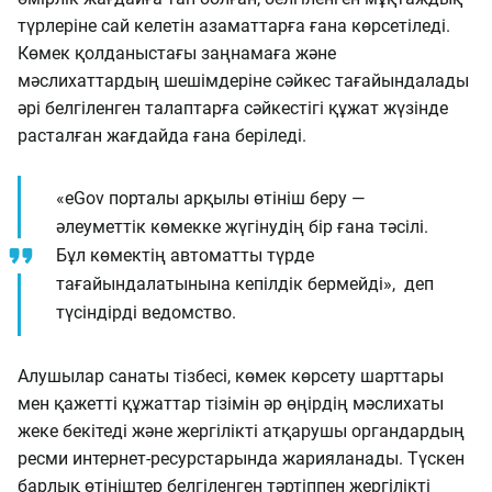
түрлеріне сай келетін азаматтарға ғана көрсетіледі.
Көмек қолданыстағы заңнамаға және
мәслихаттардың шешімдеріне сәйкес тағайындалады
әрі белгіленген талаптарға сәйкестігі құжат жүзінде
расталған жағдайда ғана беріледі.
«eGov порталы арқылы өтініш беру —
әлеуметтік көмекке жүгінудің бір ғана тәсілі.
Бұл көмектің автоматты түрде
тағайындалатынына кепілдік бермейді», деп
түсіндірді ведомство.
Алушылар санаты тізбесі, көмек көрсету шарттары
мен қажетті құжаттар тізімін әр өңірдің мәслихаты
жеке бекітеді және жергілікті атқарушы органдардың
ресми интернет-ресурстарында жарияланады. Түскен
барлық өтініштер белгіленген тәртіппен жергілікті