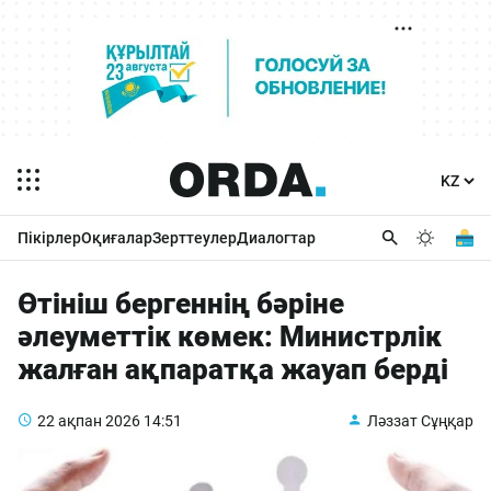
Пікірлер
Оқиғалар
Зерттеулер
Диалогтар
Өтініш бергеннің бәріне
әлеуметтік көмек: Министрлік
жалған ақпаратқа жауап берді
22 ақпан 2026
14:51
Ләззат Сұңқар