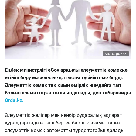
Фото: gov.kz
Еңбек министрлігі eGov арқылы әлеуметтік көмекке
өтініш беру мәселесіне қатысты түсініктеме берді.
Әлеуметтік көмек тек қиын өмірлік жағдайға тап
болған азаматтарға тағайындалады, деп хабарлайды
Orda.kz.
Әлеуметтік желілер мен кейбір бұқаралық ақпарат
құралдарында өтініш берген барлық азаматтарға
әлеуметтік көмек автоматты түрде тағайындалады