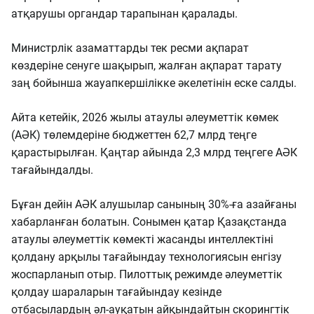
атқарушы органдар тарапынан қаралады.
Министрлік азаматтарды тек ресми ақпарат
көздеріне сенуге шақырып, жалған ақпарат тарату
заң бойынша жауапкершілікке әкелетінін еске салды.
Айта кетейік, 2026 жылы атаулы әлеуметтік көмек
(АӘК) төлемдеріне бюджеттен 62,7 млрд теңге
қарастырылған. Қаңтар айында 2,3 млрд теңгеге АӘК
тағайындалды.
Бұған дейін АӘК алушылар санының 30%-ға азайғаны
хабарланған болатын. Сонымен қатар Қазақстанда
атаулы әлеуметтік көмекті жасанды интеллектіні
қолдану арқылы тағайындау технологиясын енгізу
жоспарланып отыр. Пилоттық режимде әлеуметтік
қолдау шараларын тағайындау кезінде
отбасылардың әл-ауқатын айқындайтын скорингтік