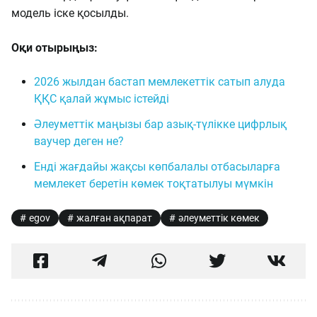
модель іске қосылды.
Оқи отырыңыз:
2026 жылдан бастап мемлекеттік сатып алуда
ҚҚС қалай жұмыс істейді
Әлеуметтік маңызы бар азық-түлікке цифрлық
ваучер деген не?
Енді жағдайы жақсы көпбалалы отбасыларға
мемлекет беретін көмек тоқтатылуы мүмкін
egov
жалған ақпарат
әлеуметтік көмек