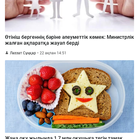
Өтініш бергеннің бәріне әлеуметтік көмек: Министрлік
жалған ақпаратқа жауап берді
Ләззат Сұңқар
22 ақпан 14:51
Жаңа оқу жылында 1,7 млн оқушыға тегін тамақ