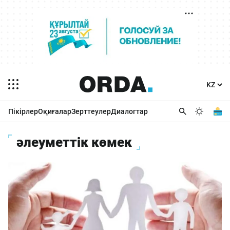
Пікірлер
Оқиғалар
Зерттеулер
Диалогтар
әлеуметтік көмек