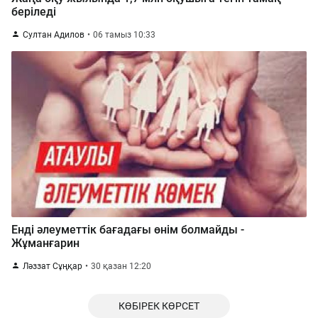
беріледі
Султан Адилов
06 тамыз 10:33
Енді әлеуметтік бағадағы өнім болмайды -
Жұманғарин
Ләззат Сұңқар
30 қазан 12:20
КӨБІРЕК КӨРСЕТ