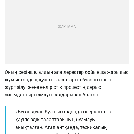
Оның сөзінше, алдын ала деректер бойынша жарылыс
жұмыстардың құжат талаптарын бұза отырып
жүргізілуі және өндірістік процестің дұрыс
ұйымдастырылмауы салдарынан болған.
«Бұған дейін бұл нысандарда өнеркәсіптік
қауіпсіздік талаптарының бұзылуы
анықталған. Атап айтқанда, техникалық