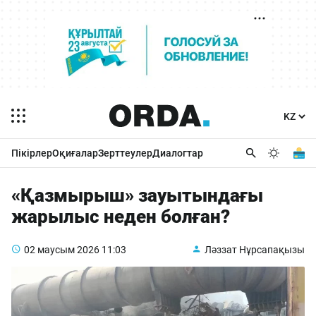
Пікірлер
Оқиғалар
Зерттеулер
Диалогтар
«Қазмырыш» зауытындағы
жарылыс неден болған?
02 маусым 2026
11:03
Ләззат Нұрсапақызы