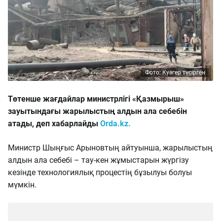
Фото: Куәгер түсірген
Төтенше жағдайлар министрлігі «Қазмырыш»
зауытындағы жарылыстың алдын ала себебін
атады, деп хабарлайды
Orda.kz.
Министр Шыңғыс Арыновтың айтуынша, жарылыстың
алдын ала себебі – тау-кен жұмыстарын жүргізу
кезінде технологиялық процестің бұзылуы болуы
мүмкін.