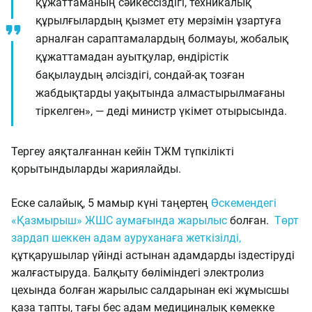
құжаттаманың сәйкессіздігі, техникалық
құрылғылардың қызмет ету мерзімін ұзартуға
арналған сараптамалардың болмауы, жобалық
құжаттамадан ауытқулар, өндірістік
бақылаудың әлсіздігі, сондай-ақ тозған
жабдықтарды уақытында алмастырылмағаны
тіркелген», — деді министр үкімет отырысында.
Тергеу аяқталғаннан кейін ТЖМ түпкілікті
қорытындыларды жариялайды.
Еске салайық, 5 мамыр күні таңертең
Өскемендегі
«Қазмырыш» ЖШС аумағында жарылыс
болған.
Төрт
зардап шеккен адам ауруханаға жеткізілді,
құтқарушылар үйінді астынан адамдарды іздестіруді
жалғастыруда. Балқыту бөліміндегі электролиз
цехында болған жарылыс салдарынан екі жұмысшы
қаза тапты, тағы бес адам медициналық көмекке