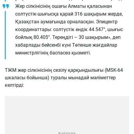
Жер сілкінісінің ошағы Алматы қаласынан
солтүстік-шығысқа қарай 316 шақырым жерде,
Қазақстан аумағында орналасқан. Эпицентр
координаттары: солтүстік ендік 44.547°, шығыс
бойлық 80.405°. Тереңдігі – 30 шақырым», деп
хабарлады бейсенбі күні Төтенше жағдайлар
министрлігінің баспасөз қызметі.
ТЖМ жер сілкінісінің сезілу қарқындылығы (MSK-64
шкаласы бойынша) туралы мынадай мәліметтер
келтірді: