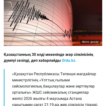
Фото: gov.kz
Қазақстанның 30 елді мекенінде жер сілкінісінің
дүмпуі сезілді, деп хабарлайды
Orda.kz.
«Қазақстан Республикасы Төтенше жағдайлар
министрлігінің «Ұлттық ғылыми
сейсмологиялық бақылаулар және зерттеулер
орталығы» ЖШС сейсмикалық станциялар
желісі 2026 жылғы 4 маусымда Астана
уақытымен сағат 21:19-да жер сілкінісін тіркеді.