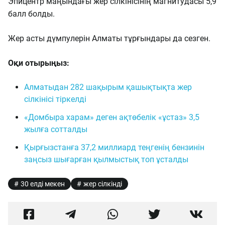
Эпицентр маңындағы жер сілкінісінің магнитудасы 5,9
балл болды.
Жер асты дүмпулерін Алматы тұрғындары да сезген.
Оқи отырыңыз:
Алматыдан 282 шақырым қашықтықта жер
сілкінісі тіркелді
«Домбыра харам» деген ақтөбелік «ұстаз» 3,5
жылға сотталды
Қырғызстанға 37,2 миллиард теңгенің бензинін
заңсыз шығарған қылмыстық топ ұсталды
30 елді мекен
жер сілкінді