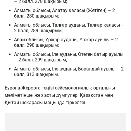
– 2 балл, 278 шақырым;
Алматы облысы, Алатау қаласы (Жетіген) – 2
балл, 280 шақырым;
Алматы облысы, Талғар ауданы, Талғар қаласы –
2 балл, 289 шақырым;
Абай облысы, Үржар ауданы, Үржар ауылы – 2
балл, 298 шақырым;
Алматы облысы, Іле ауданы, Өтеген батыр ауылы
– 2 балл, 299 шақырым;
Алматы облысы, Іле ауданы, Боралдай ауылы – 2
балл, 313 шақырым.
Еуропа-Жерорта теңізі сейсмологиялық орталығы
мәліметінше, жер асты дүмпулері Қазақстан мен
Қытай шекарасы маңында тіркелген.