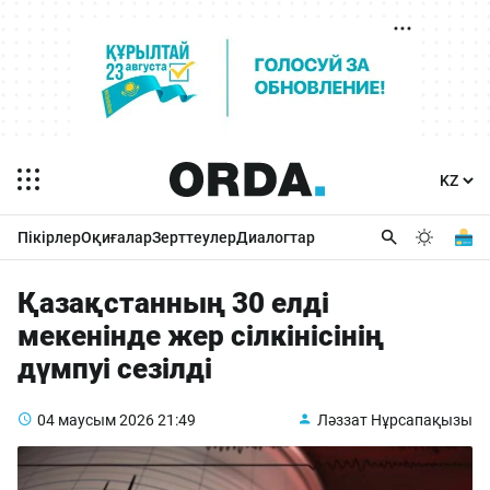
Пікірлер
Оқиғалар
Зерттеулер
Диалогтар
Қазақстанның 30 елді
мекенінде жер сілкінісінің
дүмпуі сезілді
04 маусым 2026
21:49
Ләззат Нұрсапақызы