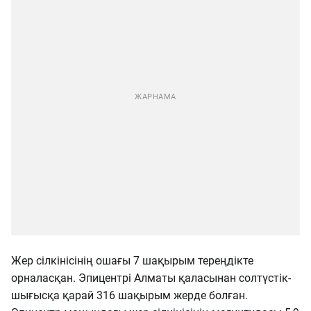
Жер сілкінісінің ошағы 7 шақырым тереңдікте
орналасқан. Эпицентрі Алматы қаласынан солтүстік-
шығысқа қарай 316 шақырым жерде болған.