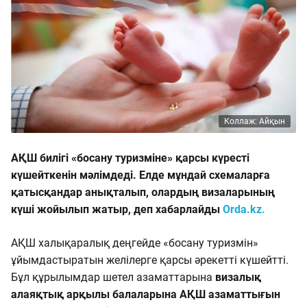
Коллаж: Айқын
АҚШ билігі «босану туризміне» қарсы күресті
күшейткенін мәлімдеді. Елде мұндай схемаларға
қатысқандар анықталып, олардың визаларының
күші жойылып жатыр, деп хабарлайды
Orda.kz.
АҚШ халықаралық деңгейде «босану туризмін»
ұйымдастыратын желілерге қарсы әрекетті күшейтті.
Бұл құрылымдар шетел азаматтарына
визалық
алаяқтық арқылы балаларына АҚШ азаматтығын