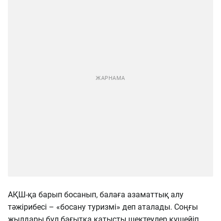
АҚШ-қа барып босанып, балаға азаматтық алу
тәжірибесі – «босану туризмі» деп аталады. Соңғы
жылдары бұл бағытқа қатысты шектеулер күшейіп,