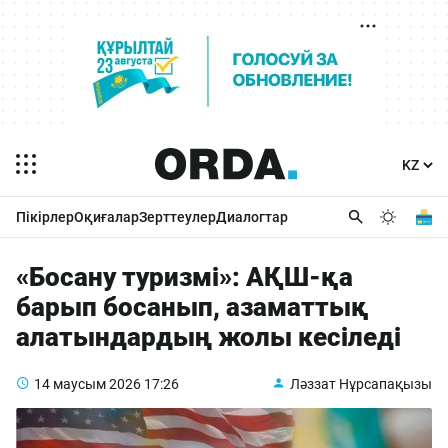
Пікірлер
Оқиғалар
Зерттеулер
Диалогтар
«Босану туризмі»: АҚШ-қа
барып босанып, азаматтық
алатындардың жолы кесіледі
14 маусым 2026
17:26
Ләззат Нұрсапақызы