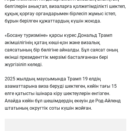
белгілерін анықтап, визаларға қолжетімділікті шектеп,
құқық қорғау органдарымен бірлесіп жұмыс істеп,
бұрын берілген құжаттардың күшін жоюда.
«Босану туризміне» қарсы күрес Дональд Трамп
әкімшілігінің қатаң көші-қон және визалық
саясатының бір бөлігіне айналды. Бұл саясат оның
екінші президенттік мерзімі басталғаннан бері
жүргізіліп келеді.
2025 жылдың маусымында Трамп 19 елдің
азаматтарына виза беруді шектеген, кейін тағы 15
елге қатысты ішінара кіру шектеулерін енгізген.
Алайда кейін бұл шешімдердің екеуін де Род-Айленд
штатының округтік соты күшін жойған.