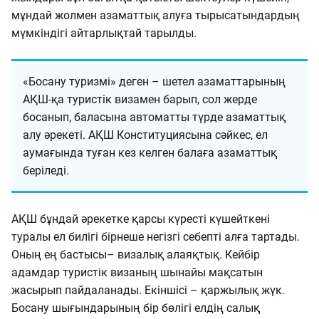
мұндай жолмен азаматтық алуға тырысатындардың
мүмкіндігі айтарлықтай тарылды.
«Босану туризмі» деген – шетел азаматтарының
АҚШ-қа туристік визамен барып, сол жерде
босанып, баласына автоматты түрде азаматтық
алу әрекеті. АҚШ Конституциясына сәйкес, ел
аумағында туған кез келген балаға азаматтық
беріледі.
АҚШ бұндай әрекетке қарсы күресті күшейткені
туралы ел билігі бірнеше негізгі себепті алға тартады.
Оның ең бастысы– визалық алаяқтық. Кейбір
адамдар туристік визаның шынайы мақсатын
жасырып пайдаланады. Екіншісі – қаржылық жүк.
Босану шығындарының бір бөлігі елдің салық