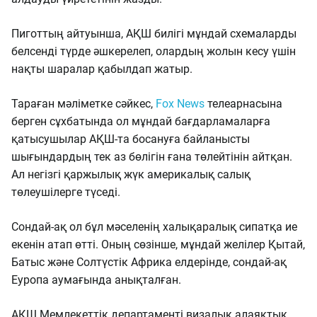
Пиготтың айтуынша, АҚШ билігі мұндай схемаларды
белсенді түрде әшкерелеп, олардың жолын кесу үшін
нақты шаралар қабылдап жатыр.
Тараған мәліметке сәйкес,
Fox News
телеарнасына
берген сұхбатында ол мұндай бағдарламаларға
қатысушылар АҚШ-та босануға байланысты
шығындардың тек аз бөлігін ғана төлейтінін айтқан.
Ал негізгі қаржылық жүк америкалық салық
төлеушілерге түседі.
Сондай-ақ ол бұл мәселенің халықаралық сипатқа ие
екенін атап өтті. Оның сөзінше, мұндай желілер Қытай,
Батыс және Солтүстік Африка елдерінде, сондай-ақ
Еуропа аумағында анықталған.
АҚШ Мемлекеттік департаменті визалық алаяқтық