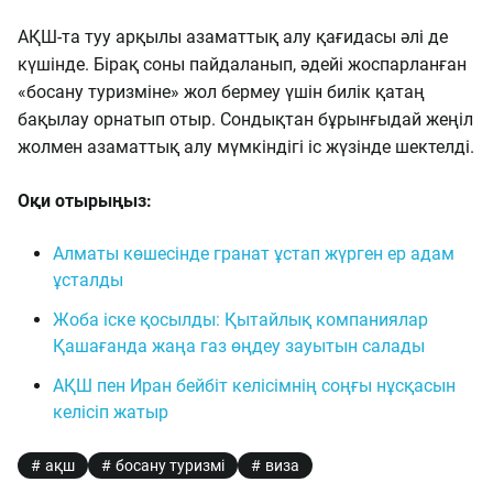
АҚШ-та туу арқылы азаматтық алу қағидасы әлі де
күшінде. Бірақ соны пайдаланып, әдейі жоспарланған
«босану туризміне» жол бермеу үшін билік қатаң
бақылау орнатып отыр. Сондықтан бұрынғыдай жеңіл
жолмен азаматтық алу мүмкіндігі іс жүзінде шектелді.
Оқи отырыңыз:
Алматы көшесінде гранат ұстап жүрген ер адам
ұсталды
Жоба іске қосылды: Қытайлық компаниялар
Қашағанда жаңа газ өңдеу зауытын салады
АҚШ пен Иран бейбіт келісімнің соңғы нұсқасын
келісіп жатыр
ақш
босану туризмі
виза