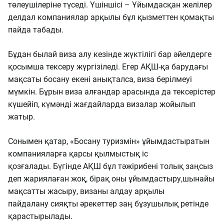
төлеушілеріне түседі. Үшіншісі – Ұйымдасқан желілер
делдал компаниялар арқылы бұл қызметтен қомақты
пайда табады.
Бұдан былай виза алу кезінде жүктілігі бар әйелдерге
қосымша тексеру жүргізіледі. Егер АҚШ-қа барудағы
мақсаты босану екені анықталса, виза берілмеуі
мүмкін. Бұрын виза алғандар арасында да тексерістер
күшейіп, күмәнді жағдайларда визалар жойылып
жатыр.
Сонымен қатар, «Босану туризмін» ұйымдастыратын
компанияларға қарсы қылмыстық іс
қозғалады. Бүгінде АҚШ бұл тәжірибені толық заңсыз
деп жариялаған жоқ, бірақ оны ұйымдастыру,
шынайы
мақсатты жасыру, визаны алдау арқылы
пайдалану сияқты әрекеттер заң бұзушылық ретінде
қарастырылады.