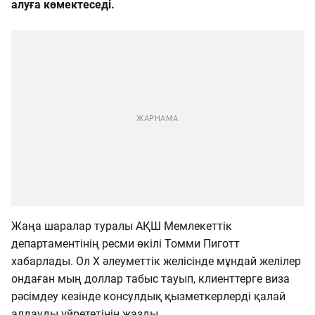
алуға көмектеседі.
Жаңа шаралар туралы АҚШ Мемлекеттік
департаментінің ресми өкілі Томми Пиготт
хабарлады. Ол X әлеуметтік желісінде мұндай желілер
ондаған мың доллар табыс тауып, клиенттерге виза
рәсімдеу кезінде консулдық қызметкерлерді қалай
алдауды үйрететінін жазды.