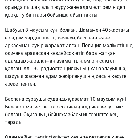
орында пышақ алып жүру және адам өлтіремін деп
қорқыту баптары бойынша айып тақты.
Шабуыл 8 маусым күні болған. Шамамен 40 жастағы
ер адам зардап шегіп, көзінен, басынан және
арқасынан ауыр жарақат алған. Полиция мәліметінше,
оқиғаға араласқан кездейсоқ өтіп бара жатқан
адамдар жараланған азаматтың өмірін сақтап
қалған. Ал LBC радиостанциясының хабарлауынша,
шабуыл жасаған адам жәбірленушінің басын кесуге
әрекеттенген.
Баспана сұраушы судандық азамат 10 маусым күні
Белфаст магистраттар сотының алдына келуі тиіс
болған. Оқиғаның бейнежазбасы интернетте кең
тарады.
Одан кейінгі тәртіпсіздіктер кезінде бетперде киген