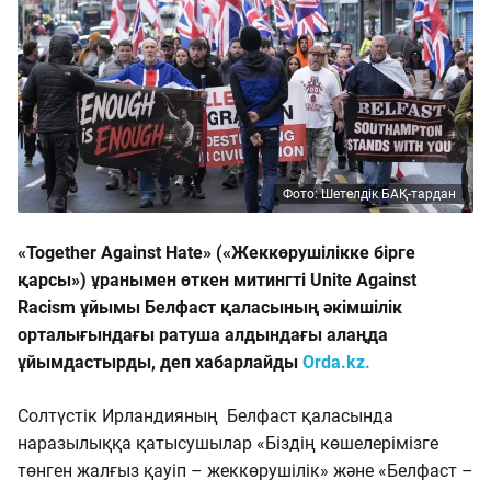
Фото: Шетелдік БАҚ-тардан
«Together Against Hate» («Жеккөрушілікке бірге
қарсы») ұранымен өткен митингті Unite Against
Racism ұйымы Белфаст қаласының әкімшілік
орталығындағы ратуша алдындағы алаңда
ұйымдастырды, деп хабарлайды
Orda.kz.
Солтүстік Ирландияның Белфаст қаласында
наразылыққа қатысушылар «Біздің көшелерімізге
төнген жалғыз қауіп – жеккөрушілік» және «Белфаст –