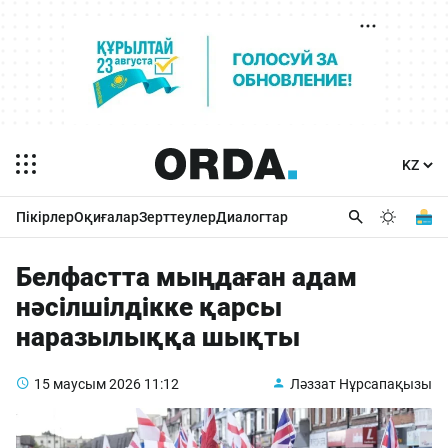
Пікірлер
Оқиғалар
Зерттеулер
Диалогтар
Белфастта мыңдаған адам
нәсілшілдікке қарсы
наразылыққа шықты
15 маусым 2026
11:12
Ләззат Нұрсапақызы