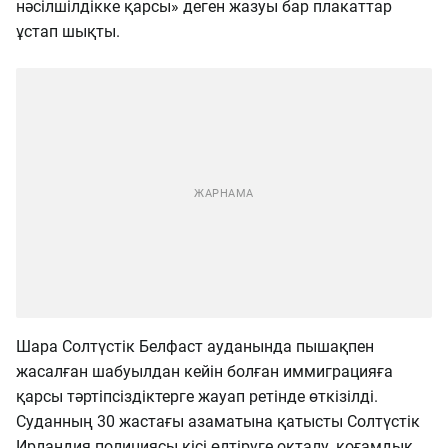
нәсілшілдікке қарсы» деген жазуы бар плакаттар
ұстап шықты.
Шара Солтүстік Белфаст ауданында пышақпен
жасалған шабуылдан кейін болған иммиграцияға
қарсы тәртіпсіздіктерге жауап ретінде өткізілді.
Суданның 30 жастағы азаматына қатысты Солтүстік
Ирландия полициясы кісі өлтіруге оқталу, қоғамдық