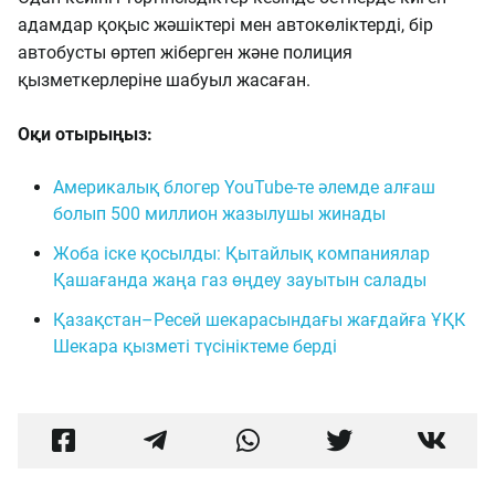
адамдар қоқыс жәшіктері мен автокөліктерді, бір
автобусты өртеп жіберген және полиция
қызметкерлеріне шабуыл жасаған.
Оқи отырыңыз:
Америкалық блогер YouTube-те әлемде алғаш
болып 500 миллион жазылушы жинады
Жоба іске қосылды: Қытайлық компаниялар
Қашағанда жаңа газ өңдеу зауытын салады
Қазақстан–Ресей шекарасындағы жағдайға ҰҚК
Шекара қызметі түсініктеме берді