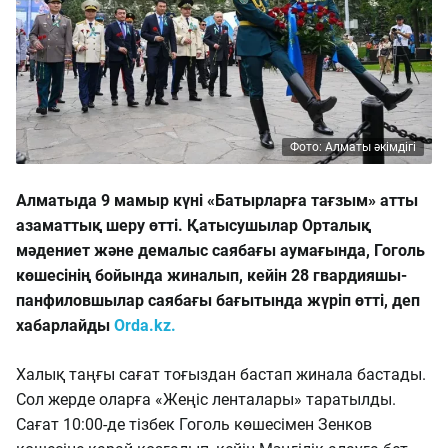
Фото: Алматы әкімдігі
Алматыда 9 мамыр күні «Батырларға тағзым» атты
азаматтық шеру өтті. Қатысушылар Орталық
мәдениет және демалыс саябағы аумағында, Гоголь
көшесінің бойында жиналып, кейін 28 гвардияшы-
панфиловшылар саябағы бағытында жүріп өтті, деп
хабарлайды
Orda.kz.
Халық таңғы сағат тоғыздан бастап жинала бастады.
Сол жерде оларға «Жеңіс ленталары» таратылды.
Сағат 10:00-де тізбек Гоголь көшесімен Зенков