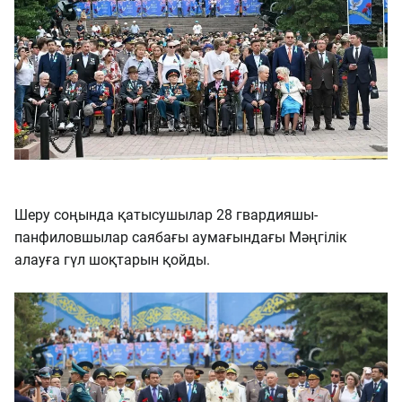
Шеру соңында қатысушылар 28 гвардияшы-
панфиловшылар саябағы аумағындағы Мәңгілік
алауға гүл шоқтарын қойды.