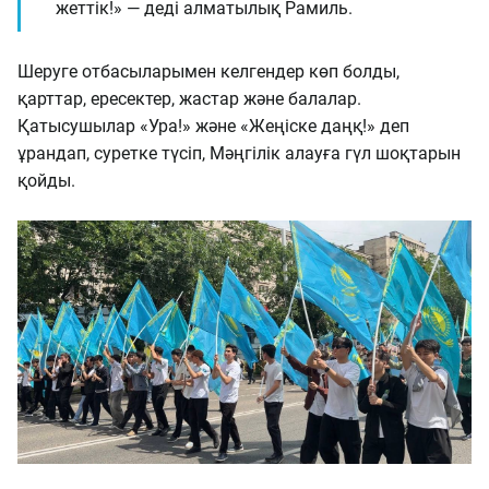
жеттік!» — деді алматылық Рамиль.
Шеруге отбасыларымен келгендер көп болды,
қарттар, ересектер, жастар және балалар.
Қатысушылар «Ура!» және «Жеңіске даңқ!» деп
ұрандап, суретке түсіп, Мәңгілік алауға гүл шоқтарын
қойды.