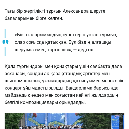
Тағы бір жергілікті тұрғын Александра шеруге
балаларымен бірге келген.
«Біз аталарымыздың суреттерін ұстап тұрмыз,
олар соғысқа қатысқан. Бұл біздің алғашқы
шеруіміз емес, төртіншісі», — деді ол.
Қала тұрғындары мен қонақтары үшін саябақта дала
асханасы, сондай-ақ қазақстандық әртістер мен
шығармашылық ұжымдардың қатысуымен мерекелік
концерт ұйымдастырылды. Бағдарлама барысында
майдандық әндер мен соғыстан кейінгі жылдардың
белгілі композициялары орындалды.