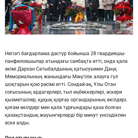
Негізгі бағдарлама дәстүр бойынша 28 гвардияшы-
панфиловшылар атындағы саябақта өтті, онда қала
әкімі Дархан Сатыбалдының қатысуымен Даңқ
Мемориалының жанындағы Мәңгілік алауға гүл
шоқтарын қою рәсімі өтті. Сондай-ақ, Ұлы Отан
соғысының ардагерлері, тыл еңбеккерлері, әскери
қызметшілер, құқық қорғау органдарының өкілдері,
қоғам өкілдері мен қала тұрғындары қаза болған
қазақстандық жауынгерлерді бір минут үнсіздікпен
еске алды.
Оқи отырыңыз: