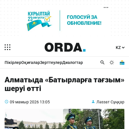
Пікірлер
Оқиғалар
Зерттеулер
Диалогтар
Алматыда «Батырларға тағзым»
шеруі өтті
09 мамыр 2026
13:05
Ләззат Сұңқар