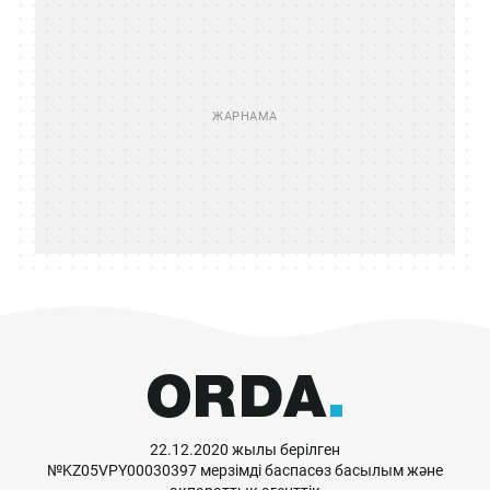
22.12.2020 жылы берілген
№KZ05VPY00030397 мерзімді баспасөз басылым және