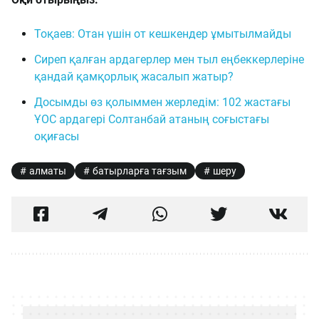
Тоқаев: Отан үшін от кешкендер ұмытылмайды
Сиреп қалған ардагерлер мен тыл еңбеккерлеріне
қандай қамқорлық жасалып жатыр?
Досымды өз қолыммен жерледім: 102 жастағы
ҰОС ардагері Солтанбай атаның соғыстағы
оқиғасы
алматы
батырларға тағзым
шеру