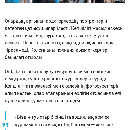
Олардың артынан ардагерлердің портреттерін
көтерген қатысушылар ілесті. Көпшілігі жасыл әскери
үлгідегі киім киіп, фуражка, лента және ту ұстап
келген. Шара тыныш өтті, ешқандай оқыс жағдай
тіркелмеді. Колоннаны полиция қызметкерлері
бақылап отырды.
Orda.kz тілшісі шеру қатысушыларымен сөйлесіп,
кімдердің суреттерін алып жүргендерін сұрады.
Көпшілігі ата-әжелері мен әкелерінің фотосуреттерін
алып келген, олар аталарының ерлігін отбасында әлі
күнге дейін құрметпен еске алады.
«Біздің туыстар бірінші гвардиялық армия
құрамында соғысқан. Ең бастысы — жеңіске