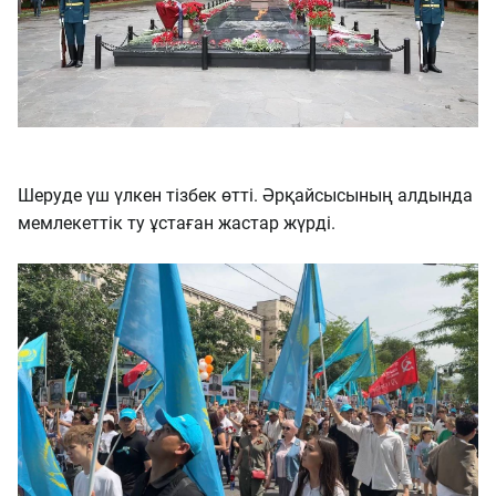
Шеруде үш үлкен тізбек өтті. Әрқайсысының алдында
мемлекеттік ту ұстаған жастар жүрді.