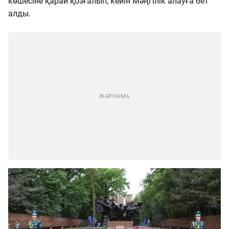
көшесіне қарай қозғалып, кейін Мәңгілік алауға бет
алды.