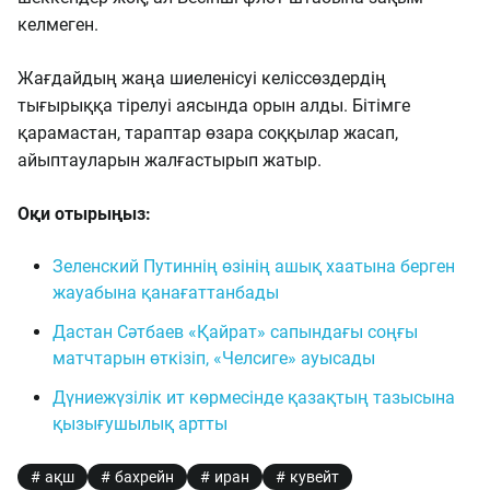
келмеген.
Жағдайдың жаңа шиеленісуі келіссөздердің
тығырыққа тірелуі аясында орын алды. Бітімге
қарамастан, тараптар өзара соққылар жасап,
айыптауларын жалғастырып жатыр.
Оқи отырыңыз:
Зеленский Путиннің өзінің ашық хаатына берген
жауабына қанағаттанбады
Дастан Сәтбаев «Қайрат» сапындағы соңғы
матчтарын өткізіп, «Челсиге» ауысады
Дүниежүзілік ит көрмесінде қазақтың тазысына
қызығушылық артты
ақш
бахрейн
иран
кувейт