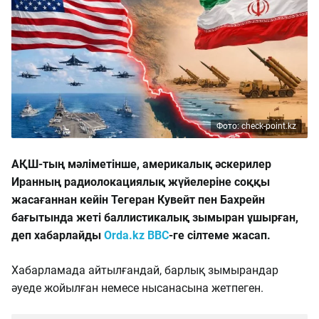
Фото: check-point.kz
АҚШ-тың мәліметінше, америкалық әскерилер
Иранның радиолокациялық жүйелеріне соққы
жасағаннан кейін Тегеран Кувейт пен Бахрейн
бағытында жеті баллистикалық зымыран ұшырған,
деп хабарлайды
Orda.kz
BBC
-ге сілтеме жасап.
Хабарламада айтылғандай, барлық зымырандар
әуеде жойылған немесе нысанасына жетпеген.