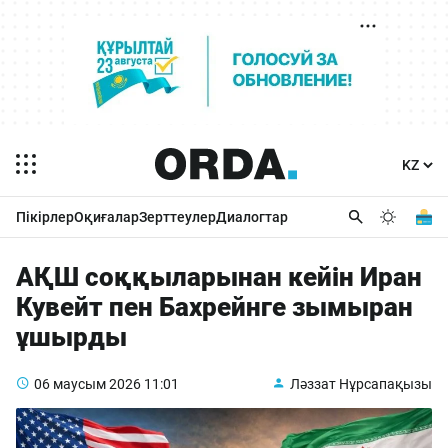
Пікірлер
Оқиғалар
Зерттеулер
Диалогтар
АҚШ соққыларынан кейін Иран
Кувейт пен Бахрейнге зымыран
ұшырды
06 маусым 2026
11:01
Ләззат Нұрсапақызы