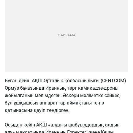
Бұған дейін АҚШ Орталық қолбасшылығы (CENTCOM)
Ормуз бұғазында Иранның төрт камикадзе-дроны
жойылғанын мәлімдеген. Әскери мәліметке сәйкес,
бұл ұшқышсыз аппараттар аймақтағы теңіз
қатынасына қауіп төндірген.
Осыдан кейін АҚШ «алдағы шабуылдардың алдын
алу» мақсатында Иранның Горуктегі және Кешм