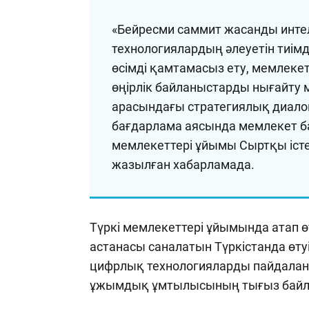
«Бейресми саммит жасанды инте
технологиялардың әлеуетін тиім
өсімді қамтамасыз ету, мемлеке
өңірлік байланыстарды нығайту 
арасындағы стратегиялық диало
бағдарлама аясында мемлекет б
мемлекеттері ұйымы Сыртқы істе
жазылған хабарламада.
Түркі мемлекеттері ұйымында атап өт
астанасы саналатын Түркістанда өту
цифрлық технологияларды пайдалана
ұжымдық ұмтылысының тығыз байла