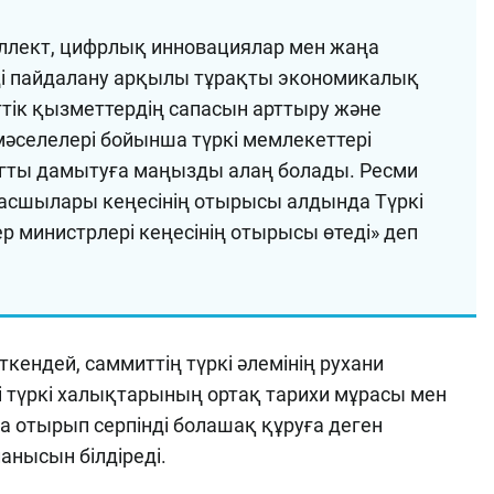
ллект, цифрлық инновациялар мен жаңа
ді пайдалану арқылы тұрақты экономикалық
ттік қызметтердің сапасын арттыру және
мәселелері бойынша түркі мемлекеттері
гты дамытуға маңызды алаң болады. Ресми
асшылары кеңесінің отырысы алдында Түркі
р министрлері кеңесінің отырысы өтеді» деп
кендей, саммиттің түркі әлемінің рухани
і түркі халықтарының ортақ тарихи мұрасы мен
 отырып серпінді болашақ құруға деген
нысын білдіреді.