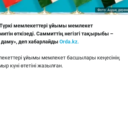
Фото: Ашық дерек
 Түркі мемлекеттері ұйымы мемлекет
итін өткізеді. Саммиттің негізгі тақырыбы –
даму», деп хабарлайды
Orda.kz.
лекеттері ұйымы мемлекет басшылары кеңесінің
ыр күні өтетіні жазылған.