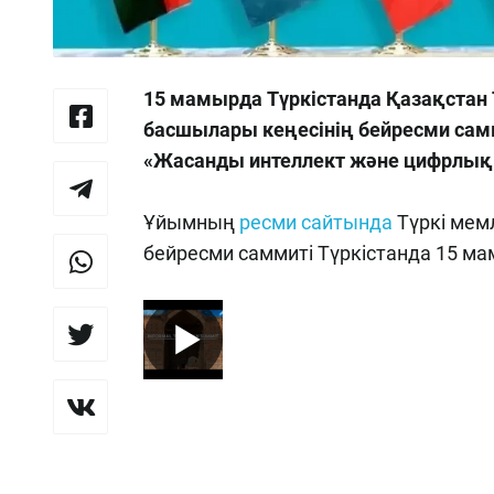
15 мамырда Түркістанда Қазақстан
басшылары кеңесінің бейресми самм
«Жасанды интеллект және цифрлық 
Ұйымның
ресми сайтында
Түркі мем
бейресми саммиті Түркістанда 15 мам