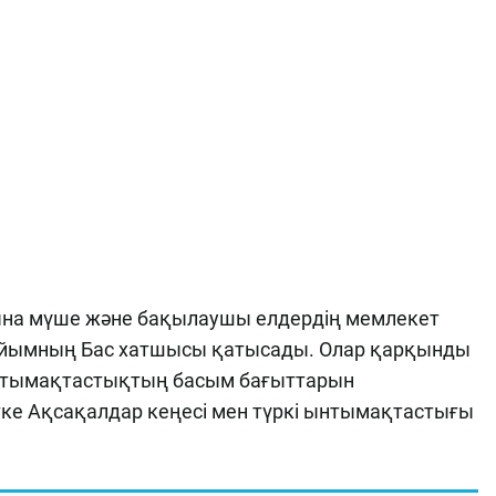
ына мүше және бақылаушы елдердің мемлекет
 ұйымның Бас хатшысы қатысады. Олар қарқынды
ынтымақтастықтың басым бағыттарын
ке Ақсақалдар кеңесі мен түркі ынтымақтастығы