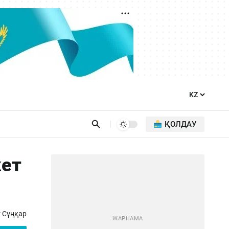
ҚОЛДАУ
кет
 Сұңқар