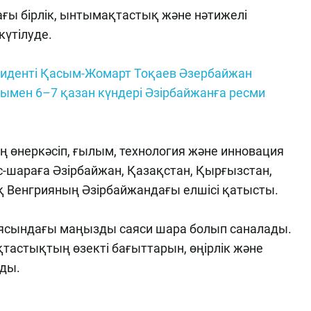
ағы бірлік, ынтымақтастық және нәтижелі
күтілуде.
зиденті Қасым-Жомарт Тоқаев Әзербайжан
ымен 6–7 қазан күндері Әзірбайжанға ресми
 өнеркәсіп, ғылым, технология және инновация
с-шараға Әзірбайжан, Қазақстан, Қырғызстан,
-ақ Венгрияның Әзірбайжандағы елшісі қатысты.
аясындағы маңызды саяси шара болып саналады.
астықтың өзекті бағыттарын, өңірлік және
ды.