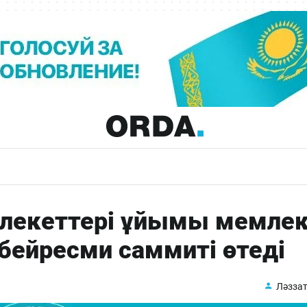
млекеттері ұйымы мемле
бейресми саммиті өтеді
Ләззат