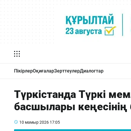
Пікірлер
Оқиғалар
Зерттеулер
Диалогтар
Түркістанда Түркі ме
басшылары кеңесінің 
10 мамыр 2026
17:05