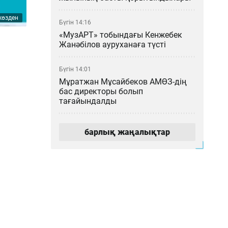
көзден
Бүгін 14:16
«МузАРТ» тобындағы Кенжебек
Жанәбілов ауруханаға түсті
Бүгін 14:01
Мұратжан Мұсайбеков АМӨЗ-дің
бас директоры болып
тағайындалды
Бүгін 13:00
барлық жаңалықтар
Қазақстан футбол құрамасының
жаңа бапкері кім?
Бүгін 12:14
Астанада сынақтан өткен
әуетаксидің алғашқы жолаушысы
— министр