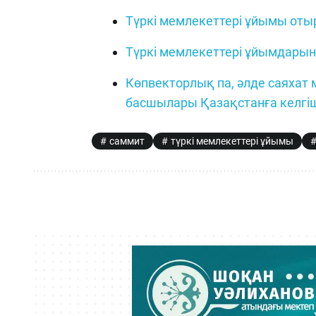
Түркі мемлекеттері ұйымы оты
Түркі мемлекеттері ұйымдарыны
Көпвекторлық па, әлде саяхат
басшылары Қазақстанға келгіш
саммит
түркі мемлекеттері ұйымы