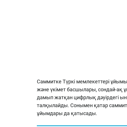
Саммитке Түркі мемлекеттері ұйым
және үкімет басшылары, сондай-ақ
дамып жатқан цифрлық дәуірдегі 
талқылайды. Сонымен қатар саммит
ұйымдары да қатысады.