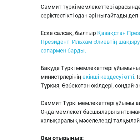
Саммит түркі мемлекеттері арасынд
серіктестікті одан әрі нығайтады деп 
Еске салсақ, былтыр
Қазақстан Пре
Президенті Ильхам Әлиевтің шақыру
сапармен барды.
Бакуде Түркі мемлекеттері ұйымының
министрлерінің
екінші кездесуі өтті.
І
Түркия, Өзбекстан өкілдері, сондай
Саммит Түркі мемлекеттері ұйымы 
Онда мемлекет басшылары ынтымақт
халықаралық мәселелерді талқылай
Оқи отырыңыз: