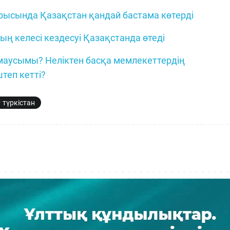
рысында Қазақстан қандай бастама көтерді
ң келесі кездесуі Қазақстанда өтеді
 маусымы? Неліктен басқа мемлекеттердің
теп кетті?
түркістан