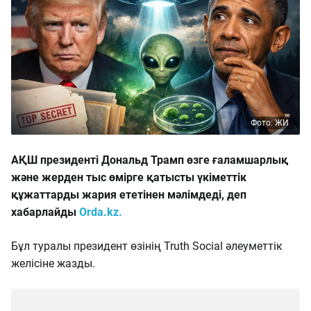
Фото: ЖИ
АҚШ президенті Дональд Трамп өзге ғаламшарлық
және жерден тыс өмірге қатысты үкіметтік
құжаттарды жария ететінен мәлімдеді, деп
хабарлайды
Orda.kz.
Бұл туралы президент өзінің Truth Social әлеуметтік
желісіне жазды.