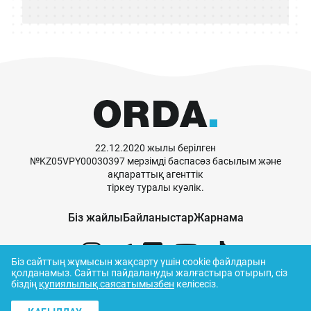
22.12.2020 жылы берілген
№KZ05VPY00030397 мерзімді баспасөз басылым және
ақпараттық агенттік
тіркеу туралы куәлік.
Біз жайлы
Байланыстар
Жарнама
Біз сайттың жұмысын жақсарту үшін cookie файлдарын
қолданамыз.
Сайтты пайдалануды жалғастыра отырып, сіз
біздің
құпиялылық саясатымызбен
келісесіз.
© ORDA,
2026
.
Пайдалану ережелері