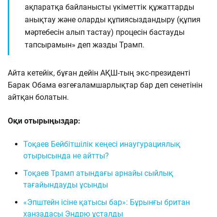
ақпаратқа байланысты үкіметтік құжаттарды
анықтау және оларды құпиясыздандыру (құпия
мәртебесін алып тастау) процесін бастауды
тапсырамын» деп жазды Трамп.
Айта кетейік, бұған дейін АҚШ-тың экс-президенті
Барак Обама өзгеғаламшарлықтар бар деп сенетінін
айтқан болатын.
Оқи отырыңыздар:
Тоқаев Бейбітшілік кеңесі инаугурациялық
отырысында не айтты?
Тоқаев Трамп атындағы арнайы сыйлық
тағайындауды ұсынды
«Эпштейн ісіне қатысы бар»: Бұрынғы британ
ханзадасы Эндрю ұсталды