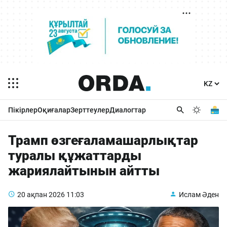
Пікірлер
Оқиғалар
Зерттеулер
Диалогтар
Трамп өзгеғаламашарлықтар
туралы құжаттарды
жариялайтынын айтты
20 ақпан 2026
11:03
Ислам Әден