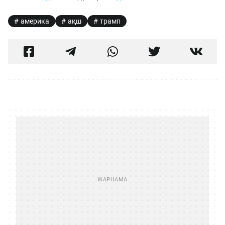
америка
ақш
трамп