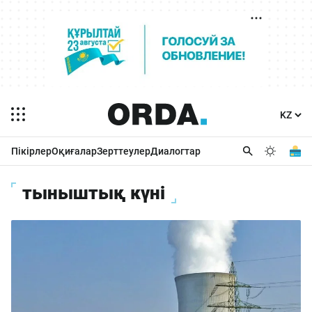
Пікірлер
Оқиғалар
Зерттеулер
Диалогтар
тыныштық күні