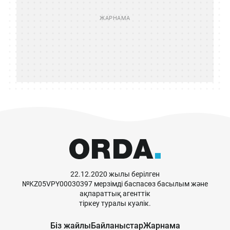
22.12.2020 жылы берілген
№KZ05VPY00030397 мерзімді баспасөз басылым және
ақпараттық агенттік
тіркеу туралы куәлік.
Біз жайлы
Байланыстар
Жарнама