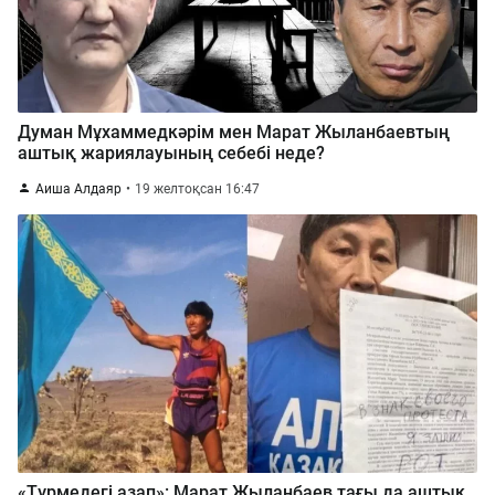
Думан Мұхаммедкәрім мен Марат Жыланбаевтың
аштық жариялауының себебі неде?
Аиша Алдаяр
19 желтоқсан 16:47
«Түрмедегі азап»: Марат Жыланбаев тағы да аштық