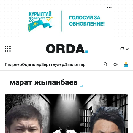
Пікірлер
Оқиғалар
Зерттеулер
Диалогтар
марат жыланбаев