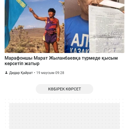
Марафоншы Марат Жыланбаевқа түрмеде қысым
көрсетіп жатыр
Дидар Қайрат
19 маусым 09:28
КӨБІРЕК КӨРСЕТ