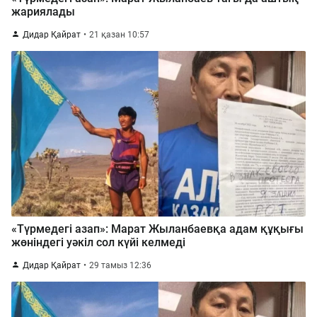
жариялады
Дидар Қайрат
21 қазан 10:57
«Түрмедегі азап»: Марат Жыланбаевқа адам құқығы
жөніндегі уәкіл сол күйі келмеді
Дидар Қайрат
29 тамыз 12:36