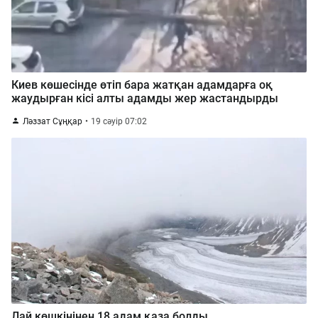
Киев көшесінде өтіп бара жатқан адамдарға оқ
жаудырған кісі алты адамды жер жастандырды
Ләззат Сұңқар
19 сәуір 07:02
Лай көшкінінен 18 адам қаза болды