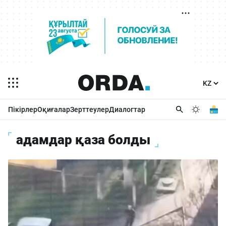
Пікірлер
Оқиғалар
Зерттеулер
Диалогтар
адамдар қаза болды