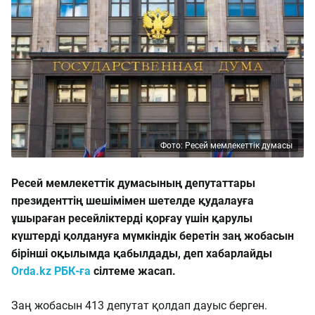
Фото: Ресей мемлекеттік думасы
Ресей мемлекеттік думасының депутаттары
президенттің шешімімен шетелде қудалауға
ұшыраған ресейліктерді қорғау үшін қарулы
күштерді қолдануға мүмкіндік беретін заң жобасын
бірінші оқылымда қабылдады, деп хабарлайды
Orda.kz РБК-ға
сілтеме жасап.
Заң жобасын 413 депутат қолдап дауыс берген.