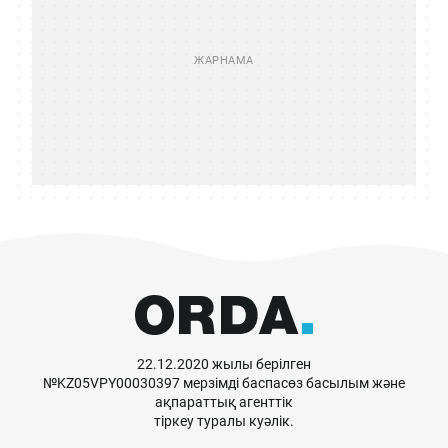
22.12.2020 жылы берілген
№KZ05VPY00030397 мерзімді баспасөз басылым және
ақпараттық агенттік
тіркеу туралы куәлік.