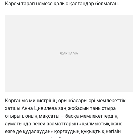
Қарсы тарап немесе қалыс қалғандар болмаған.
Қорғаныс министрінің орынбасары әрі мемлекеттік
хатшы Анна Цивилева заң жобасын таныстыра
отырып, оның мақсаты – басқа мемлекеттердің
аумағында ресей азаматтарын «қылмыстық және
өзге де қудалаудан» қорғаудың құқықтық негізін