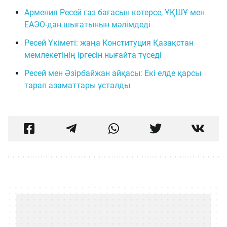
Армения Ресей газ бағасын көтерсе, ҰҚШҰ мен
ЕАЭО-дан шығатынын мәлімдеді
Ресей Үкіметі: жаңа Конституция Қазақстан
мемлекетінің іргесін нығайта түседі
Ресей мен Әзірбайжан айқасы: Екі елде қарсы
тарап азаматтары ұсталды