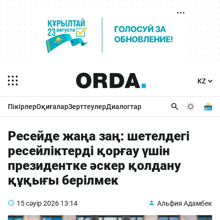
Пікірлер
Оқиғалар
Зерттеулер
Диалогтар
Ресейде жаңа заң: шетелдегі
ресейліктерді қорғау үшін
президентке әскер қолдану
құқығы берілмек
15 сәуір 2026
13:14
Альфия Адамбек