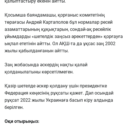
қалыптастыру екенін айтты.
Қосымша баяндамашы, қорғаныс комитетінің
төрағасы Андрей Картаполов бұл нормалар ресей
азаматтарының құқықтарын, сондай-ақ ресейлік
ұйымдарды «шетелдік заңсыз әрекеттерден» қорғауға
ықпал ететінін айтты. Ол АҚШ-та да ұқсас заң 2002
жылы қабылданғанын айтты.
Заң жобасында әскердің нақты қалай
қолданылатыны көрсетілмеген.
Қазір шетелде әскер қолдану үшін президентке
Федерация кеңесінің рұқсаты қажет. Дәл осындай
рұқсат 2022 жылы Украинаға басып кіру алдында
берілген.
Оқи отырыңыз: