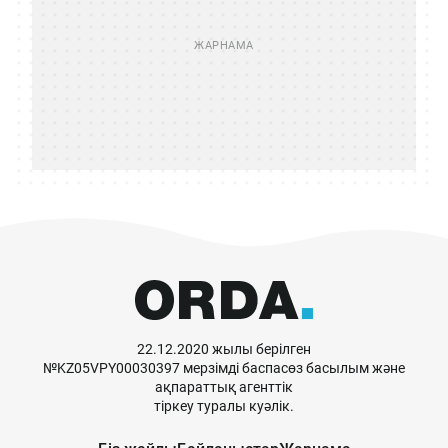
22.12.2020 жылы берілген
№KZ05VPY00030397 мерзімді баспасөз басылым және
ақпараттық агенттік
тіркеу туралы куәлік.