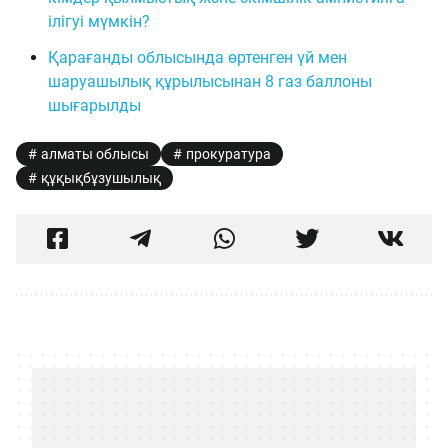
ілігуі мүмкін?
Қарағанды облысында өртенген үй мен
шаруашылық құрылысынан 8 газ баллоны
шығарылды
алматы облысы
прокуратура
құқықбұзушылық