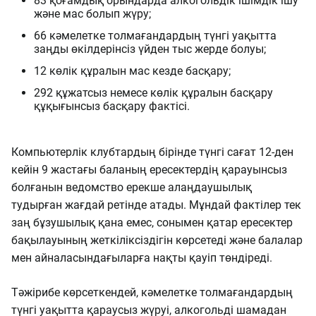
83 қоғамдық орындарда алкогольдік ішімдік ішу
және мас болып жүру;
66 кәмелетке толмағандардың түнгі уақытта
заңды өкілдерінсіз үйден тыс жерде болуы;
12 көлік құралын мас кезде басқару;
292 құжатсыз немесе көлік құралын басқару
құқығынсыз басқару фактісі.
Компьютерлік клубтардың бірінде түнгі сағат 12-ден
кейін 9 жастағы баланың ересектердің қарауынсыз
болғанын ведомство ерекше алаңдаушылық
тудырған жағдай ретінде атады. Мұндай фактілер тек
заң бұзушылық қана емес, сонымен қатар ересектер
бақылауының жеткіліксіздігін көрсетеді және балалар
мен айналасындағыларға нақты қауіп төндіреді.
Тәжірибе көрсеткендей, кәмелетке толмағандардың
түнгі уақытта қараусыз жүруі, алкогольді шамадан