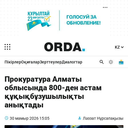
Пікірлер
Оқиғалар
Зерттеулер
Диалогтар
Прокуратура Алматы
облысында 800-ден астам
құқықбұзушылықты
анықтады
30 мамыр 2026
15:05
Ләззат Нұрсапақызы