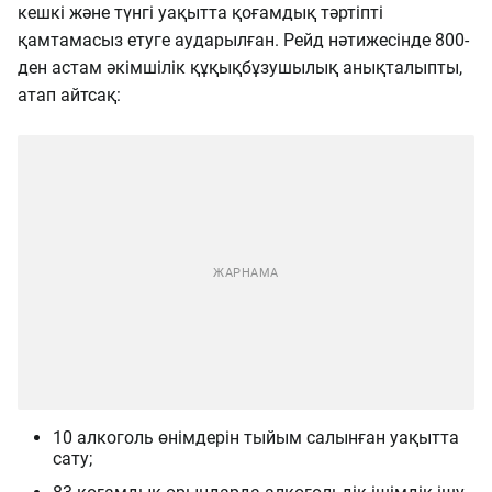
кешкі және түнгі уақытта қоғамдық тәртіпті
қамтамасыз етуге аударылған.
Рейд нәтижесінде 800-
ден астам әкімшілік құқықбұзушылық анықталыпты,
атап айтсақ:
10 алкоголь өнімдерін тыйым салынған уақытта
сату;