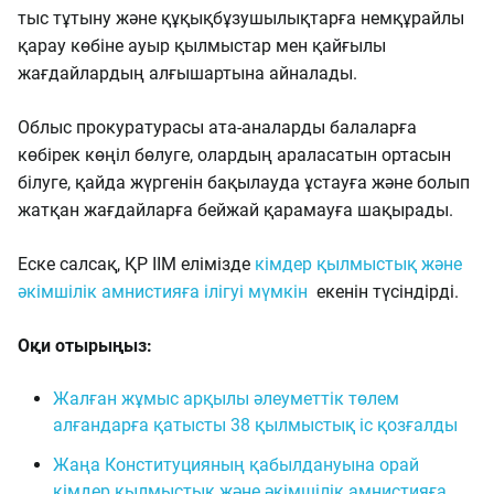
тыс тұтыну және құқықбұзушылықтарға немқұрайлы
қарау көбіне ауыр қылмыстар мен қайғылы
жағдайлардың алғышартына айналады.
Облыс прокуратурасы ата-аналарды балаларға
көбірек көңіл бөлуге, олардың араласатын ортасын
білуге, қайда жүргенін бақылауда ұстауға және болып
жатқан жағдайларға бейжай қарамауға шақырады.
Еске салсақ, ҚР ІІМ елімізде
кімдер қылмыстық және
әкімшілік амнистияға ілігуі мүмкін
екенін түсіндірді.
Оқи отырыңыз:
Жалған жұмыс арқылы әлеуметтік төлем
алғандарға қатысты 38 қылмыстық іс қозғалды
Жаңа Конституцияның қабылдануына орай
кімдер қылмыстық және әкімшілік амнистияға