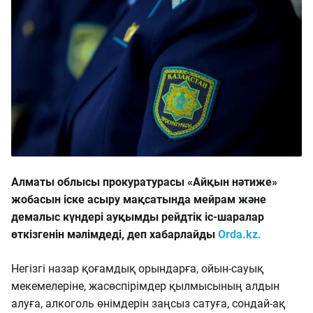
Алматы облысы прокуратурасы «Айқын нәтиже»
жобасын іске асыру мақсатында мейрам және
демалыс күндері ауқымды рейдтік іс-шаралар
өткізгенін мәлімдеді, деп хабарлайды
Orda.kz.
Негізгі назар қоғамдық орындарға, ойын-сауық
мекемелеріне, жасөспірімдер қылмысының алдын
алуға, алкоголь өнімдерін заңсыз сатуға, сондай-ақ