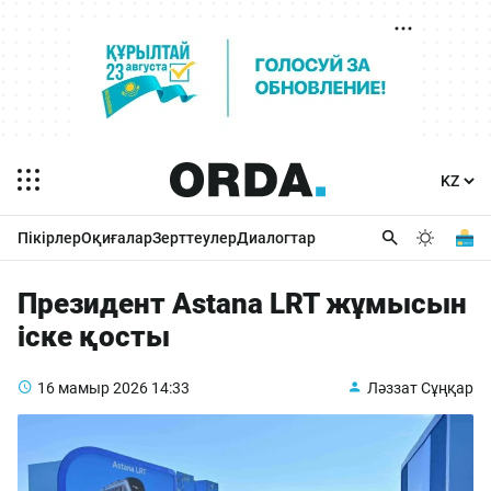
Пікірлер
Оқиғалар
Зерттеулер
Диалогтар
Президент Astana LRT жұмысын
іске қосты
16 мамыр 2026
14:33
Ләззат Сұңқар