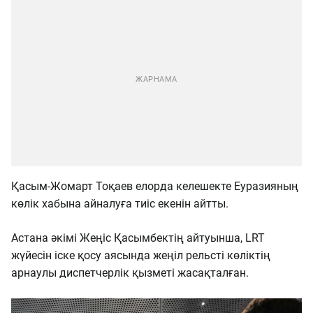
Қасым-Жомарт Тоқаев елорда келешекте Еуразияның
көлік хабына айналуға тиіс екенін айтты.
Астана әкімі Жеңіс Қасымбектің айтуынша, LRT
жүйесін іске қосу аясында жеңіл рельсті көліктің
арнаулы диспетчерлік қызметі жасақталған.