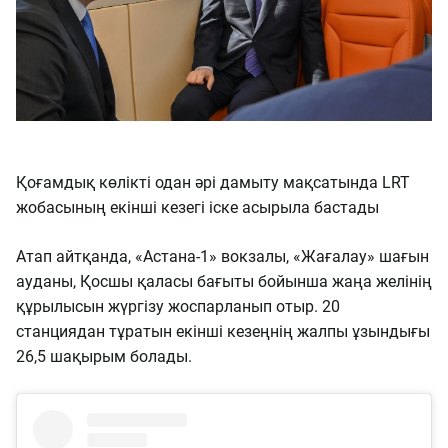
Қоғамдық көлікті одан әрі дамыту мақсатында LRT
жобасының екінші кезегі іске асырыла бастады
Атап айтқанда, «Астана-1» вокзалы, «Жағалау» шағын
ауданы, Қосшы қаласы бағыты бойынша жаңа желінің
құрылысын жүргізу жоспарланып отыр. 20
станциядан тұратын екінші кезеңнің жалпы ұзындығы
26,5 шақырым болады.