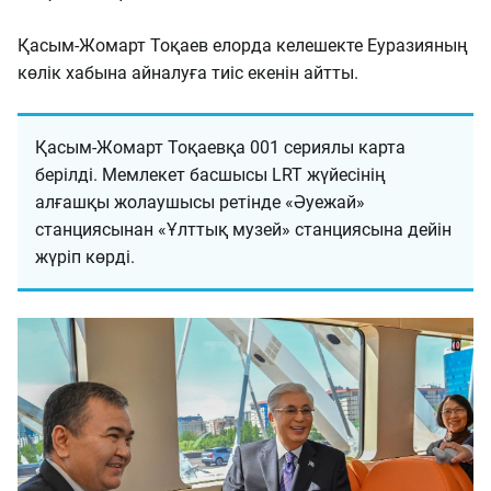
Қасым-Жомарт Тоқаев елорда келешекте Еуразияның
көлік хабына айналуға тиіс екенін айтты.
Қасым-Жомарт Тоқаевқа 001 сериялы карта
берілді. Мемлекет басшысы LRT жүйесінің
алғашқы жолаушысы ретінде «Әуежай»
станциясынан «Ұлттық музей» станциясына дейін
жүріп көрді.