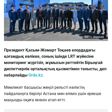
Фото: Ақорда
Президент Қасым-Жомарт Тоқаев елордадағы
қоғамдық көлікке, соның ішінде LRT жүйесіне
мониторинг жүргізіп, жұмысын реттейтін Бірыңғай
диспетчерлік орталықтың қызметімен танысты, деп
хабарлайды
Orda.kz.
Мемлекет басшысы жеңіл рельсті көліктің
пайдалануға берілуі Астана мен еліміз үшін ерекше
маңызды оқиға екенін атап өтті.