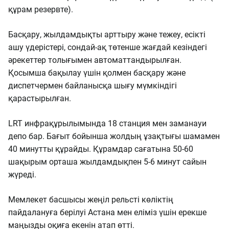
құрам резервте).
Басқару, жылдамдықты арттыру және тежеу, есікті
ашу үдерістері, сондай-ақ төтенше жағдай кезіндегі
әрекеттер толығымен автоматтандырылған.
Қосымша бақылау үшін қолмен басқару және
диспетчермен байланысқа шығу мүмкіндігі
қарастырылған.
LRT инфрақұрылымында 18 станция мен заманауи
депо бар. Бағыт бойынша жолдың ұзақтығы шамамен
40 минутты құрайды. Құрамдар сағатына 50-60
шақырым орташа жылдамдықпен 5-6 минут сайын
жүреді.
Мемлекет басшысы жеңіл рельсті көліктің
пайдалануға берілуі Астана мен еліміз үшін ерекше
маңызды оқиға екенін атап өтті.