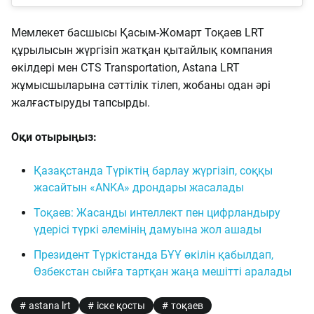
Мемлекет басшысы Қасым-Жомарт Тоқаев LRT
құрылысын жүргізіп жатқан қытайлық компания
өкілдері мен CTS Transportation, Astana LRT
жұмысшыларына сәттілік тілеп, жобаны одан әрі
жалғастыруды тапсырды.
Оқи отырыңыз:
Қазақстанда Түріктің барлау жүргізіп, соққы
жасайтын «ANKA» дрондары жасалады
Тоқаев: Жасанды интеллект пен цифрландыру
үдерісі түркі әлемінің дамуына жол ашады
Президент Түркістанда БҰҰ өкілін қабылдап,
Өзбекстан сыйға тартқан жаңа мешітті аралады
astana lrt
іске қосты
тоқаев