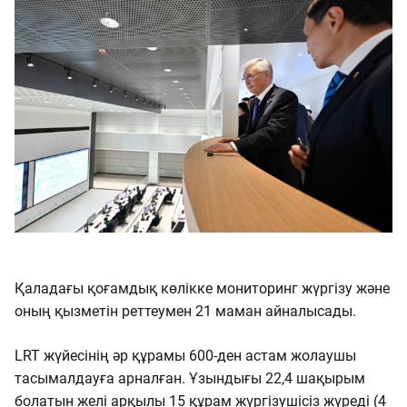
Қаладағы қоғамдық көлікке мониторинг жүргізу және
оның қызметін реттеумен 21 маман айналысады.
LRT жүйесінің әр құрамы 600-ден астам жолаушы
тасымалдауға арналған. Ұзындығы 22,4 шақырым
болатын желі арқылы 15 құрам жүргізушісіз жүреді (4