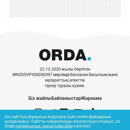
22.12.2020 жылы берілген
№KZ05VPY00030397 мерзімді баспасөз басылым және
ақпараттық агенттік
тіркеу туралы куәлік.
Біз жайлы
Байланыстар
Жарнама
Біз сайттың жұмысын жақсарту үшін cookie файлдарын
қолданамыз.
Сайтты пайдалануды жалғастыра отырып, сіз
біздің
құпиялылық саясатымызбен
келісесіз.