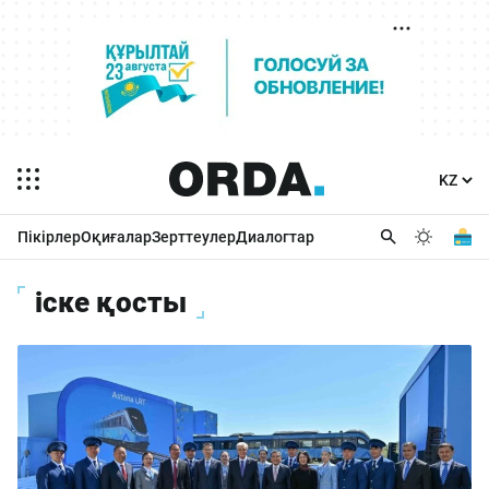
Пікірлер
Оқиғалар
Зерттеулер
Диалогтар
іске қосты