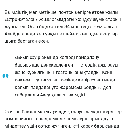
Әкімдіктің мәліметінше, понтон көпірге өткен жылы
«СтройЭталон» ЖШС ағымдағы жөндеу жұмыстарын
жүргізген. Оған бюджеттен 34 млн теңге жұмсалған.
Алайда арада көп уақыт өтпей-ақ көпірден ақаулар
шыға бастаған екен.
«Биыл сәуір айында көпірді пайдалану
барысында дәнекерленген тігістердің ажырауы
және құрылғының тозғаны анықталды. Кейін
көктемгі су тасқыны кезінде көпір су астында
қалып, пайдалануға жарамсыз болды», деп
хабарлады Ақсу қаласы әкімдігі.
Осыған байланысты ауылдық округ әкімдігі мердігер
компанияны кепілдік міндеттемелерін орындауға
міндеттеу үшін сотқа жүгінген. Істі қарау барысында