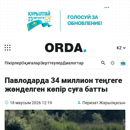
Пікірлер
Оқиғалар
Зерттеулер
Диалогтар
Павлодарда 34 миллион теңгеге
жөнделген көпір суға батты
18 маусым 2026
12:19
Перизат Жарылқасын