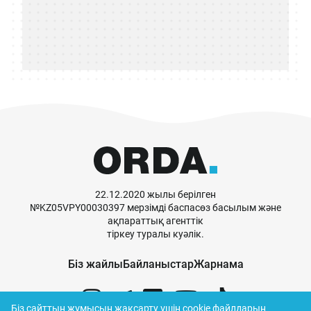
22.12.2020 жылы берілген
№KZ05VPY00030397 мерзімді баспасөз басылым және
ақпараттық агенттік
тіркеу туралы куәлік.
Біз жайлы
Байланыстар
Жарнама
Біз сайттың жұмысын жақсарту үшін cookie файлдарын