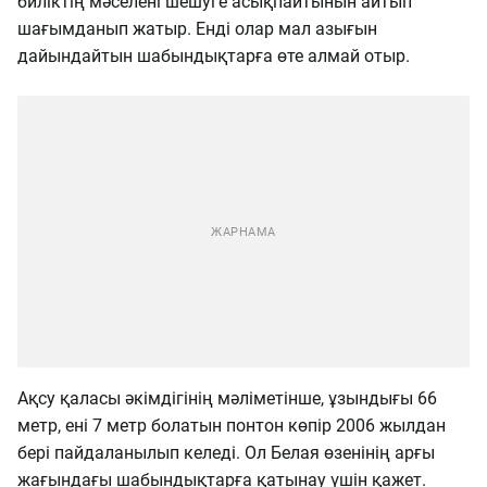
биліктің мәселені шешуге асықпайтынын айтып
шағымданып жатыр. Енді олар мал азығын
дайындайтын шабындықтарға өте алмай отыр.
Ақсу қаласы әкімдігінің мәліметінше, ұзындығы 66
метр, ені 7 метр болатын понтон көпір 2006 жылдан
бері пайдаланылып келеді. Ол Белая өзенінің арғы
жағындағы шабындықтарға қатынау үшін қажет.