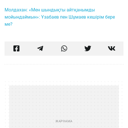
Молдахан: «Мен шындықты айтқанымды
мойындаймын»: Ұзабаев пен Шұмаев кешірім бере
ме?