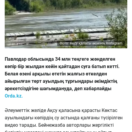
Фото: Ақсу қаласы әкімінің Instagram
Павлодар облысында 34 млн теңгеге жөнделген
көпір бір жылдан кейін қайтадан суға батып кетті.
Белая өзені арқылы өтетін жалғыз өткелден
айырылған төрт ауылдың тұрғындары әкімдіктің
әрекетсіздігіне шағымдануда, деп хабарлайды
Orda.kz.
Әлеуметтік желіде Ақсу қаласына қарасты Көктас
ауылындағы көпірдің су астында қалғаны түсірілген
видео тарады. Бейнежазба авторлары жергілікті