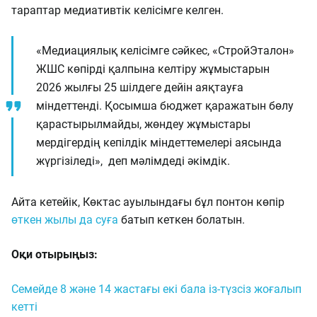
тараптар медиативтік келісімге келген.
«Медиациялық келісімге сәйкес, «СтройЭталон»
ЖШС көпірді қалпына келтіру жұмыстарын
2026 жылғы 25 шілдеге дейін аяқтауға
міндеттенді. Қосымша бюджет қаражатын бөлу
қарастырылмайды, жөндеу жұмыстары
мердігердің кепілдік міндеттемелері аясында
жүргізіледі», деп мәлімдеді әкімдік.
Айта кетейік, Көктас ауылындағы бұл понтон көпір
өткен жылы да суға
батып кеткен болатын.
Оқи отырыңыз:
Семейде 8 және 14 жастағы екі бала із-түзсіз жоғалып
кетті